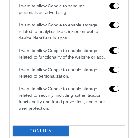
I want to allow Google to send me
Αστέρας
Τρίπολης
: «Η διοίκηση και σύσσωμη
personalized advertising.
η οικογένεια του ASTERAS AKTOR είναι
συντετριμμένη για την απώλεια του
I want to allow Google to enable storage
related to analytics like cookies on web or
ποδοσφαιριστή της Εθνικής ομάδας και του
device identifiers in apps.
Παναθηναϊκού, Τζορτζ Μπάλντοκ.
Εκφράζουμε τη βαθιά οδύνη μας και τα
I want to allow Google to enable storage
ειλικρινή συλλυπητήριά μας στην οικογένειά
related to functionality of the website or app.
του και στους οικείους του, καθώς και στην
I want to allow Google to enable storage
οικογένεια του Παναθηναϊκού. Τα λόγια είναι
related to personalization.
πολύ φτωχά μπροστά στην απώλεια ενός
τόσο νέου ανθρώπου... Το ελληνικό
I want to allow Google to enable storage
related to security, including authentication
ποδόσφαιρο θρηνεί».
functionality and fraud prevention, and other
user protection.
Λεβαδειακός
: «Η ΠΑΕ Λεβαδειακός
εκφράζει τα ειλικρινή της συλλυπητήρια και
τη θλίψη της για το θάνατο του
CONFIRM
ποδοσφαιριστή της Εθνικής μας ομάδας και