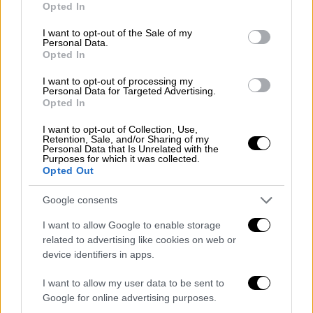
εκφράζει τη βαθιά οδύνη της για την
Opted In
use your data for below specified purposes in below Google
απώλεια του ποδοσφαιριστή της Εθνικής
consent section.
I want to opt-out of the Sale of my
μας ομάδας και του Παναθηναϊκού, Τζορτζ
Personal Data.
Opted In
Μπάλντοκ και απευθύνει θερμά
συλλυπητήρια στην οικογένεια και τους
I want to opt-out of processing my
Personal Data for Targeted Advertising.
οικείους του».
Opted In
Η ποδοσφαιρική οικογένεια της
I want to opt-out of Collection, Use,
Retention, Sale, and/or Sharing of my
ΑΕΚ εκφράζει τη βαθιά οδύνη της
Personal Data that Is Unrelated with the
Purposes for which it was collected.
για την απώλεια του ποδοσφαιριστή
Opted Out
της Εθνικής μας ομάδας και του
Παναθηναϊκού, Τζορτζ Μπάλντοκ
Google consents
και απευθύνει θερμά συλλυπητήρια
I want to allow Google to enable storage
στην οικογένεια και τους οικείους
related to advertising like cookies on web or
του.
pic.twitter.com/QgrRbhc6CZ
device identifiers in apps.
— AEK F.C. (@AEK_FC_OFFICIAL)
I want to allow my user data to be sent to
Google for online advertising purposes.
October 9, 2024