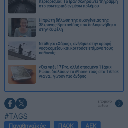
περιορισμοί: Το Ιράν σκληραίνει τη γραμμή
στο εσωτερικό εν μέσω πολέμου
Η πρώτη δήλωση της οικογένειας της
38χρονης Βρετανίδας που δολοφονήθηκε
στην Κυψέλη
Ντύθηκε «Χάρος», ανέβηκε στην οροφή
νοσοκομείου και κοιτούσε επίμονα τους
ασθενείς
«Όχι γκέι 17 Pro, αλλά σπασμένο 11άρι»:
Ρώσοι διαλύουν τα iPhone τους στο TikTok
για να... γίνουν πιο άνδρες
επόμενο
άρθρο
#TAGS
Παναθηναϊκός
ΠΑΟΚ
ΑΕΚ