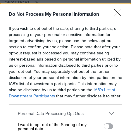
σκεπάσει...».
Do Not Process My Personal Information
Είναι πραγματικά συγκλονιστική η
δραματική είδηση του θανάτου ενός
If you wish to opt-out of the sale, sharing to third parties, or
αθλητή, του άσου του Παναθηναϊκού
processing of your personal or sensitive information for
και της Εθνικής Ελλάδος, Τζορτζ
targeted advertising by us, please use the below opt-out
Μπάλντοκ και τα λόγια φτώχα να
section to confirm your selection. Please note that after your
εκφράσουν τη λύπη μας.
opt-out request is processed you may continue seeing
interest-based ads based on personal information utilized by
us or personal information disclosed to third parties prior to
Η ΠΑΕ ΠΑΟΚ εκφράζει τα ειλικρινή
your opt-out. You may separately opt-out of the further
της συλλυπητήρια στην οικογένεια
disclosure of your personal information by third parties on the
και τους οικείους του και…
IAB’s list of downstream participants. This information may
also be disclosed by us to third parties on the
IAB’s List of
pic.twitter.com/Af8VxTZCyv
Downstream Participants
that may further disclose it to other
third parties.
— PAOK FC (@PAOK_FC)
October 9,
2024
Please note that this website/app uses one or more Google
Personal Data Processing Opt Outs
services and may gather and store information including but
ΑΕΚ
: «Η ποδοσφαιρική οικογένεια της ΑΕΚ
not limited to your visit or usage behaviour. You may click to
I want to opt-out of the Sharing of my
personal data.
grant or deny consent to Google and its third-party tags to