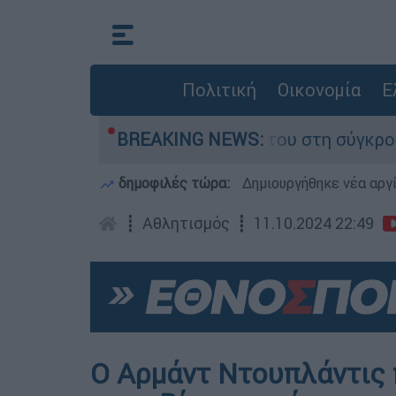
Πολιτική
Οικονομία
Ε
αμίγο που έχασε τη ζωή του στη σύγκρουση ελι
BREAKING NEWS:
δημοφιλές τώρα:
Δημιουργήθηκε νέα αργ
┋
Αθλητισμός
┋
11.10.2024 22:49
Ο Αρμάντ Ντουπλάντις 