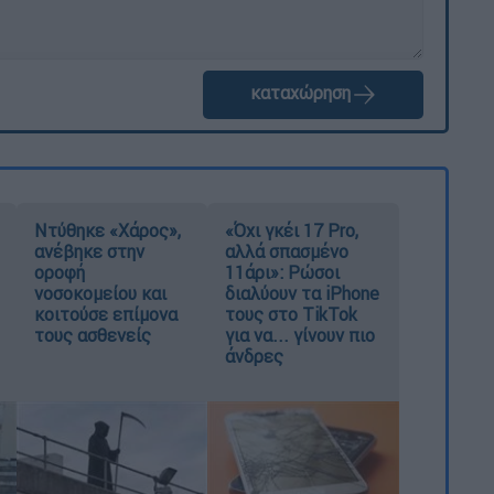
καταχώρηση
Ντύθηκε «Χάρος»,
«Όχι γκέι 17 Pro,
ανέβηκε στην
αλλά σπασμένο
οροφή
11άρι»: Ρώσοι
νοσοκομείου και
διαλύουν τα iPhone
κοιτούσε επίμονα
τους στο TikTok
τους ασθενείς
για να... γίνουν πιο
άνδρες