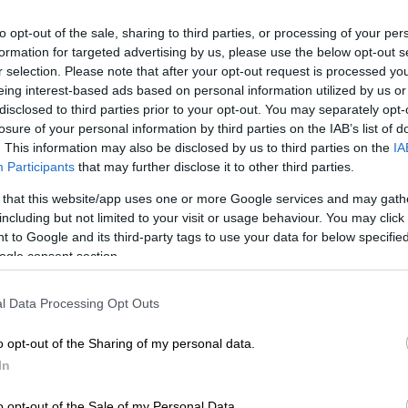
to opt-out of the sale, sharing to third parties, or processing of your per
formation for targeted advertising by us, please use the below opt-out s
r selection. Please note that after your opt-out request is processed y
eing interest-based ads based on personal information utilized by us or
disclosed to third parties prior to your opt-out. You may separately opt-
losure of your personal information by third parties on the IAB’s list of
o _duplantis/instagram
. This information may also be disclosed by us to third parties on the
IA
Participants
that may further disclose it to other third parties.
 that this website/app uses one or more Google services and may gath
 το ΕΘΝΟΣ στη Google
including but not limited to your visit or usage behaviour. You may click 
 to Google and its third-party tags to use your data for below specifi
Ντεσιρέ Ινγκλάντερ
έκανε ο
δις χρυσός
ogle consent section.
ρμάντ Ντουπλάντις
.
Ο 24χρονος αθλητής
l Data Processing Opt Outs
ατά τη διάρκεια
φωτογράφισης
για τη
o opt-out of the Sharing of my personal data.
ουδιά, το μοντέλο πίστεψε πως δοκιμάζει
In
υρικά ένα
κουτάκ
ι από την τσέπη του με ένα
o opt-out of the Sale of my Personal Data.