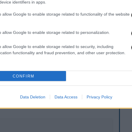
evice identifiers in apps.
o allow Google to enable storage related to functionality of the website
o allow Google to enable storage related to personalization.
υς
Ολυμπιακούς Αγώνες.
Μπορώ να πω με
o allow Google to enable storage related to security, including
ό έκανα στη ζωή μου. Είχα μερικές ατάκες
cation functionality and fraud prevention, and other user protection.
 λόγια μου. Πάγωσα εντελώς”», παραδέχθηκε
CONFIRM
. Το ΕΘΝΟΣ θα παρεμβαίνει και τα προσβλητικά σχόλια θα
Data Deletion
Data Access
Privacy Policy