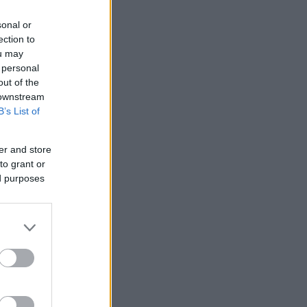
sonal or
ection to
ou may
 personal
out of the
 downstream
B’s List of
er and store
to grant or
ed purposes