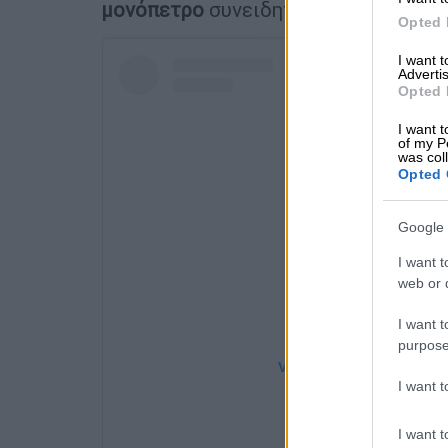
μονόπετρο
συνειδητοποίησε τι συνέ
Opted 
I want 
Advertis
Opted 
I want t
of my P
was col
Opted 
Google 
I want t
web or d
I want t
purpose
View this post on Instag
I want 
I want t