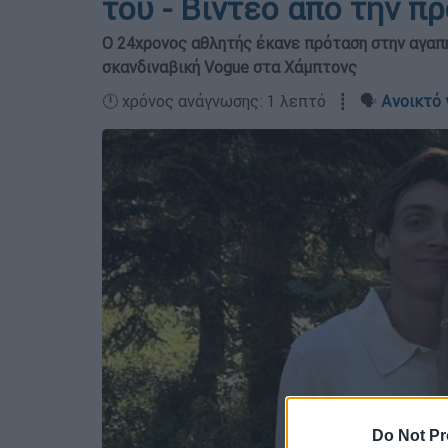
του - Βίντεο από την π
Ο 24χρονος αθλητής έκανε πρόταση στην αγαπη
σκανδιναβική Vogue στα Χάμπτονς
🕛 χρόνος ανάγνωσης: 1 λεπτό ┋ 🗣️
Ανοικτό 
Do Not Pr