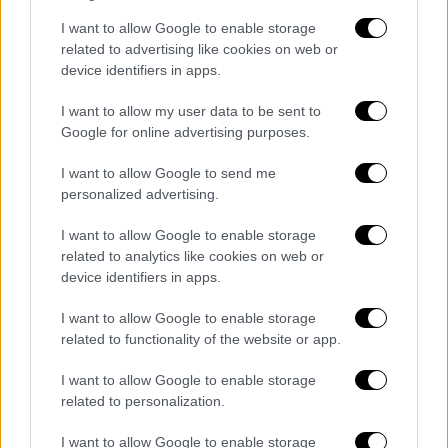
Και πρόσθεσε: «Ήταν πάντα τιμή,
ευχαρίστηση και προνόμιο να είμαι εδώ. Το
I want to allow Google to enable storage
related to advertising like cookies on web or
έχω πει αρκετές φορές στο παρελθόν, εδώ
device identifiers in apps.
έχω ό,τι θα μπορούσε να ευχηθεί ένας
προπονητής και το εκτιμώ τόσο πολύ.
I want to allow my user data to be sent to
Ελπίζουμε τώρα να προσθέσουμε και άλλα
Google for online advertising purposes.
τρόπαια σε αυτά που έχουμε πάρει ήδη.
I want to allow Google to send me
Αυτός θα είναι ο στόχος μου».
personalized advertising.
Ο 53χρονος Γκουαρδιόλα, ο κατά πολλούς
I want to allow Google to enable storage
κορυφαίος προπονητής στον κόσμο και
related to analytics like cookies on web or
σίγουρα ένας απ' τους πιο επιδραστικούς
device identifiers in apps.
κόουτς στην ιστορία του παγκόσμιου
I want to allow Google to enable storage
ποδοσφαίρου, μετράει 18 τρόπαια με τη Σίτι
related to functionality of the website or app.
από το 2016, έχοντας κατακτήσει, μεταξύ
I want to allow Google to enable storage
άλλων, έξι φορές την Premier League (οι
related to personalization.
τέσσερις σερί), μία το Champions League
(2023( κάνοντας παράλληλα ένα ιστορικό
I want to allow Google to enable storage