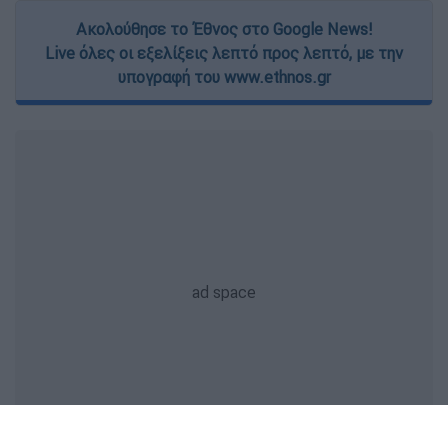
Ακολούθησε το Έθνος στο Google News!
Live όλες οι εξελίξεις λεπτό προς λεπτό, με την
υπογραφή του www.ethnos.gr