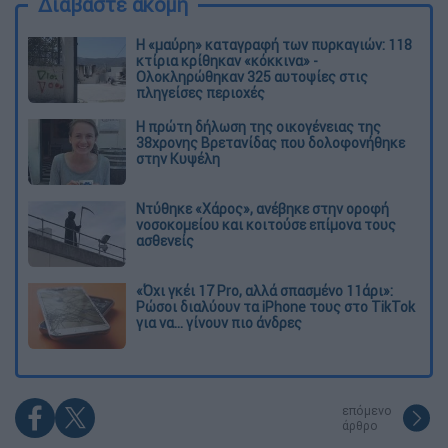
Διαβάστε ακόμη
Η «μαύρη» καταγραφή των πυρκαγιών: 118
κτίρια κρίθηκαν «κόκκινα» -
Ολοκληρώθηκαν 325 αυτοψίες στις
πληγείσες περιοχές
Η πρώτη δήλωση της οικογένειας της
38χρονης Βρετανίδας που δολοφονήθηκε
στην Κυψέλη
Ντύθηκε «Χάρος», ανέβηκε στην οροφή
νοσοκομείου και κοιτούσε επίμονα τους
ασθενείς
«Όχι γκέι 17 Pro, αλλά σπασμένο 11άρι»:
Ρώσοι διαλύουν τα iPhone τους στο TikTok
για να... γίνουν πιο άνδρες
επόμενο
άρθρο