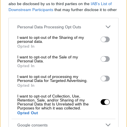
Έχουμε βιώσει τόσες εκπληκτικές στιγμές
also be disclosed by us to third parties on the
IAB’s List of
μαζί. Έχω ένα πραγματικά ξεχωριστό
Downstream Participants
that may further disclose it to other
συναίσθημα για αυτό τον ποδοσφαιρικό
third parties.
σύλλογο. Για αυτό το λόγο είμαι τόσο
Please note that this website/app uses one or more Google
Personal Data Processing Opt Outs
χαρούμενος που θα μείνω για άλλες δύο
services and may gather and store information including but
not limited to your visit or usage behaviour. You may click to
I want to opt-out of the Sharing of my
σεζόν. Σας ευχαριστώ όλους που συνεχίζετε
personal data.
grant or deny consent to Google and its third-party tags to
να με εμπιστεύεστε και να με στηρίζετε, τον
Opted In
use your data for below specified purposes in below Google
ιδιοκτήτη, τον πρόεδρο, τον Φεράν, τον
consent section.
I want to opt-out of the Sale of my
Τσίκι, τους παίκτες και φυσικά τους
Personal Data.
Opted In
φιλάθλους... Όλους όσοι συνδέονται με την
Μάντσεστερ Σίτι» ανέφερε ο Γκουαρδιόλα.
I want to opt-out of processing my
Personal Data for Targeted Advertising.
Opted In
The journey continues 🩵
pic.twitter.com/8aluupvQw9
I want to opt-out of Collection, Use,
Retention, Sale, and/or Sharing of my
Personal Data that Is Unrelated with the
— Manchester City (@ManCity)
Purposes for which it was collected.
Opted Out
November 21, 2024
Google consents