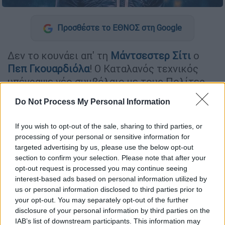
Προσθέστε το ΕΘΝΟΣ στη Google
Δεν το κουνάει απ' τη
Μάντσεστερ Σίτι
ο
Πεπ Γκουαρδιόλα
! Ο Καταλανός τεχνικός
υπέγραψε νέο συμβόλαιο με τους Πολίτες
μέχρι το 2027 και η συμφωνία ανακοινώθηκε
Do Not Process My Personal Information
πανηγυρικά απ' τους πρωταθλητές Αγγλίες.
If you wish to opt-out of the sale, sharing to third parties, or
Παρά τη φημολογία που υπήρξε το
processing of your personal or sensitive information for
προηγούμενο διάστημα, ο Γκουαρδιόλα και η
targeted advertising by us, please use the below opt-out
Σίτι συνεχίζουν μαζί με προοπτική να
section to confirm your selection. Please note that after your
συμπληρώσουν 11 χρόνια κοινής πορείας
opt-out request is processed you may continue seeing
interest-based ads based on personal information utilized by
μέχρι το 2027.
us or personal information disclosed to third parties prior to
your opt-out. You may separately opt-out of the further
«Η Μάντσεστερ Σίτι σημαίνει τόσα πολλά
disclosure of your personal information by third parties on the
για μένα. Αυτή είναι η ένατη σεζόν μου εδώ.
IAB’s list of downstream participants. This information may