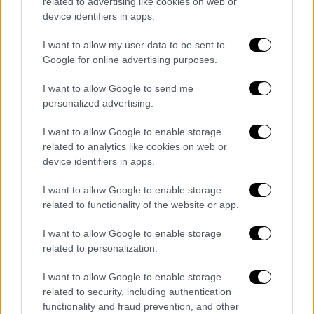
related to advertising like cookies on web or
διατηρήσουμε αυτή την διάθεση, το να
device identifiers in apps.
παίζουμε χωρίς την μπάλα είναι το κλειδί
για το ματς αυτό και για να πάρουμε τη νίκη».
I want to allow my user data to be sent to
Google for online advertising purposes.
«Μας βγάζει θυμό»
I want to allow Google to send me
Για το τι θα πει στους παίκτες του σε σχέση
personalized advertising.
με τα άλλα εκτός έδρας ματς στην Ευρώπη
I want to allow Google to enable storage
και πως θα τους πείσει να διατηρήσουν την
related to analytics like cookies on web or
ίδια εικόνα με την Τρίπολη: «Πρώτα απ' όλα
device identifiers in apps.
για να βρίσκεται η ομάδα αυτή εδώ σημαίνει
I want to allow Google to enable storage
ότι αξίζει να βρίσκεται. Είναι μια ομάδα που
related to functionality of the website or app.
δεν έχει χάσει στο γήπεδό της, έχει έναν
καλό τρόπο δουλειάς. Έχουμε μέσα μας
I want to allow Google to enable storage
μεγάλη απογοήτευση που δεν μπορέσαμε να
related to personalization.
φέρουμε καλύτερα αποτελέσματα τόσο στην
I want to allow Google to enable storage
Πόλη όσο και στο Μάντσεστερ, αλλά και με
related to security, including authentication
την εικόνα μας στα ματς στην Τούμπα που
functionality and fraud prevention, and other