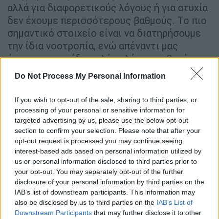
αλλά για διαφορετικούς λόγους ή για ατυχία
δεν έχουμε περισσότερους βαθμούς. Το πιο
σημαντικό στοιχείο είναι να διατηρήσουμε
την ίδια νοοτροπία, ενώ απέναντι μας
έχουμε μια ομάδα πολύ καλή και σοβαρή».
Do Not Process My Personal Information
Για το αν είναι καλό που το ματς αυτό το
κρίσιμο γίνεται εκτός έδρας: «Δεν γνωρίζω
If you wish to opt-out of the sale, sharing to third parties, or
αν είναι καλό ή κακό. Είναι σύμπτωση που
processing of your personal or sensitive information for
δεν παίζουμε καλά ματς εντός έδρας. Σε μια
targeted advertising by us, please use the below opt-out
νορμάλ κατάσταση, που υπέφερε από πολλές
section to confirm your selection. Please note that after your
αλλαγές και πρέπει να ξαναχτιστεί ξανά από
opt-out request is processed you may continue seeing
interest-based ads based on personal information utilized by
την πρώτη μέρα της προετοιμασίας δυο
us or personal information disclosed to third parties prior to
φορές, είναι λογικό να μην έχει καλή εικόνα
your opt-out. You may separately opt-out of the further
σε όλα τα ματς. Έχουμε δείξει σε στιγμές
disclosure of your personal information by third parties on the
ακόμα και στα ματς που δεν είμαστε καλοί,
IAB’s list of downstream participants. This information may
also be disclosed by us to third parties on the
IAB’s List of
ότι μπορούμε να παίξουμε πολύ καλό
Downstream Participants
that may further disclose it to other
ποδόσφαιρο. Είναι η ευθύνη μας να βάλουμε