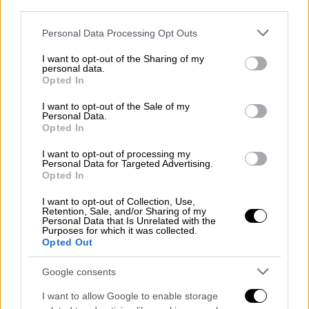
third parties.
τους καινούργιους παίκτες στο σύνολο και
Please note that this website/app uses one or more Google
να γίνουν ένα γκρουπ μαζί με τους παλιούς.
Personal Data Processing Opt Outs
services and may gather and store information including but
Αυτό που πρέπει να κάνουμε είναι να έχουμε
not limited to your visit or usage behaviour. You may click to
I want to opt-out of the Sharing of my
personal data.
θέληση για να παλέψουμε, για να τρέξουμε,
grant or deny consent to Google and its third-party tags to
Opted In
να κάνουμε άμυνα, να πρεσάρουμε, να
use your data for below specified purposes in below Google
consent section.
επιτεθούμε. Όλα αυτά σαν μια ομάδα, σαν ένα
I want to opt-out of the Sale of my
Personal Data.
σύνολο.
Opted In
Το δείξαμε αυτό στην Τρίπολη αλλά τώρα
I want to opt-out of processing my
Personal Data for Targeted Advertising.
πρέπει να το δείξουμε και στο ματς αυτό με
Opted In
την RFS. Να δώσουμε συνέχεια στην
I want to opt-out of Collection, Use,
εμφάνιση της Κυριακής. Πρέπει να
Retention, Sale, and/or Sharing of my
Personal Data that Is Unrelated with the
αντιδράσουμε και στο παιχνίδι στην Ευρώπη,
Purposes for which it was collected.
ένα πολύ σημαντικό στοιχείο που είχαμε την
Opted Out
Κυριακή και δεν το είχαμε με τον ΟΦΗ και με
Google consents
τον Ολυμπιακό, είναι ότι δείξαμε διάθεση να
τρέξουμε και όταν δεν έχουμε την μπάλα. Να
I want to allow Google to enable storage