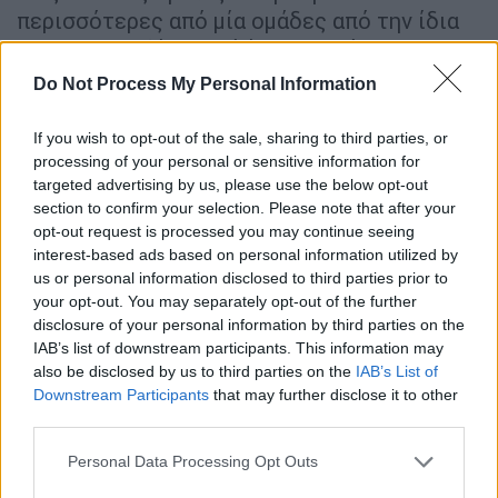
περισσότερες από μία ομάδες από την ίδια
συνομοσπονδία. Αυτό ίσχυε για όλες τις
συνομοσπονδίες εκτός από την UEFA
Do Not Process My Personal Information
(Ευρώπη), η οποία θα εκπροσωπηθεί από 12
συλλόγους στο τουρνουά. Ως εκ τούτου,
If you wish to opt-out of the sale, sharing to third parties, or
τέσσερις από τους οκτώ ομίλους έχουν δύο
processing of your personal or sensitive information for
targeted advertising by us, please use the below opt-out
ευρωπαϊκούς συλλόγους.
section to confirm your selection. Please note that after your
opt-out request is processed you may continue seeing
Επιπλέον, για λόγους προγραμματισμού, και
interest-based ads based on personal information utilized by
οι δύο σύλλογοι από τις ΗΠΑ, η Ίντερ Μαϊάμι
us or personal information disclosed to third parties prior to
και οι Σιάτλ Σάουντερς κατανεμήθηκαν
your opt-out. You may separately opt-out of the further
αυτόματα στην τέταρτη θέση στον 1ο και 2ο
disclosure of your personal information by third parties on the
IAB’s list of downstream participants. This information may
όμιλο αντίστοιχα. Η Ίντερ Μαϊάμι θα παίξει
also be disclosed by us to third parties on the
IAB’s List of
στον εναρκτήριο αγώνα του τουρνουά στο
Downstream Participants
that may further disclose it to other
«Hard Rock Stadium» του Μαϊάμι, ενώ οι
third parties.
Σάουντερς θα ανοίξουν την καμπάνια τους
Please note that this website/app uses one or more Google
Personal Data Processing Opt Outs
στο «Lumen Field» του Σιάτλ, αμέσως μετά.
services and may gather and store information including but