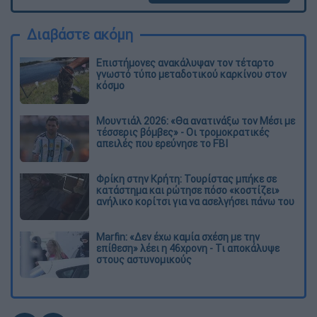
Διαβάστε ακόμη
Επιστήμονες ανακάλυψαν τον τέταρτο
γνωστό τύπο μεταδοτικού καρκίνου στον
κόσμο
Μουντιάλ 2026: «Θα ανατινάξω τον Μέσι με
τέσσερις βόμβες» - Οι τρομοκρατικές
απειλές που ερεύνησε το FBI
Φρίκη στην Κρήτη: Τουρίστας μπήκε σε
κατάστημα και ρώτησε πόσο «κοστίζει»
ανήλικο κορίτσι για να ασελγήσει πάνω του
Marfin: «Δεν έχω καμία σχέση με την
επίθεση» λέει η 46χρονη - Τι αποκάλυψε
στους αστυνομικούς