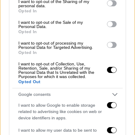
not limited to your visit or usage behaviour. You may click to
I want to opt-out of the Sharing of my
Τα «φώτα» της κλήρωσης τράβηξαν η
personal data.
grant or deny consent to Google and its third-party tags to
Opted In
διασταύρωση της Παρί Σεν Ζερμέν με την
use your data for below specified purposes in below Google
Ατλέτικο Μαδρίτης στον 2ο όμιλο (μαζί με
consent section.
I want to opt-out of the Sale of my
Personal Data.
Μποταφόγκο και Σιάτλ Σάουντερς), αλλά και
Opted In
οι μάχες που θα δώσουν η Μπάγερν Μονάχου
I want to opt-out of processing my
με την Μπενφίκα στον 3ο όμιλο (με Μπόκα
Personal Data for Targeted Advertising.
Τζούνιορς και Όκλαντ Σίτι), αλλά και η
Opted In
Μάντσεστερ Σίτι με τη Γιουβέντους στον 7
I want to opt-out of Collection, Use,
όμιλο. Η Ίντερ Μαϊάμι του Λιονέλ Μέσι
Retention, Sale, and/or Sharing of my
Personal Data that Is Unrelated with the
κληρώθηκε στον 1ο όμιλο με την Πόρτο, την
Purposes for which it was collected.
Opted Out
Αλ Αχλί (Αιγύπτου) και την Παλμέιρας.
Google consents
Το εναρκτήριο παιχνίδι της διοργάνωσης θα
είναι ο αγώνας της Ιντερ Μαϊάμι του Μέσι με
I want to allow Google to enable storage
την αιγυπτιακή Αλ Αχλί, στις 15 Ιουνίου στο
related to advertising like cookies on web or
device identifiers in apps.
Μαϊάμι. Οι 16 σύλλογοι που θα τερματίσουν
στις δύο πρώτες θέσεις σε κάθε έναν από
I want to allow my user data to be sent to