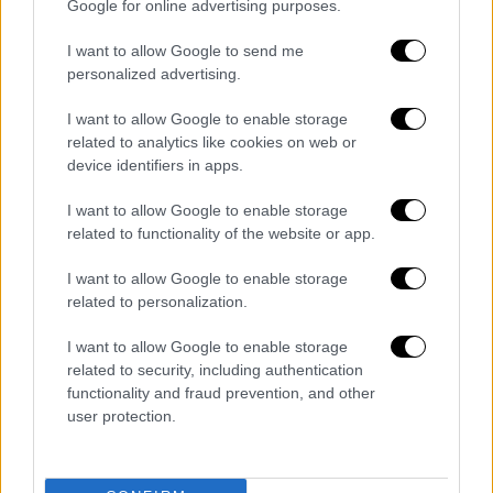
τους 8 ομίλους θα προκριθούν στη φάση των
Google for online advertising purposes.
«16» έως τον τελικό, που έχει
I want to allow Google to send me
προγραμματιστεί στο «MetLife Stadium» της
personalized advertising.
Νέας Υόρκης, όπου θα διεξαχθεί το
Παγκόσμιο Κύπελλο του 2026.
I want to allow Google to enable storage
related to analytics like cookies on web or
Οι οχτώ όμιλοι
device identifiers in apps.
1ος ΟΜΙΛΟΣ
I want to allow Google to enable storage
related to functionality of the website or app.
Παλμέιρας (Βραζιλία)
I want to allow Google to enable storage
Πόρτο (Πορτογαλία)
related to personalization.
Αλ Αχλί (Αίγυπτος)
Ίντερ Μαϊάμι (ΗΠΑ)
I want to allow Google to enable storage
related to security, including authentication
functionality and fraud prevention, and other
2ος ΟΜΙΛΟΣ
user protection.
Παρί Σεν Ζερμέν (Γαλλία)
Ατλέτικο Μαδρίτης (Ισπανία)