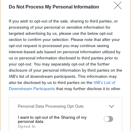
προπόνηση και πίστη, έρχεται κάποια στιγμή
Do Not Process My Personal Information
και η ανταμοιβή! Πρώτη θέση λοιπόν για
εμένα και την Ελλάδα στο Παγκόσμιο
If you wish to opt-out of the sale, sharing to third parties, or
processing of your personal or sensitive information for
Κύπελλο Parkour στην κατηγορία Freestyle
targeted advertising by us, please use the below opt-out
στην Χιροσίμα, Ιαπωνία!
section to confirm your selection. Please note that after your
opt-out request is processed you may continue seeing
Θέλω να αφιερώσω αυτή την μεγάλη νίκη σ'
interest-based ads based on personal information utilized by
ένα φιλαράκι μου που ήμασταν μαζί στο
us or personal information disclosed to third parties prior to
δημοτικό, και ήταν αληθινός μαχητής! Η δική
your opt-out. You may separately opt-out of the further
disclosure of your personal information by third parties on the
μου μάχη είναι ένα παιχνιδάκι μπροστά στη
IAB’s list of downstream participants. This information may
μάχη που κλήθηκε να δώσει εκείνος, μπορεί
also be disclosed by us to third parties on the
IAB’s List of
στο τέλος να μη κατάφερε να κερδίσει τον
Downstream Participants
that may further disclose it to other
καρκίνο, όμως μέσα σ' αυτά τα 5 χρόνια που
third parties.
πολεμούσε, μου δίδαξε πολλά και είμαι
Please note that this website/app uses one or more Google
Personal Data Processing Opt Outs
σίγουρος ότι όλοι όσοι τον γνώρισαν έμαθαν
services and may gather and store information including but
από αυτόν.
not limited to your visit or usage behaviour. You may click to
I want to opt-out of the Sharing of my
personal data.
grant or deny consent to Google and its third-party tags to
Opted In
Μια μέρα μου είχε πει "όταν τραυματίζεσαι
use your data for below specified purposes in below Google