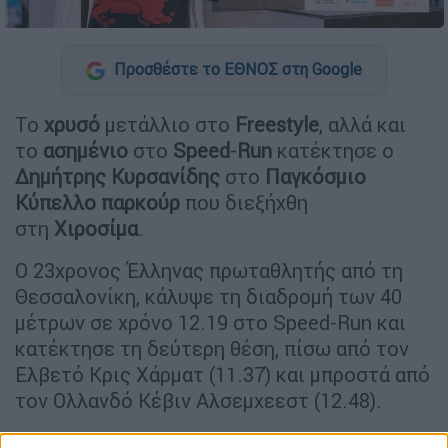
Προσθέστε το ΕΘΝΟΣ στη Google
Το
χρυσό
μετάλλιο στο
Freestyle
, αλλά και
το
ασημένιο
στο
Speed
-
Run
κατέκτησε ο
Δημήτρης Κυρσανίδης
στο
Παγκόσμιο
Κύπελλο παρκούρ
που διεξήχθη
στη
Χιροσίμα
.
Ο 23χρονος Έλληνας πρωταθλητής από τη
Θεσσαλονίκη, κάλυψε τη διαδρομή των 40
μέτρων σε χρόνο 12.19 στο Speed-Run και
κατέκτησε τη δεύτερη θέση, πίσω από τον
Ελβετό Κρις Χάρματ (11.37) και μπροστά από
τον Ολλανδό Κέβιν Αλσεμχεεστ (12.48).
«Μετά από πολύ κόπο, ιδρώτα, σκληρή