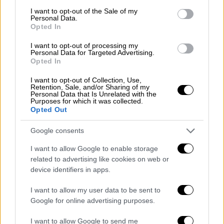
consent section.
στο παρκούρ ή σε οτιδήποτε, να σκέφτεσαι
I want to opt-out of the Sale of my
Personal Data.
το τι πέρασα και θα φεύγει ο πόνος". Εμαθα
Opted In
να εκτιμάω πράγματα που τα είχα δεδομένα,
I want to opt-out of processing my
τίποτα δεν είναι δεδομένο όμως. Αυτή τη
Personal Data for Targeted Advertising.
νίκη λοιπόν την αφιερώνω σε εσένα Giwrgos
Opted In
Vrangas και στην οικογένειά σου! Είναι το
I want to opt-out of Collection, Use,
λιγότερο που μπορώ να κάνω για να σε
Retention, Sale, and/or Sharing of my
Personal Data that Is Unrelated with the
τιμήσω αδερφέ! Ευχαριστούμε που μας
Purposes for which it was collected.
Opted Out
προσέχεις από εκεί ψηλά, ήσουν, είσαι και θα
είσαι ΜΑΧΗΤΗΣ! 30/03/18
Google consents
Κλείνοντας είναι τιμή μου που την ίδια μέρα
I want to allow Google to enable storage
related to advertising like cookies on web or
με αυτή μου την επιτυχία, ο PAOK FC / ΠΑΕ
device identifiers in apps.
ΠΑΟΚ κατακτάει το πρωτάθλημα Ελλάδος
2019! Συγχαρητήρια πρωταθλητές!!!
I want to allow my user data to be sent to
Google for online advertising purposes.
Ευχαριστώ πολύ όλους σας για την όλη
υποστήριξη τις τελευταίες δύο βδομάδες
I want to allow Google to send me