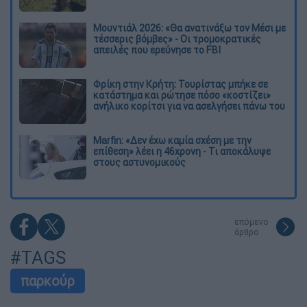
Μουντιάλ 2026: «Θα ανατινάξω τον Μέσι με
τέσσερις βόμβες» - Οι τρομοκρατικές
απειλές που ερεύνησε το FBI
Φρίκη στην Κρήτη: Τουρίστας μπήκε σε
κατάστημα και ρώτησε πόσο «κοστίζει»
ανήλικο κορίτσι για να ασελγήσει πάνω του
Marfin: «Δεν έχω καμία σχέση με την
επίθεση» λέει η 46χρονη - Τι αποκάλυψε
στους αστυνομικούς
επόμενο
άρθρο
#TAGS
παρκούρ