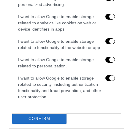
personalized advertising.
κυρίως, τα μηνύματά σας είναι δύναμη για
εμένα! Κι ένα μεγάλο ευχαριστώ στους
I want to allow Google to enable storage
φίλους μου, στην οικογένεια μου, στους
related to analytics like cookies on web or
δικούς μου ανθρώπους που προσευχήθηκαν
device identifiers in apps.
για εμένα και κυριότερα στον Θεό που μου
I want to allow Google to enable storage
έδωσε για άλλη μία φορά την ευκαιρία να
related to functionality of the website or app.
φτάσω την κορυφή του κόσμου στο άθλημα
που αγαπάω» δήλωσε μετά την επιτυχία του
I want to allow Google to enable storage
related to personalization.
ο Δημήτρης Κυρσανίδης.
I want to allow Google to enable storage
Ο 23χρονος αθλητής πρωτοασχολήθηκε με
related to security, including authentication
το freerunning στην ηλικία των 12 ετών,
functionality and fraud prevention, and other
μέσα από μια παρέα στη γειτονιά του στη
user protection.
Θεσσαλονίκη.
Ο λόγος που ξεκίνησε ήταν γιατί ήθελε να
CONFIRM
ξεφύγει από τα συνηθισμένα, από την
καθημερινότητα. Πίστευε ότι το