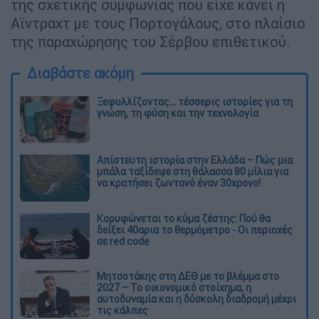
της σχετικής συμφωνίας που είχε κάνει η
Αϊντραχτ με τους Πορτογάλους, στο πλαίσιο
της παραχώρησης του Σέρβου επιθετικού.
Διαβάστε ακόμη
Ξεφυλλίζοντας... τέσσερις ιστορίες για τη
γνώση, τη φύση και την τεχνολογία
Απίστευτη ιστορία στην Ελλάδα – Πώς μια
μπάλα ταξίδεψε στη θάλασσα 80 μίλια για
να κρατήσει ζωντανό έναν 30χρονο!
Κορυφώνεται το κύμα ζέστης: Πού θα
δείξει 40αρια το θερμόμετρο - Οι περιοχές
σε red code
Μητσοτάκης στη ΔΕΘ με το βλέμμα στο
2027 – Το οικονομικό στοίχημα, η
αυτοδυναμία και η δύσκολη διαδρομή μέχρι
τις κάλπες