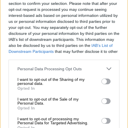
πώλησης τα… 150 εκατομμύρια ευρώ!
section to confirm your selection. Please note that after your
opt-out request is processed you may continue seeing
Πιθανόν αυτό το (υπερβολικό) ποσό να
interest-based ads based on personal information utilized by
έπεφτε σημαντικά, αν η Ρεάλ δέχονταν να
us or personal information disclosed to third parties prior to
συμπεριλάβει στην συμφωνία τον Γκάρεθ
your opt-out. You may separately opt-out of the further
disclosure of your personal information by third parties on the
Μπέιλ, ο οποίος όμως φέρεται να διεμήνυσε
IAB’s list of downstream participants. This information may
στην διοίκηση του ισπανικού συλλόγου ότι
also be disclosed by us to third parties on the
IAB’s List of
ΔΕΝ θέλει να φύγει, παρ’ ότι ο Ζιντάν δεν
Downstream Participants
that may further disclose it to other
φαίνεται να τον υπολογίζει.
third parties.
Please note that this website/app uses one or more Google
Personal Data Processing Opt Outs
services and may gather and store information including but
not limited to your visit or usage behaviour. You may click to
I want to opt-out of the Sharing of my
personal data.
grant or deny consent to Google and its third-party tags to
Opted In
use your data for below specified purposes in below Google
consent section.
I want to opt-out of the Sale of my
Personal Data.
Opted In
I want to opt-out of processing my
Personal Data for Targeted Advertising.
Opted In