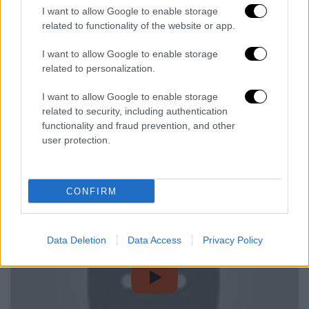
21χρονο Σέρβο της Αϊντραχτ Φρανκφούρτης
I want to allow Google to enable storage
σε πρώτο πλάνο.
related to functionality of the website or app.
«Δεδομένα υπάρχει μια πιθανότητα να
I want to allow Google to enable storage
υπογράψει ο Γιόβιτς στην Ρεάλ Μαδρίτης.
related to personalization.
Περιμένω και εύχομαι ο Λούκα να μείνει
I want to allow Google to enable storage
εδώ, αλλά είμαι ρεαλιστής και ξέρω ότι αν
related to security, including authentication
ένας μεγάλος σύλλογος έρθει και θέλει τον
functionality and fraud prevention, and other
Λούκα, δεν θα έχουμε πιθανότητες»
user protection.
παραδέχθηκε ο Φρέντι Μπόμπιτς, αθλητικός
διευθυντής του γερμανικού συλλόγου.
CONFIRM
Data Deletion
Data Access
Privacy Policy
video