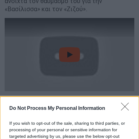
ανοιχτά τον θαυμασμό του για την
«Βασίλισσα» και τον «Ζιζού».
video
Η Γιουνάιτεντ, βεβαίως, ακόμα και αν
συναινέσει στην αποχώρηση του Πογκμπά,
Do Not Process My Personal Information
δεν πρόκειται να κάνει… ευκολίες πληρωμής
στην Ρεάλ, με τις πληροφορίες να θέλουν
If you wish to opt-out of the sale, sharing to third parties, or
processing of your personal or sensitive information for
τον αγγλικό σύλλογο να ξεκινάει με τιμή
targeted advertising by us, please use the below opt-out