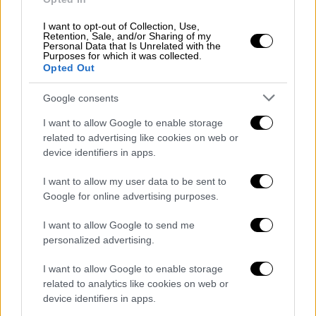
luka_jovic.jpg
I want to opt-out of Collection, Use,
Retention, Sale, and/or Sharing of my
Πλησιάζει και ο Γιόβιτς
Personal Data that Is Unrelated with the
Purposes for which it was collected.
Η απόκτηση του κεντρικού αμυντικού -
Opted Out
δεξιού μπακ Εντερ Μιλιτάο από την Πόρτο
Google consents
έχει ήδη ανακοινωθεί (50 εκατομμύρια
ευρώ), ο Εντέν Αζάρ της Τσέλσι φέρεται
I want to allow Google to enable storage
related to advertising like cookies on web or
κλεισμένος για ένα ποσό κοντά στα 120
device identifiers in apps.
εκατομμύρια ευρώ, ο Πολ Πογκμπά παίρνει
σειρά, ενώ για την επίθεση ο εκλεκτός είναι
I want to allow my user data to be sent to
ο Λούκα Γιόβιτς.
Google for online advertising purposes.
Ο Καρίμ Μπενζεμά, από τους λίγους
I want to allow Google to send me
personalized advertising.
διασωθέντες της φετινής σεζόν, θα
παραμείνει στο «Σαντιάγο Μπερναμπέου»,
I want to allow Google to enable storage
αλλά ο Ζιντάν θέλει και έναν δεύτερο
related to analytics like cookies on web or
σέντερ φορ υψηλού επιπέδου, με τον
device identifiers in apps.