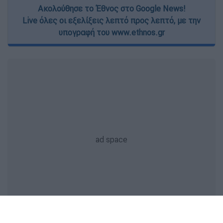
Ακολούθησε το Έθνος στο Google News!
Live όλες οι εξελίξεις λεπτό προς λεπτό, με την
υπογραφή του www.ethnos.gr