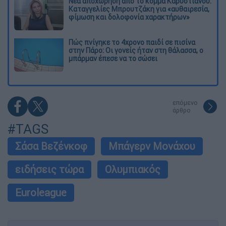
Νέα αποχώρηση από το κόμμα Καρυστιανού:
Καταγγελίες Μπρουτζάκη για «αυθαιρεσία,
φίμωση και δολοφονία χαρακτήρων»
Πώς πνίγηκε το 4χρονο παιδί σε πισίνα
στην Πάρο: Οι γονείς ήταν στη θάλασσα, ο
μπάρμαν έπεσε να το σώσει
επόμενο
άρθρο
#TAGS
Σάσα Βεζένκοφ
Μπάγερν Μονάχου
ειδήσεις τώρα
Ολυμπιακός
Euroleague