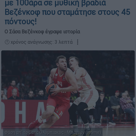
με 100άρα σε μυθική βραδιά
Βεζένκοφ που σταμάτησε στους 45
πόντους!
Ο Σάσα Βεζένκοφ έγραψε ιστορία
🕛 χρόνος ανάγνωσης: 3 λεπτά ┋
Φάση απ' το ματς Ολυμπιακός - Μπάγερν (Intime)