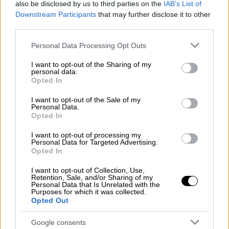
έψαχναν σε κάθε φάση. Το ρεκόρ, που είναι
also be disclosed by us to third parties on the
IAB’s List of
οι 50 πόντοι, κατέχει από την περασμένη
Downstream Participants
that may further disclose it to other
third parties.
σεζόν ο Χέιζ Ντέιβις της Φενερμπαχτσέ.
Ωστόσο, ο Γιώργος Μπαρτζώκας θέλησε να
Please note that this website/app uses one or more Google
Personal Data Processing Opt Outs
τον ξεκουράσει ενόψει της συνέχειας και
services and may gather and store information including but
not limited to your visit or usage behaviour. You may click to
I want to opt-out of the Sharing of my
τον απέσυρε 2:22΄΄ πριν από τη λήξη.
personal data.
grant or deny consent to Google and its third-party tags to
Δύσκολα δεν θα έσπαγε το ρεκόρ σε μια
Opted In
use your data for below specified purposes in below Google
τέτοια βραδιά! Οι 45 πόντοι του Βούλγαρου
consent section.
I want to opt-out of the Sale of my
φόργουορντ αποτελούν πάντως ρεκόρ στην
Personal Data.
Opted In
ιστορία του Ολυμπιακού καθώς πλέον άφησε
πίσω του τον Μαρκ Πέρι που είχε σημειώσει
I want to opt-out of processing my
Personal Data for Targeted Advertising.
36 το 2005 απέναντι στην Τσιμπόνα.
Opted In
Ο Σάσα Βεζένκοφ μετά τους 45 πόντους και
I want to opt-out of Collection, Use,
Retention, Sale, and/or Sharing of my
τους 52 βαθμούς στο σύστημα αξιολόγησης
Personal Data that Is Unrelated with the
Purposes for which it was collected.
δήλωσε: «Είναι μια από τις νύχτες που
Opted Out
ένιωθα καλά. Έχασα το πρώτο σουτ, αλλά
μετά βρήκαμε τον χώρο, οι συμπαίκτες μου
Google consents