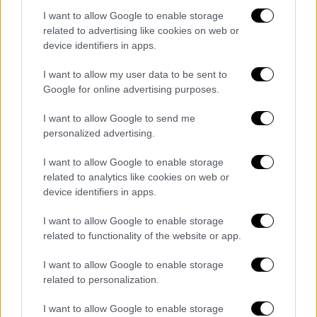
έπαιξαν εξαιρετικά, όλα ξεκίνησαν από την
I want to allow Google to enable storage
άμυνα. Δεν μιλάω για εμένα, θέλω να
related to advertising like cookies on web or
συνεχίσω τη δουλειά. Ήταν μια απίστευτη
device identifiers in apps.
νύχτα, θέλαμε τη νίκη για να παραμείνουμε
I want to allow my user data to be sent to
στην πρώτη θέση, παίξαμε απίστευτη άμυνα.
Google for online advertising purposes.
Όλοι κάνανε step-up. Είχαμε δύο σημαντικές
απουσίες, αλλά δεν μας κόστισε. Έχουμε 15
I want to allow Google to send me
personalized advertising.
παίκτες και είμαστε χαρούμενοι για τη νίκη».
I want to allow Google to enable storage
Πολύ καλή παρουσία είχε και ο Σακίλ
related to analytics like cookies on web or
ΜακΚίσικ με 16 πόντους, συνέχισε τις
device identifiers in apps.
διψήφιες εμφανίσεις ο Άλεκ Πίτερς (15π.
6ρ.), ενώ πληθωρική εμφάνιση έκανε και ο
I want to allow Google to enable storage
related to functionality of the website or app.
Λούκα Βιλντόζα (12π. 4ρ. 6 ασ.).
I want to allow Google to enable storage
Οι Πειραιώτες ανέβηκαν στο 14-6 και
related to personalization.
έμειναν μόνοι πρώτοι στην κορυφή μετά από
20 αγωνιστικές, ενώ η γερμανική ομάδα
I want to allow Google to enable storage