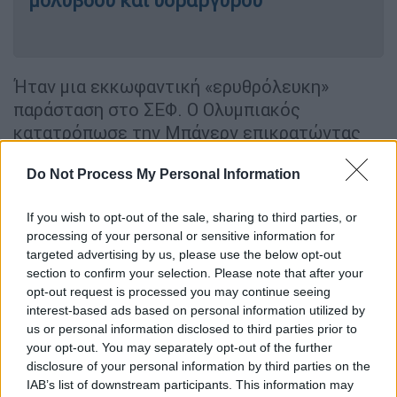
μολύβδου και υδραργύρου
Ήταν μια εκκωφαντική «ερυθρόλευκη»
παράσταση στο ΣΕΦ. Ο Ολυμπιακός
κατατρόπωσε την Μπάγερν επικρατώντας
με 112-69, με τον Σάσα Βεζένκοφ να κάνει
Do Not Process My Personal Information
απίθανα πράγματα στο παρκέ. Ο πάουερ-
φόργουορντ του Ολυμπιακός έσπασε το ένα
If you wish to opt-out of the sale, sharing to third parties, or
ρεκόρ μετά το άλλο μετρώντας 45 πόντους,
processing of your personal or sensitive information for
με 10/10 δίποντα, 8/10 τρίποντα, 7
targeted advertising by us, please use the below opt-out
ριμπάουντ και 52 στο σύστημα αξιολόγησης!
section to confirm your selection. Please note that after your
Αδιανόητες επιδόσεις!
opt-out request is processed you may continue seeing
interest-based ads based on personal information utilized by
Ο Βεζένκοφ θα μπορούσε να κάνει και ρεκόρ
us or personal information disclosed to third parties prior to
your opt-out. You may separately opt-out of the further
διοργάνωσης. Είναι χαρακτηριστικό πως από
disclosure of your personal information by third parties on the
ένα σημείο και μετά οι συμπαίκτες του τον
IAB’s list of downstream participants. This information may