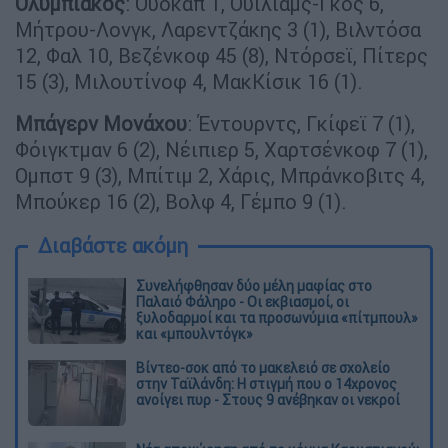
Ολυμπιακός
: Ουόκαπ 1, Ουίλιαμς-Γκος 6,
Μήτρου-Λονγκ, Λαρεντζάκης 3 (1), Βιλντόσα
12, Φαλ 10, Βεζένκοφ 45 (8), Ντόρσεϊ, Πίτερς
15 (3), Μιλουτίνοφ 4, ΜακΚίσικ 16 (1).
Μπάγερν Μονάχου
: Έντουρντς, Γκίφεϊ 7 (1),
Φόιγκτμαν 6 (2), Νέιπιερ 5, Χαρτσένκοφ 7 (1),
Ομπστ 9 (3), Μπίτιμ 2, Χάρις, Μπράνκοβιτς 4,
Μπούκερ 16 (2), Βολφ 4, Γέμπο 9 (1).
Διαβάστε ακόμη
Συνελήφθησαν δύο μέλη μαφίας στο
Παλαιό Φάληρο - Οι εκβιασμοί, οι
ξυλοδαρμοί και τα προσωνύμια «πίτμπουλ»
και «μπουλντόγκ»
Βίντεο-σοκ από το μακελειό σε σχολείο
στην Ταϊλάνδη: Η στιγμή που ο 14χρονος
ανοίγει πυρ - Στους 9 ανέβηκαν οι νεκροί