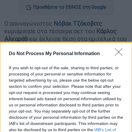
Προσθέστε το ΕΘΝΟΣ στη Google
O ασυναγώνιστος
Νόβακ Τζόκοβιτς
κυριάρχησε στα τέσσερα σετ του
Κάρλος
Αλκαράθ
και έκλεισε θέση στα ημιτελικά του
Australian Open
με άκρως επιβλητικό τρόπο!
Do Not Process My Personal Information
ΔΙΑΒΑΣΤΕ ΕΠΙΣΗΣ
If you wish to opt-out of the sale, sharing to third parties, or
processing of your personal or sensitive information for
Αθλητισμός
|
21.01.2025 15:55
targeted advertising by us, please use the below opt-out
Ανατροπή με Αλμέιδα! Παραμένει
section to confirm your selection. Please note that after your
στην ΑΕΚ ο Αργεντινός τεχνικός
opt-out request is processed you may continue seeing
interest-based ads based on personal information utilized by
us or personal information disclosed to third parties prior to
Αθλητισμός
|
21.01.2025 15:50
your opt-out. You may separately opt-out of the further
Επιστροφή του Super Cup στην
disclosure of your personal information by third parties on the
IAB’s list of downstream participants. This information may
Ελλάδα μετά από 18 χρόνια!
also be disclosed by us to third parties on the
IAB’s List of