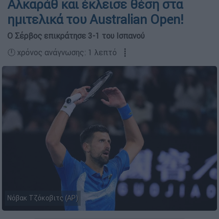
Αλκαράθ και έκλεισε θέση στα
ημιτελικά του Australian Open!
Ο Σέρβος επικράτησε 3-1 του Ισπανού
🕛 χρόνος ανάγνωσης: 1 λεπτό ┋
Νόβακ Τζόκοβιτς (AP)