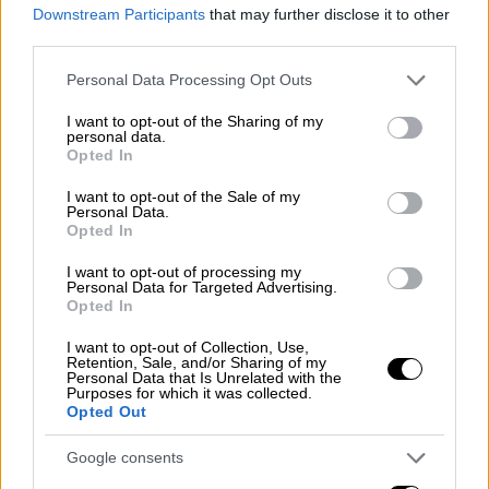
Downstream Participants
that may further disclose it to other
third parties.
Please note that this website/app uses one or more Google
Μετά από ένα συγκλονιστικό ματς διάρκειας
Personal Data Processing Opt Outs
services and may gather and store information including but
3 ωρών και 37 λεπτών, ο δεκάκις κάτοχος
not limited to your visit or usage behaviour. You may click to
I want to opt-out of the Sharing of my
του τουρνουά και νούμερο 7 στον κόσμο
personal data.
grant or deny consent to Google and its third-party tags to
Opted In
έβαλε φρένο στον 21χρονο υπερταλαντούχο
use your data for below specified purposes in below Google
Ισπανό (νούμερο 3) με 4-6, 6-4, 6-3, 6-4 και
consent section.
I want to opt-out of the Sale of my
Personal Data.
έκανε ένα καθοριστικό βήμα στο δρόμο για
Opted In
την κατάκτηση του 25ου Grand Slam της
I want to opt-out of processing my
μυθικός καριέρας του!
Personal Data for Targeted Advertising.
Opted In
SPEECHLESS.
I want to opt-out of Collection, Use,
Retention, Sale, and/or Sharing of my
Personal Data that Is Unrelated with the
Novak Djokovic secures the third set.
Purposes for which it was collected.
No words.
@wwos
•
@espn
•
Opted Out
@eurosport •
@wowowtennis
•
Google consents
#AusOpen
•
#AO2025