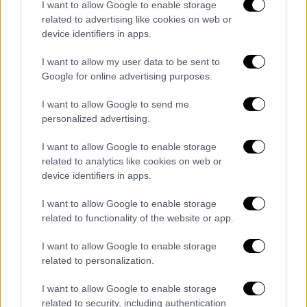
pic.twitter.com/ghJD0bKGfc
I want to allow Google to enable storage
related to advertising like cookies on web or
— #AusOpen (@AustralianOpen)
device identifiers in apps.
January 21, 2025
I want to allow my user data to be sent to
Google for online advertising purposes.
Βεβαίως για να συμβεί αυτό θα πρέπει στα
I want to allow Google to send me
ημιτελικά να νικήσει τον Σάσα Σβέρεφ, ο
personalized advertising.
οποίος βρίσκεται στο νούμερο 2 της
κατάταξης, ενώ αν δεν υπάρξει έκπληξη στον
I want to allow Google to enable storage
τελικό θα βρει απέναντί του το νούμερο 1
related to analytics like cookies on web or
device identifiers in apps.
και κορυφαίο τενίστα αυτή τη στιγμή Γιανίκ
Σίνερ. Επειδή όμως πρόκειται για τον
I want to allow Google to enable storage
θρυλικό Τζόκοβιτς προφανώς και όλα είναι
related to functionality of the website or app.
εφικτά...
I want to allow Google to enable storage
related to personalization.
He's built different. 😤
I want to allow Google to enable storage
Novak Djokovic prevails in a thrilling
related to security, including authentication