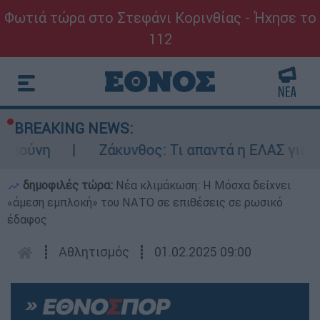
Φωτιά τώρα στο Στεφάνι Κορινθίας - Ήχησε το
112
BREAKING NEWS:
Ζάκυνθος: Τι απαντά η ΕΛΑΣ για τους 8 β
δημοφιλές τώρα:
Νέα κλιμάκωση: Η Μόσχα δείχνει
«άμεση εμπλοκή» του ΝΑΤΟ σε επιθέσεις σε ρωσικό
έδαφος
┋
Αθλητισμός
┋
01.02.2025 09:00