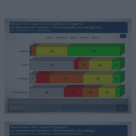
Έρευνα ALCO για το ποδόσφαιρο στη Βόρεια Ελλάδα
(gallery)