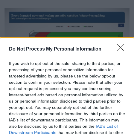
Do Not Process My Personal Information
If you wish to opt-out of the sale, sharing to third parties, or
processing of your personal or sensitive information for
targeted advertising by us, please use the below opt-out
section to confirm your selection. Please note that after your
opt-out request is processed you may continue seeing
Έρευνα ALCO για το ποδόσφαιρο στη Βόρεια Ελλάδα
interest-based ads based on personal information utilized by
(gallery)
us or personal information disclosed to third parties prior to
your opt-out. You may separately opt-out of the further
Αθροιστικά τις τοπικές ομάδες υποστηρίζει
disclosure of your personal information by third parties on the
το 70% (80% στην Κεντρική Μακεδονία), ενώ
IAB’s list of downstream participants. This information may
10% υποστηρίζει τον Ολυμπιακό, 8% τον
also be disclosed by us to third parties on the
IAB’s List of
Downstream Participants
that may further disclose it to other