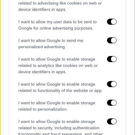
related to advertising like cookies on web or
επιτυχίες τα τελευταία χρόνια (88%), αλλά
device identifiers in apps.
και η ομάδα με την σαφώς θετικότερη
πορεία (95%), με τον
Πανσερραϊκό
να
I want to allow my user data to be sent to
ακολουθεί με 69%. Για τον Άρη το ποσοστό
Google for online advertising purposes.
θετικής πορείας είναι 56% (έναντι 38% που
I want to allow Google to send me
εκτιμά ότι η πορεία του είναι αρνητική), ενώ
personalized advertising.
για τον Ηρακλή το 74% εκτιμά την πορεία
του ως αρνητική.
I want to allow Google to enable storage
related to analytics like cookies on web or
device identifiers in apps.
I want to allow Google to enable storage
related to functionality of the website or app.
I want to allow Google to enable storage
related to personalization.
I want to allow Google to enable storage
related to security, including authentication
functionality and fraud prevention, and other