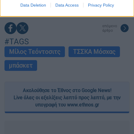
I want to allow Google to enable storage
«εγκέφαλος»
Data Deletion
Data Access
Privacy Policy
related to security, including authentication
functionality and fraud prevention, and other
user protection.
επόμενο
άρθρο
#TAGS
Μίλος Τεόντοσιτς
ΤΣΣΚΑ Μόσχας
μπάσκετ
Ακολούθησε το Έθνος στο Google News!
Live όλες οι εξελίξεις λεπτό προς λεπτό, με την
υπογραφή του www.ethnos.gr