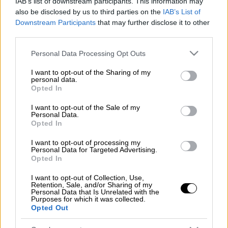
IAB’s list of downstream participants. This information may
also be disclosed by us to third parties on the
IAB’s List of
Downstream Participants
that may further disclose it to other
Ετοιμος να μετακομίσει ξανά στη Μόσχα ο Μίλος Τεόντοσιτς
third parties.
Please note that this website/app uses one or more Google
Personal Data Processing Opt Outs
services and may gather and store information including but
Προσθέστε το ΕΘΝΟΣ στη Google
not limited to your visit or usage behaviour. You may click to
I want to opt-out of the Sharing of my
personal data.
grant or deny consent to Google and its third-party tags to
Opted In
Την επιστροφή του Μίλος Τεόντοσιτς στην
use your data for below specified purposes in below Google
ΤΣΣΚΑ Μόσχας προαναγγέλλει δημοσίευμα
consent section.
I want to opt-out of the Sale of my
Personal Data.
της ισπανικής ιστοσελίδας «encestando.es».
Opted In
Σύμφωνα με τους Ισπανούς, η ρωσική ομάδα
έχει έρθει σε συμφωνία με τον Σέρβο γκαρντ
I want to opt-out of processing my
Personal Data for Targeted Advertising.
προκειμένου να βρει παρτενέρ για τον Σέρχι
Opted In
Ροντρίγκεθ για την περιφερειακή γραμμή.
I want to opt-out of Collection, Use,
Retention, Sale, and/or Sharing of my
Βέβαια, για να συμβεί αυτό θα πρέπει να
Personal Data that Is Unrelated with the
Purposes for which it was collected.
αλλάξει η αρχική απόφαση του Τεόντοσιτς,
Opted Out
να μην αγωνιστεί την φετινή σεζόν μετά την