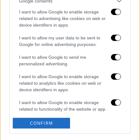
Google consents
αποχώρησή του από τους Λος Άντζελες
Κλίπερς. Πλέον, στην ομάδα του Δημήτρη
I want to allow Google to enable storage
Ιτούδη επόμενος στόχος είναι η μεταγραφή
related to advertising like cookies on web or
device identifiers in apps.
σέντερ, για ενίσχυση κάτω από τα καλάθια.
I want to allow my user data to be sent to
Διαβάστε ακόμη
Google for online advertising purposes.
Βοιωτία: Κλείνει το αιολικό πάρκο από
I want to allow Google to send me
όπου ξεκίνησε η φωτιά - Στο στόχαστρο
όλα τα έργα του συλληφθέντα δημάρχου
personalized advertising.
I want to allow Google to enable storage
Σοκαριστικό βίντεο από το τροχαίο στις
related to analytics like cookies on web or
Σέρρες που σκοτώθηκαν μητέρα και γιος:
Το ΙΧ πέφτει πάνω στο φορτηγό
device identifiers in apps.
I want to allow Google to enable storage
Ο Ερυθρός Σταυρός έσβησε βίντεο για το
προσφυγικό ταξίδι του 26χρονου
related to functionality of the website or app.
κατηγορούμενου για τη δολοφονία της
Ελίζαμπεθ
I want to allow Google to enable storage
CONFIRM
related to personalization.
Νέα κλιμάκωση: Η Μόσχα δείχνει «άμεση
εμπλοκή» του ΝΑΤΟ σε επιθέσεις σε
ρωσικό έδαφος - Τα ονόματα και ο