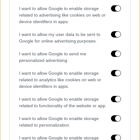
I want to allow Google to enable storage
related to advertising like cookies on web or
device identifiers in apps.
video
I want to allow my user data to be sent to
Google for online advertising purposes.
I want to allow Google to send me
personalized advertising.
Η ενημέρωση της ΑΕΚ
I want to allow Google to enable storage
related to analytics like cookies on web or
device identifiers in apps.
Η Ένωση χαρακτηρίζει προκλητική τη
διαιτησία του Γερμανού διαιτητή και μέσω
I want to allow Google to enable storage
της ενημέρωσης που έδωσε, γνωστοποιεί
related to functionality of the website or app.
πως ζήτησε από την ΚΕΔ να μην ορίσει ξανά
I want to allow Google to enable storage
σε αγώνα της τον συγκεκριμένο ρέφερι.
related to personalization.
Επίσης η ΑΕΚ ζητά να της δοθεί «πρόσβαση
στο ηχητικό υλικό των διαλόγων του VAR,
I want to allow Google to enable storage