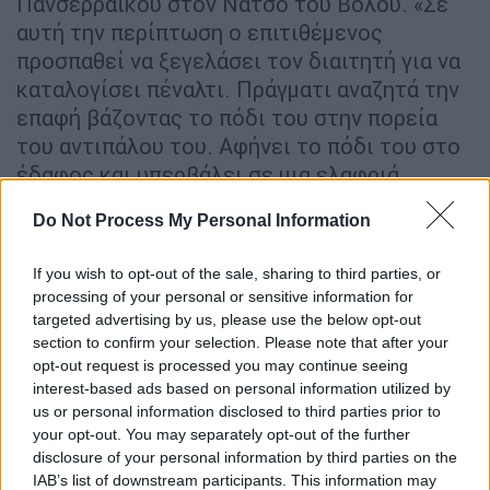
Πανσερραϊκού στον Νάτσο του Βόλου. «Σε
αυτή την περίπτωση ο επιτιθέμενος
προσπαθεί να ξεγελάσει τον διαιτητή για να
καταλογίσει πέναλτι. Πράγματι αναζητά την
επαφή βάζοντας το πόδι του στην πορεία
του αντιπάλου του. Αφήνει το πόδι του στο
έδαφος και υπερβάλει σε μια ελαφριά
επαφή. Περιμένουμε παρέμβαση του var
Do Not Process My Personal Information
όπως κι έγινε για να διορθώσει την
προηγούμενη απόφαση».
If you wish to opt-out of the sale, sharing to third parties, or
processing of your personal or sensitive information for
Στον αγώνα Παναιτωλικός - Ατρόμητος για
targeted advertising by us, please use the below opt-out
το πέναλτι σε σουτ του Αθανασίου και χέρι
section to confirm your selection. Please note that after your
του Σιέλη, υποστηρίζει ότι σωστά δόθηκε:
opt-out request is processed you may continue seeing
«Σε αυτή την περίπτωση ο αμυνόμενος
interest-based ads based on personal information utilized by
us or personal information disclosed to third parties prior to
ρισκάρει να χτυπήσει η μπάλα το χέρι του
your opt-out. You may separately opt-out of the further
διώχνοντας σαν τερματοφύλακας.
disclosure of your personal information by third parties on the
Ακουμπάει την μπάλα με το αριστερό του
IAB’s list of downstream participants. This information may