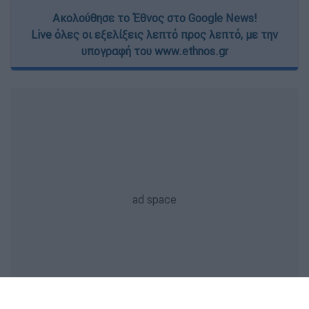
Ακολούθησε το Έθνος στο Google News!
Live όλες οι εξελίξεις λεπτό προς λεπτό, με την
υπογραφή του www.ethnos.gr