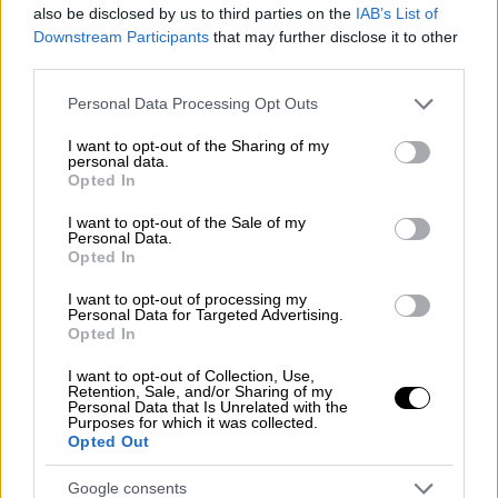
χέρι ενώ έχει κατεύθυνση προς το τέρμα,
also be disclosed by us to third parties on the
IAB’s List of
Downstream Participants
that may further disclose it to other
κάνοντας το σώμα του αφύσικα μεγαλύτερο.
third parties.
Περιμένουμε παρέμβαση του VAR, όπως κι
έγινε, για τον καταλογισμό του πέναλτι».
Please note that this website/app uses one or more Google
Personal Data Processing Opt Outs
services and may gather and store information including but
Επίσης, σωστή θεωρεί και την κόκκινη στον
not limited to your visit or usage behaviour. You may click to
I want to opt-out of the Sharing of my
personal data.
grant or deny consent to Google and its third-party tags to
Παντελάκη της ομάδας του Αγρινίου για
Opted In
use your data for below specified purposes in below Google
μαρκάρισμα στον Μπακού του Ατρόμητου.
consent section.
I want to opt-out of the Sale of my
«Εδώ ο επιτιθέμενος φτάνει πρώτος στην
Personal Data.
Opted In
μπάλα. Στη συνέχεια ο αμυνόμενος
υποπίπτει σε φάουλ και στερεί από την
I want to opt-out of processing my
Personal Data for Targeted Advertising.
επιτιθέμενη ομάδα ένα γκολ ή μια προφανή
Opted In
ευκαιρία για γκολ. Περιμένουμε παρέμβαση
του var όπως κι έγινε για κόκκινη κάρτα
I want to opt-out of Collection, Use,
Retention, Sale, and/or Sharing of my
στον αμυντικό ο οποίος στερεί από τον
Personal Data that Is Unrelated with the
Purposes for which it was collected.
αντίπαλο προφανή ευκαιρία για γκολ».
Opted Out
Google consents