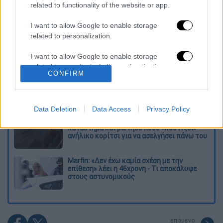
related to functionality of the website or app.
Διαβάστε ακόμη
I want to allow Google to enable storage
related to personalization.
Επιστήμονες ανακάλυψαν τον τέταρτο
γνωστό τύπο μεταδοτικού καρκίνου στον
κόσμο
I want to allow Google to enable storage
related to security, including authentication
CONFIRM
functionality and fraud prevention, and other
Μουντιάλ 2026: «Θα ανατινάξω τον Μέσι με
τέσσερις βόμβες» - Οι τρομοκρατικές
user protection.
απειλές που ερεύνησε το FBI
Data Deletion
Data Access
Privacy Policy
Φρίκη στην Κρήτη: Τουρίστας μπήκε σε
κατάστημα και ρώτησε πόσο «κοστίζει»
ανήλικο κορίτσι για να ασελγήσει πάνω του
Marfin: «Δεν έχω καμία σχέση με την
επίθεση» λέει η 46χρονη - Τι αποκάλυψε
στους αστυνομικούς
επόμενο