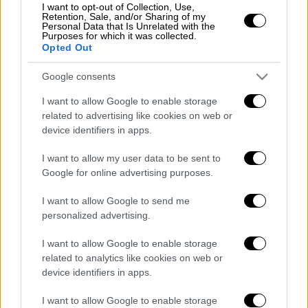
εξουσιοδοτηθούν ο Πρόεδρος Βαγγέλης
I want to opt-out of Collection, Use,
Retention, Sale, and/or Sharing of my
Μαρινάκης και η Αναπληρώτρια Πρόεδρος
Personal Data that Is Unrelated with the
Purposes for which it was collected.
Κάτια Κοξένογλου να προβούν, σε
Opted Out
συνεργασία με την ΕΠΟ, σε κάθε απαιτούμενη
ενέργεια, προκειμένου να καταργηθούν ή να
Google consents
τροποποιηθούν σαθρές νομοθετικές
I want to allow Google to enable storage
διατάξεις, οι οποίες προσβάλλουν το
related to advertising like cookies on web or
αυτοδιοίκητο του ποδοσφαίρου, όπως λ.χ.
device identifiers in apps.
οι διατάξεις περί εξουσίας της ΔΕΑΒ να
I want to allow my user data to be sent to
επιβάλλει ποινές κεκλεισμένων των θυρών
Google for online advertising purposes.
και οι διατάξεις που προβλέπουν την
επιβολή ποινικής φύσεως περιοριστικών
I want to allow Google to send me
personalized advertising.
όρων εις βάρος ποδοσφαιριστών και
προπονητών».
I want to allow Google to enable storage
related to analytics like cookies on web or
Το θέμα απασχολεί ήδη τις FIFA – UEFA, ενώ
device identifiers in apps.
αναμένεται να ανοίξει και ένας νέος κύκλος
συζητήσεων με την κυβέρνηση.
I want to allow Google to enable storage