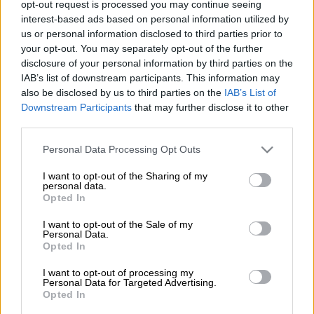
opt-out request is processed you may continue seeing
interest-based ads based on personal information utilized by
us or personal information disclosed to third parties prior to
Προσθέστε το ΕΘΝΟΣ στη Google
your opt-out. You may separately opt-out of the further
disclosure of your personal information by third parties on the
Την απόφαση να εξουσιοδοτηθούν ο
IAB’s list of downstream participants. This information may
also be disclosed by us to third parties on the
IAB’s List of
Βαγγέλης Μαρινάκης
και η
Κάτια
Downstream Participants
that may further disclose it to other
Κοξένογλου
, σε συνεργασία με την
ΕΠΟ
, για
third parties.
να μπορούν να προβούν σε ενέργειες ώστε
Please note that this website/app uses one or more Google
να καταργηθούν ή να τροποποιηθούν σαθρές
Personal Data Processing Opt Outs
services and may gather and store information including but
νομοθετικές διατάξεις, πήρε ομόφωνα η
not limited to your visit or usage behaviour. You may click to
I want to opt-out of the Sharing of my
Super League
σύμφωνα με ανακοίνωση που
personal data.
grant or deny consent to Google and its third-party tags to
Opted In
εξέδωσε.
use your data for below specified purposes in below Google
consent section.
I want to opt-out of the Sale of my
Η ανακοίνωση της Super League
Personal Data.
Opted In
Η ανακοίνωση της Super League αναφέρει:
I want to opt-out of processing my
«Ομόφωνα το Διοικητικό Συμβούλιο της
Personal Data for Targeted Advertising.
Opted In
Super League αποφάσισε σήμερα να