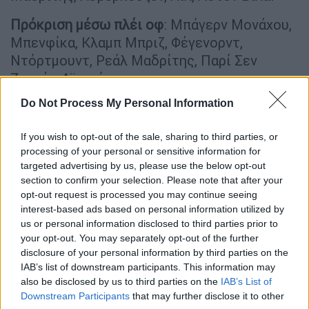
Πρόκριση μέσω πλέι οφ
: Μπάγερν Μονάχου,
Μπενφίκα, Κλαμπ Μπριζ, Φέγενορντ,
Ντόρτμουντ, Ρεάλ Μαδρίτης, Παρί Σεν
Ζερμέν, Αϊντχόφεν.
Do Not Process My Personal Information
Τα πιθανά ζευγαρώματα (4/5 & 11/12
Μαρτίου)
If you wish to opt-out of the sale, sharing to third parties, or
processing of your personal or sensitive information for
Λίβερπουλ ή Μπαρτσελόνα vs Παρί Σεν
targeted advertising by us, please use the below opt-out
Ζερμέν ή Μπενφίκα
section to confirm your selection. Please note that after your
Άρσεναλ ή Ίντερ vs Φέγενορντ ή
opt-out request is processed you may continue seeing
Αϊντχόφεν
interest-based ads based on personal information utilized by
Ατλέτικο Μαδρίτης ή Λεβερκούζεν vs
us or personal information disclosed to third parties prior to
your opt-out. You may separately opt-out of the further
Ρεάλ Μαδρίτης ή Μπάγερν Μονάχου
disclosure of your personal information by third parties on the
Λιλ ή Άστον Βίλα vs Ντόρτμουντ ή
IAB’s list of downstream participants. This information may
Μπριζ
also be disclosed by us to third parties on the
IAB’s List of
Downstream Participants
that may further disclose it to other
Στο Σαντιάγο Μπερναμπέου ο Κιλιάν Μπαπέ