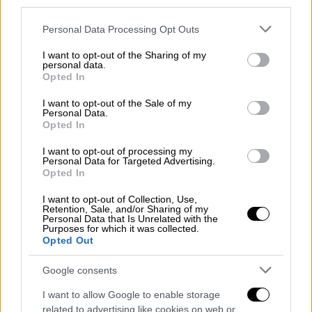
third parties.
έβαλε την υπογραφή του, όχι σε ένα, αλλά σε
Please note that this website/app uses one or more Google
Personal Data Processing Opt Outs
τρία... έργα τέχνης καθώς και τα τρία
services and may gather and store information including but
τέρματα που πέτυχε ήταν καταπληκτικά. Στο
not limited to your visit or usage behaviour. You may click to
I want to opt-out of the Sharing of my
personal data.
4' πέρασε την μπάλα με καταπληκτικό τρόπο
grant or deny consent to Google and its third-party tags to
Opted In
use your data for below specified purposes in below Google
πάνω απ' τον Έντερσον ανοίγοντας το σκορ,
consent section.
I want to opt-out of the Sale of my
στο 33' έκανε μια τρομερή ντρίμπλα εντός
Personal Data.
περιοχής προτού εκτελέσει για το 2-0 και
Opted In
στο 61' ελίχθηκε ωραία και με θαυμάσιο σουτ
I want to opt-out of processing my
απ' το ύψος της μεγάλης περιοχής
Personal Data for Targeted Advertising.
Opted In
διαμόρφωσε το 3-0. Η Σίτι, που σκόραρε στο
92' με τον Νίκο, ήταν για ακόμη ένα ματς
I want to opt-out of Collection, Use,
Retention, Sale, and/or Sharing of my
απογοητευτική φανερώνοντας ότι ο κύκλος
Personal Data that Is Unrelated with the
Purposes for which it was collected.
της ομάδας που σάρωνε τα προηγούμενα
Opted Out
χρόνια, μάλλον έχει κλείσει.
Google consents
Την ίδια ώρα, η Παρί Σεν Ζερμέν μετά το 0-3
I want to allow Google to enable storage
επί της Μπρεστ ήταν ακόμη πιο σαρωτική
related to advertising like cookies on web or