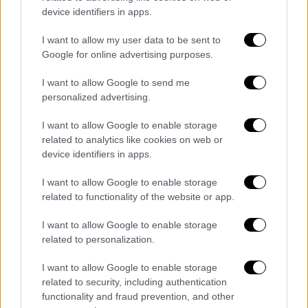
στο Παρίσι, όπου επικράτησε με το
device identifiers in apps.
εκκωφαντικό 7-0. Ο Μπαρκολά, ο
Κβαρατσκέλια, ο Βιτίνια, ο Ντουέ, ο Μέντες,
I want to allow my user data to be sent to
Google for online advertising purposes.
ο Ράμος και ο Μαϊουλού πέτυχαν τα επτά
γκολ των Παριζιάνων που προκρίθηκαν
I want to allow Google to send me
πανηγυρικά στον επόμενο γύρο.
personalized advertising.
Προηγουμένως, η Ντόρτμουντ έμεινε στο 0-
I want to allow Google to enable storage
related to analytics like cookies on web or
0 με τη Σπόρτινγκ Λισαβόνας αλλά
device identifiers in apps.
ουσιαστικά είχε εξασφαλίσει την πρόκριση
απ' το πρώτο ματς χάρη στην εκτός έδρας
I want to allow Google to enable storage
νίκη με 3-0.
related to functionality of the website or app.
Στο Αϊντχόφεν η αναμέτρηση της ομώνυμης
I want to allow Google to enable storage
related to personalization.
ομάδας με τη Γιουβέντους οδηγήθηκε στην
παράταση καθώς οι Ολλανδοί επικράτησαν
I want to allow Google to enable storage
με 2-1, όσο είχε κερδίσει ο ιταλικός
related to security, including authentication
σύλλογος στο ίδιο ματς. Στον έξτρα χρόνο, η
functionality and fraud prevention, and other