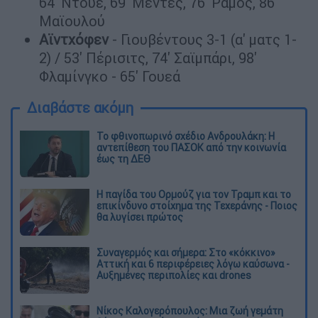
64' Ντουέ, 69' Μέντες, 76' Ράμος, 86'
Μαϊουλού
Αϊντχόφεν
- Γιουβέντους 3-1 (α' ματς 1-
2) / 53' Πέρισιτς, 74' Σαϊμπάρι, 98'
Φλαμίνγκο - 65' Γουεά
Διαβάστε ακόμη
Το φθινοπωρινό σχέδιο Ανδρουλάκη: Η
αντεπίθεση του ΠΑΣΟΚ από την κοινωνία
έως τη ΔΕΘ
Η παγίδα του Ορμούζ για τον Τραμπ και το
επικίνδυνο στοίχημα της Τεχεράνης - Ποιος
θα λυγίσει πρώτος
Συναγερμός και σήμερα: Στο «κόκκινο»
Αττική και 6 περιφέρειες λόγω καύσωνα -
Αυξημένες περιπολίες και drones
Νίκος Καλογερόπουλος: Μια ζωή γεμάτη