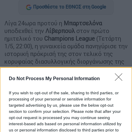
Προσθέστε το ΕΘΝΟΣ στη Google
Λίγα 24ωρα προτού η
Μπαρτσελόνα
υποδεχθεί την
Λίβερπουλ
στον πρώτο
ημιτελικό του
Champions League
(Τετάρτη
1/5, 22:00), η γυναικεία ομάδα πανηγύρισε την
ιστορική πρόκρισή της στον τελικό της
κορυφαίας διασυλλογικής διοργάνωσης της
Ευρώπης.
Do Not Process My Personal Information
Παρουσία 12.764 θεατών στο «Μίνι Εστάδι»,
προσέλευση – ρεκόρ σε εντός έδρας
If you wish to opt-out of the sale, sharing to third parties, or
αγώνων των «Μπλαουγκράνα», η ομάδα του
processing of your personal or sensitive information for
Γιουίς Κορτές νίκησε την Μπάγερν Μονάχου
targeted advertising by us, please use the below opt-out
με 1-0 (45’+2’ πέν. Μαριόνα) και, σε
section to confirm your selection. Please note that after your
opt-out request is processed you may continue seeing
συνδυασμό με τη νίκη της με το ίδιο σκορ
interest-based ads based on personal information utilized by
στην Γερμανία, πήρε την πρόκριση στον
us or personal information disclosed to third parties prior to