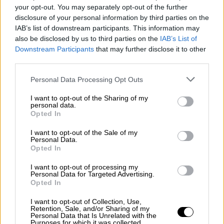
τελικό, για πρώτη φορά στην ιστορία της.
your opt-out. You may separately opt-out of the further
disclosure of your personal information by third parties on the
IAB’s list of downstream participants. This information may
also be disclosed by us to third parties on the
IAB’s List of
Downstream Participants
that may further disclose it to other
third parties.
Please note that this website/app uses one or more Google
Personal Data Processing Opt Outs
video
services and may gather and store information including but
not limited to your visit or usage behaviour. You may click to
I want to opt-out of the Sharing of my
personal data.
grant or deny consent to Google and its third-party tags to
Opted In
use your data for below specified purposes in below Google
consent section.
I want to opt-out of the Sale of my
Personal Data.
Opted In
Αντίπαλός της στον τελικό του «Groupama
Arena» της Βουδαπέστης (Σάββατο 18/5,
I want to opt-out of processing my
Personal Data for Targeted Advertising.
19:00) θα είναι η κάτοχος του τίτλου,
Opted In
γαλλική Λιόν, η οποία πήρε ισοπαλία 1-1 (34’
I want to opt-out of Collection, Use,
Γι – 17’ Λε Σομέρ) από την Τσέλσι στο
Retention, Sale, and/or Sharing of my
Personal Data that Is Unrelated with the
Λονδίνο, έχοντας νικήσει με 2-1 στον πρώτο
Purposes for which it was collected.