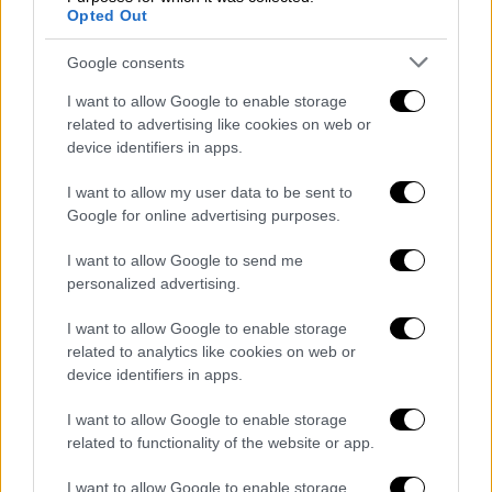
ημιτελικό.
Opted Out
Google consents
I want to allow Google to enable storage
related to advertising like cookies on web or
device identifiers in apps.
video
I want to allow my user data to be sent to
Google for online advertising purposes.
I want to allow Google to send me
personalized advertising.
I want to allow Google to enable storage
Στα χαρτιά, η Λιόν είναι το μεγάλο φαβορί,
related to analytics like cookies on web or
αφού αυτός είναι ο τέταρτος διαδοχικός
device identifiers in apps.
τελικός (!), νίκησε ΚΑΙ στους τρεις
I want to allow Google to enable storage
προηγούμενους, ενώ μετράει πέντε τίτλους
related to functionality of the website or app.
και εφτά τελικούς, σε μια διοργάνωση που
ξεκίνησε μόλις την σεζόν 2001-2002.
I want to allow Google to enable storage