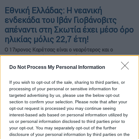
Εθνική Ελλάδας: Η νεανική
ενδεκάδα του Ιβάν Γιοβάνοβιτς
απέναντι στη Σκωτία έχει μέσο όρο
ηλικίας μόλις 22,7 έτη!
Ο 17χρονος Καρέτσας είναι ο νεαρότερος και ο
29χρονος Γιαννούλης ο... γηραιότερος
Do Not Process My Personal Information
🕛 χρόνος ανάγνωσης: 1 λεπτό ┋
If you wish to opt-out of the sale, sharing to third parties, or
processing of your personal or sensitive information for
targeted advertising by us, please use the below opt-out
section to confirm your selection. Please note that after your
opt-out request is processed you may continue seeing
interest-based ads based on personal information utilized by
us or personal information disclosed to third parties prior to
your opt-out. You may separately opt-out of the further
disclosure of your personal information by third parties on the