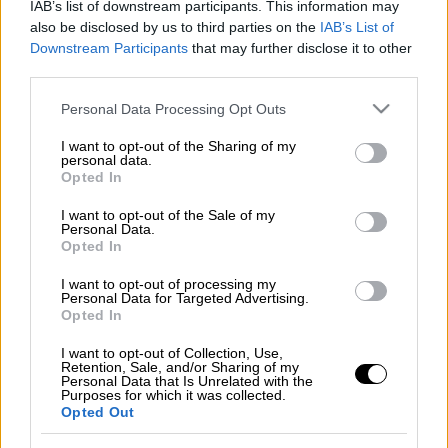
IAB’s list of downstream participants. This information may
also be disclosed by us to third parties on the
IAB’s List of
Downstream Participants
that may further disclose it to other
Intime
third parties.
Please note that this website/app uses one or more Google
Personal Data Processing Opt Outs
services and may gather and store information including but
Προσθέστε το ΕΘΝΟΣ στη Google
not limited to your visit or usage behaviour. You may click to
I want to opt-out of the Sharing of my
personal data.
grant or deny consent to Google and its third-party tags to
Opted In
Ο
Ιβάν Γιοβάνοβιτς
ρίχνει στη μάχη της
use your data for below specified purposes in below Google
consent section.
Εθνικής ομάδας
με τη
Σκωτία
τη νέα γενιά
I want to opt-out of the Sale of my
Personal Data.
του ελληνικού ποδοσφαίρου! Ο
Opted In
ομοσπονδιακός τεχνικός επέλεξε μία
I want to opt-out of processing my
ενδεκάδα με μέσο όρο ηλικίας 22,7 χρόνια! Ο
Personal Data for Targeted Advertising.
Opted In
Καρέτσας παίζει βασικός και είναι ο πιο
νέος στα 17 του χρόνια και ο Γιαννούλης
I want to opt-out of Collection, Use,
Retention, Sale, and/or Sharing of my
είναι ο... γηραιότερος σε ηλικία 29 ετών.
Personal Data that Is Unrelated with the
Purposes for which it was collected.
Αναλυτικά στην ενδεκάδα της Εθνικής
Opted Out
βρίσκονται οι Τζολάκης (22), Γιαννούλης (29),