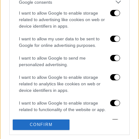
Google consents
Κουλιεράκης (21), Μαυροπάνος (27),
Βαγιαννίδης (23), Ζαφείρης (22), Μουζακίτης
I want to allow Google to enable storage
related to advertising like cookies on web or
(18), Καρέτσας (17), Τζόλης (23),
device identifiers in apps.
Κωνσταντέλιας (22) και Παυλίδης (26).
I want to allow my user data to be sent to
Διαβάστε ακόμη
Google for online advertising purposes.
O στρατηγός ήταν σχιζοφρενής, εμμονικός,
I want to allow Google to send me
πλησίαζε τα 75 όταν τον αντάμωσε η δόξα –
personalized advertising.
Εκείνος που άλλαξε την πορεία της
Ιστορίας!
I want to allow Google to enable storage
Ελισάβετ Κωνσταντινίδου στο ethnos.gr:
related to analytics like cookies on web or
«Κάθε πόλεμος είναι ένας εμφύλιος, όλοι
device identifiers in apps.
είμαστε αδέλφια»
I want to allow Google to enable storage
Στον εισαγγελέα ο ιδιοκτήτης του beach
related to functionality of the website or app.
bar για τον θάνατο του 4χρονου στην Πάρο -
Στο «μικροσκόπιο» ο ρόλος του
ναυαγοσώστη
I want to allow Google to enable storage
CONFIRM
related to personalization.
Τουρνάς: Πάνω από 400 πυρκαγιές σε 10
ημέρες - «Το 90% των πυρκαγιών οφείλεται