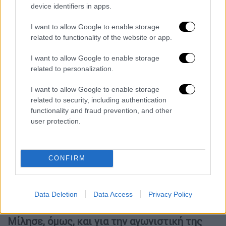
device identifiers in apps.
χαρούμενη με την προσωπική μου ζωή».
I want to allow Google to enable storage
Για το πώς σχολιάζεται η σχέση της, κυρίως
related to functionality of the website or app.
στην Ελλάδα, είπε: «
Στην αρχή υπήρχε
θόρυβος γι' αυτό, αλλά είμαστε μαζί πολύ
I want to allow Google to enable storage
related to personalization.
καιρό και ο κόσμος δεν το σχολιάζει πλέον.
Αλλά είναι εντάξει που δεν αρέσω σε
I want to allow Google to enable storage
κάποιους επειδή στηρίζουν άλλο κόμμα,
related to security, including authentication
παρότι δεν θα έπρεπε να είναι έτσι. Δεν με
functionality and fraud prevention, and other
user protection.
νοιάζει, για να είμαι ειλικρινής. Είμαι απλά
χαρούμενη που είμαι με αυτόν τον άνθρωπο,
με κάνει ευτυχισμένη και τον κάνω
CONFIRM
ευτυχισμένο».
«Καταλαβαίνω ότι είναι δύσκολο να
Data Deletion
Data Access
Privacy Policy
επιστρέψω στο Top 10»
Μίλησε, όμως, και για την αγωνιστική της