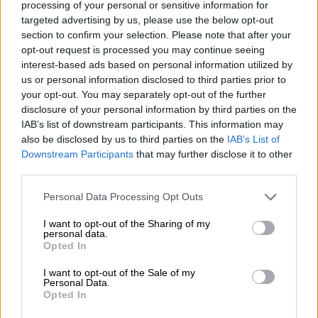
για πρώτη φορά στην ιστορία».
processing of your personal or sensitive information for
targeted advertising by us, please use the below opt-out
Και πρόσθεσε: «
Η πολιτική πρέπει να μείνει
section to confirm your selection. Please note that after your
opt-out request is processed you may continue seeing
εκτός αθλητισμού.
Δεν έχει σημασία τι
interest-based ads based on personal information utilized by
ψηφίζει ο κάθε αθλητής, διότι εκπροσωπούν
us or personal information disclosed to third parties prior to
τη χώρα. Ήταν δύσκολο και για όλους τους
your opt-out. You may separately opt-out of the further
ανθρώπους γύρω μου και για την οικογένειά
disclosure of your personal information by third parties on the
IAB’s list of downstream participants. This information may
μου. Ακόμα με πονάει πολύ, αλλά θα δούμε.
also be disclosed by us to third parties on the
IAB’s List of
Θα δούμε στο Λος Άντζελες, αλλά θα πρέπει
Downstream Participants
that may further disclose it to other
να παίξω πολύ καλά για να έχω ξανά την
third parties.
ευκαιρία να είμαι σημαιοφόρος, δεν θα είναι
Please note that this website/app uses one or more Google
Personal Data Processing Opt Outs
εύκολο».
services and may gather and store information including but
not limited to your visit or usage behaviour. You may click to
I want to opt-out of the Sharing of my
«Δεν βλέπω τον πατέρα του ως
personal data.
grant or deny consent to Google and its third-party tags to
Opted In
πρωθυπουργό»
use your data for below specified purposes in below Google
consent section.
I want to opt-out of the Sale of my
Ρωτήθηκε στη συνέχεια πώς είναι να
Personal Data.
Opted In
βρίσκεται μέσω του συντρόφου της, του