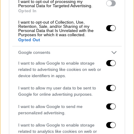
Κωνστανίνου
Μητσοτάκη
, σε έναν κόσμο νέο
I want to opt-out of processing my
Personal Data for Targeted Advertising.
για εκείνη: «Δεν έχουμε μεγάλη ανάμειξη.
Opted In
Προσπαθεί να με κρατάει έξω από αυτόν τον
I want to opt-out of Collection, Use,
κόσμο και αυτό είναι κάτι που εκτιμώ. Θέλω,
Retention, Sale, and/or Sharing of my
Personal Data that Is Unrelated with the
όμως, να ξέρω τι συμβαίνει στον κόσμο. Όχι
Purposes for which it was collected.
μόνο στην Ελλάδα, ως τενίστρια δεν θέλω να
Opted Out
περιορίζω τη γνώση μου. Με στηρίζει και η
Google consents
οικογένειά του, είναι εκπληκτικοί άνθρωποι.
Με αγαπούν τόσο πολύ και τους αγαπώ κι
I want to allow Google to enable storage
related to advertising like cookies on web or
εγώ. Τους βλέπω ως γονείς του, δεν βλέπω
device identifiers in apps.
τον πατέρα του ως πρωθυπουργό, τον
βλέπω ως πατέρα του. Και βλέπω πόσο
I want to allow my user data to be sent to
καλοί είναι με εμένα και πόσο ευγενικοί.
Google for online advertising purposes.
Αυτό είναι που κρατάω, τίποτα περισσότερο,
I want to allow Google to send me
τίποτα λιγότερο. Επίσης, είναι στο
personalized advertising.
(Georgetown University) Foreign Service
School, οπότε είναι ωραίο να έχεις κάποιον
I want to allow Google to enable storage
related to analytics like cookies on web or
εκτός τένις στη ζωή σου. Είμαι πολύ