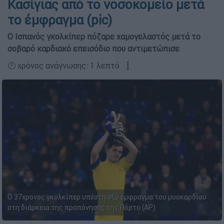
Κασίγιας από το νοσοκομείο μετά
το έμφραγμα (pic)
Ο Ισπανός γκολκίπερ πόζαρε χαμογελαστός μετά το
σοβαρό καρδιακό επεισόδιο που αντιμετώπισε
🕛 χρόνος ανάγνωσης: 1 λεπτό ┋
Ο 37χρονος γκολκίπερ υπέστη οξύ έμφραγμα του μυοκαρδίου
στη διάρκεια της προπόνησης της Πόρτο (AP)