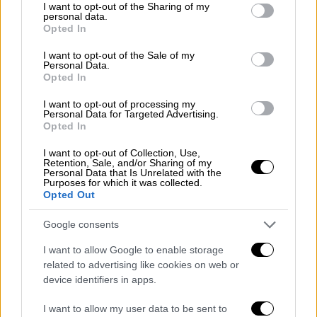
not limited to your visit or usage behaviour. You may click to
I want to opt-out of the Sharing of my
κρεβάτι του αλλά και χαμογελαστός.«Ολα
personal data.
grant or deny consent to Google and its third-party tags to
Opted In
υπό έλεγχο, τρομάξαμε πολύ αλλά δεν έχασα
use your data for below specified purposes in below Google
τις δυνάμεις μου. Σας ευχαριστώ πολύ
consent section.
I want to opt-out of the Sale of my
Personal Data.
όλους για τα μηνύματα και την αγάπη» ήταν
Opted In
το μήνυμα με το οποίο συνόδευσε την
I want to opt-out of processing my
φωτογραφία του.
Personal Data for Targeted Advertising.
Opted In
Στον «Αγιο Ικερ» απάντησαν άμεσα πολλοί
αστέρες της μπάλας όπως ο Ντέιβιντ
I want to opt-out of Collection, Use,
Retention, Sale, and/or Sharing of my
Μπέκαμ, ο Κακά, ο Ντιέγκο Κόστα αλλά και ο
Personal Data that Is Unrelated with the
Purposes for which it was collected.
άσος του ΠΑΟΚ Σέρτζιο Ολιβέιρα, οι οποίοι
Opted Out
του έστειλαν τις πιο θερμές ευχές τους.
Google consents
Δείτε το μήνυμα του Ικερ Κασίγιας
I want to allow Google to enable storage
related to advertising like cookies on web or
device identifiers in apps.
I want to allow my user data to be sent to