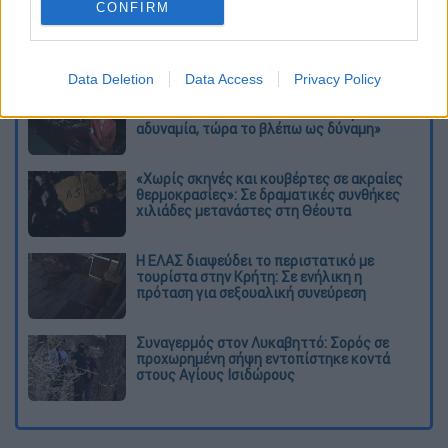
CONFIRM
Διαβάστε ακόμη
Data Deletion
Data Access
Privacy Policy
Kadebostany στο ethnos.gr: «Κάποτε
πίστευα ότι το να είσαι outsider ήταν
αδυναμία, τώρα το βλέπω ως δύναμη»
«Χωρίς σκηνές και κουβέρτες σε ακραίες
θερμοκρασίες»: Σε δραματικές συνθήκες
χιλιάδες μετανάστες στη Θέουτα
Η ΕΛΑΣ διαψεύδει το περιστατικό με
τουρίστα στην Κρήτη: Σε ενήλικη η
πρόταση για σεξουαλική συνεύρεση
Συναγερμός στον Λυκαβηττό: Σορός σε
προχωρημένη σήψη εντοπίστηκε κοντά
στους Αγίους Ισιδώρους