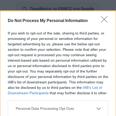
Προσθέστε το ΕΘΝΟΣ στη Google
Do Not Process My Personal Information
Σόκαρε η
είδηση του καρδιακού επεισοδίου
που είχε ο
Ικερ Κασίγιας
το πρωί της
If you wish to opt-out of the sale, sharing to third parties, or
Πρωτομαγιάς
κατά τη διάρκεια της
processing of your personal or sensitive information for
προπόνησης της
Πόρτο
. Ο
Ισπανός
targeted advertising by us, please use the below opt-out
γκολκίπερ
εισήχθη εσπευσμένα στο
section to confirm your selection. Please note that after your
opt-out request is processed you may continue seeing
νοσοκομείο με
οξύ έμφραγμα του
interest-based ads based on personal information utilized by
μυοκαρδίου
. Αργά το βράδυ της ίδιας
us or personal information disclosed to third parties prior to
ημέρας, κι αφού διέφυγε τον κίνδυνο, ο
your opt-out. You may separately opt-out of the further
37χρονος
τερματοφύλακας έστειλε το
disclosure of your personal information by third parties on the
IAB’s list of downstream participants. This information may
μήνυμά του θέλοντας να ευχαριστήσει για
also be disclosed by us to third parties on the
IAB’s List of
τις ευχές και την αγάπη που έλαβε τις
Downstream Participants
that may further disclose it to other
προηγούμενες δύσκολες ώρες.
third parties.
Ο άσος της Πόρτο πόσταρε μια φωτογραφία
Please note that this website/app uses one or more Google
Personal Data Processing Opt Outs
services and may gather and store information including but
από το νοσοκομείο, ξαπλωμένος στο