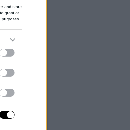
er and store
to grant or
ed purposes