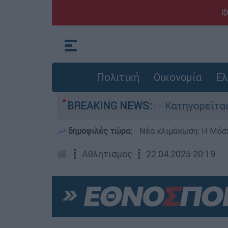
Φ
Πολιτική
Οικονομία
Ελ
θρωποκτονίες στην Ελλάδα - Κατηγορείται και γ
BREAKING NEWS:
δημοφιλές τώρα:
Νέα κλιμάκωση: Η Μόσχ
┋
Αθλητισμός
┋
22.04.2025 20:19