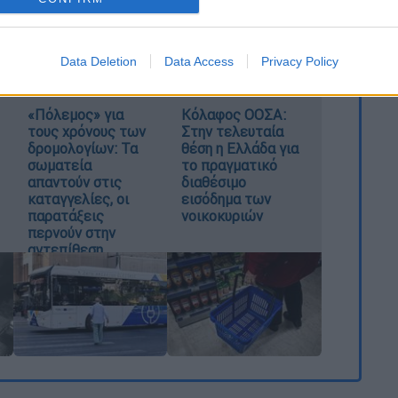
α της, που «έκανε όλους τους
ΑΕΚτζήδες
και
Data Deletion
Data Access
Privacy Policy
«Πόλεμος» για
Κόλαφος ΟΟΣΑ:
τους χρόνους των
Στην τελευταία
δρομολογίων: Τα
θέση η Ελλάδα για
σωματεία
το πραγματικό
απαντούν στις
διαθέσιμο
καταγγελίες, οι
εισόδημα των
παρατάξεις
νοικοκυριών
περνούν στην
αντεπίθεση