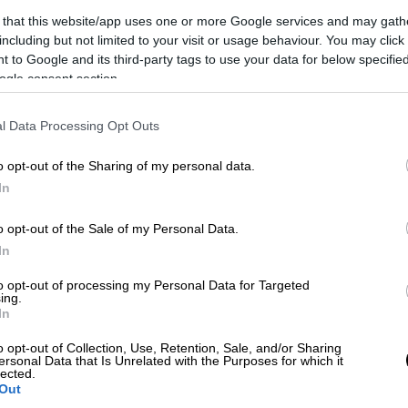
 that this website/app uses one or more Google services and may gath
including but not limited to your visit or usage behaviour. You may click 
 to Google and its third-party tags to use your data for below specifi
ogle consent section.
l Data Processing Opt Outs
o opt-out of the Sharing of my personal data.
In
o opt-out of the Sale of my Personal Data.
In
 το ΕΘΝΟΣ στη Google
to opt-out of processing my Personal Data for Targeted
ing.
ρα Γιανναδάκη
, ανέβηκε στο ψηλότερο
In
ρυσό μετάλλιο
στο Πανευρωπαϊκό
o opt-out of Collection, Use, Retention, Sale, and/or Sharing
οποίο πραγματοποιήθηκε στην
Σαμψούντα
ersonal Data that Is Unrelated with the Purposes for which it
lected.
Out