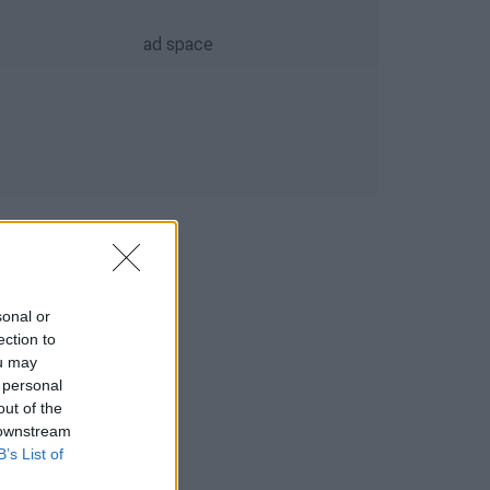
sonal or
ection to
ou may
 personal
out of the
 downstream
B’s List of