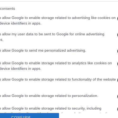
consents
o allow Google to enable storage related to advertising like cookies on
evice identifiers in apps.
ης εθνικής πόλο γυναικών – Η
o allow my user data to be sent to Google for online advertising
s.
to allow Google to send me personalized advertising.
και τρομερός Κέντρικ Ναν!
o allow Google to enable storage related to analytics like cookies on
evice identifiers in apps.
ιρετικές της εμφανίσεις και ανέβασε την
o allow Google to enable storage related to functionality of the website
 μια
ιστορική νίκη
ως η πρώτη Ελληνίδα που
παϊκή Διοργάνωση. Επιπλέον, η
Εθνική
μας
o allow Google to enable storage related to personalization.
το
ασημένιο μετάλλιο
στις
δυάδες
.
o allow Google to enable storage related to security, including
υμα,
συγχαίρει θερμά
την Αλεξάνδρα
cation functionality and fraud prevention, and other user protection.
CONFIRM