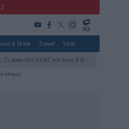
12
ood & Drink
Travel
Viral
παντά η ΕΛΑΣ για τους 8 βιασμούς τουριστριών 
κό έδαφος