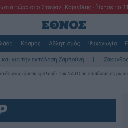
ωτιά τώρα στο Στεφάνι Κορινθίας - Ήχησε το 1
λάδα
Κόσμος
Αθλητισμός
Ψυχαγωγία
F
ια την εκτέλεση Ζαμπούνη
Ζάκυνθος: Τι α
α δείχνει «άμεση εμπλοκή» του ΝΑΤΟ σε επιθέσεις σε ρωσι