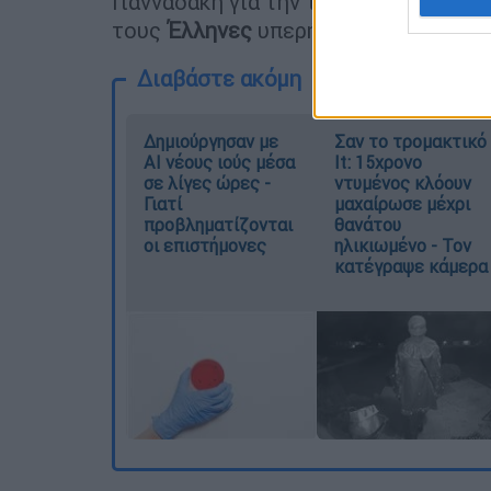
Γιανναδάκη για την τεράστια επιτυχί
τους
Έλληνες
υπερήφανους!»
Διαβάστε ακόμη
Δημιούργησαν με
Σαν το τρομακτικό
AI νέους ιούς μέσα
It: 15χρονο
σε λίγες ώρες -
ντυμένος κλόουν
Γιατί
μαχαίρωσε μέχρι
προβληματίζονται
θανάτου
οι επιστήμονες
ηλικιωμένο - Τον
κατέγραψε κάμερα