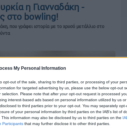
υρκία η Γιανναδάκη -
 στο bowling!
κη, που γράφει ιστορία με το χρυσό μετάλλιο στο
ύντα
ocess My Personal Information
to opt-out of the sale, sharing to third parties, or processing of your per
formation for targeted advertising by us, please use the below opt-out s
r selection. Please note that after your opt-out request is processed y
eing interest-based ads based on personal information utilized by us or
disclosed to third parties prior to your opt-out. You may separately opt-
losure of your personal information by third parties on the IAB’s list of
. This information may also be disclosed by us to third parties on the
IA
Participants
that may further disclose it to other third parties.