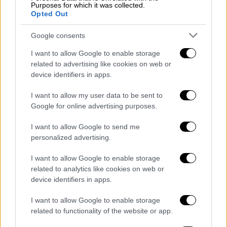
Χοσέ της Καλιφόρνια και το Silicon Valley
Purposes for which it was collected.
Opted Out
Classic τον Αύγουστο του 2018 που την
εκτίναξε και στην παγκόσμια κατάταξη.
Google consents
I want to allow Google to enable storage
Forehand 🚀
@mariasakkari
related to advertising like cookies on web or
#WTARabat
device identifiers in apps.
pic.twitter.com/61Q7nJMBQl
I want to allow my user data to be sent to
— wta (@WTA)
May 2, 2019
Google for online advertising purposes.
Στον άλλον ημιτελικό του Grand Prix De SAR
I want to allow Google to send me
personalized advertising.
La Princesse, η Αλίγια Τομιάνοβιτς θα
αντιμετωπισει την Τζοάνα Κόντα. Η
I want to allow Google to enable storage
Tομιάνοβιτς νίκησε την Ρεμπέκα Πέτερσον
related to analytics like cookies on web or
με 6-2, 6-4, ενώ η Kόντα απέκλεισε την Σου
device identifiers in apps.
Βέι Ισιέχ με 6-7 (1), 6-4, 6-4.
I want to allow Google to enable storage
related to functionality of the website or app.
.
@mariasakkari
slams the winner to