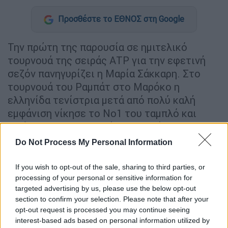
Προσθέστε το ΕΘΝΟΣ στη Google
Την πρώτη της παρουσία σε ημιτελικό
τουρνουά της σειράς ΑΤP για την εφετινή
σεζόν πανηγυρίζει η Μαρία Σάκκαρη. Στο
τουρνουά του Ραμπάτ στο Μαρόκο η
ελληνίδα τενίστρια μετά από πολύ καλή
εμφάνιση νίκησε το Νο1 του ταμπλό και
νικήτρια του περσινού τουρνουά την
Βελγίδα Ελίσε Μέρτενς με
6-4, 7-6 (2)
και
Do Not Process My Personal Information
προκρίθηκε στα ημιτελικά.
If you wish to opt-out of the sale, sharing to third parties, or
Στην προσπάθεια της να μπει στον τελικό η
processing of your personal or sensitive information for
Σάκκαρη θα αντιμετωπίσει ακόμα μια πολύ
targeted advertising by us, please use the below opt-out
δυνατή Βελγίδα τενίστρια, την Αλισον Βαν
section to confirm your selection. Please note that after your
opt-out request is processed you may continue seeing
Ουίβαντσικ που νωρίτερα νίκησε την
interest-based ads based on personal information utilized by
Γιασαλίν Μποναβεντούρε 5-7, 6-1, 6-2.