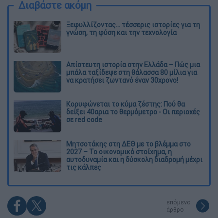
Διαβάστε ακόμη
Ξεφυλλίζοντας... τέσσερις ιστορίες για τη
γνώση, τη φύση και την τεχνολογία
Απίστευτη ιστορία στην Ελλάδα – Πώς μια
μπάλα ταξίδεψε στη θάλασσα 80 μίλια για
να κρατήσει ζωντανό έναν 30χρονο!
Κορυφώνεται το κύμα ζέστης: Πού θα
δείξει 40αρια το θερμόμετρο - Οι περιοχές
σε red code
Μητσοτάκης στη ΔΕΘ με το βλέμμα στο
2027 – Το οικονομικό στοίχημα, η
αυτοδυναμία και η δύσκολη διαδρομή μέχρι
τις κάλπες
επόμενο
άρθρο