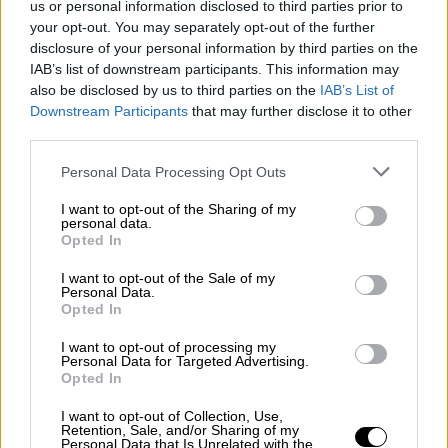
us or personal information disclosed to third parties prior to
your opt-out. You may separately opt-out of the further
.
@mariasakkari
gets a little help from
disclosure of your personal information by third parties on the
Lady Luck to take the opening set
IAB’s list of downstream participants. This information may
also be disclosed by us to third parties on the
IAB’s List of
over Mertens, 6-4
#WTARabat
Downstream Participants
that may further disclose it to other
pic.twitter.com/FS26KHkPQv
third parties.
— wta (@WTA)
May 2, 2019
Please note that this website/app uses one or more Google
Personal Data Processing Opt Outs
services and may gather and store information including but
Eίναι η τρίτη νίκη της Σάκκαρη σε έξι
not limited to your visit or usage behaviour. You may click to
I want to opt-out of the Sharing of my
personal data.
grant or deny consent to Google and its third-party tags to
αναμετρήσεις με τη Μέρτενς. Η 23χρονη
Opted In
use your data for below specified purposes in below Google
Ελληνίδα προκρίθηκε στον πρώτο της
consent section.
I want to opt-out of the Sale of my
ημιτελικό από τον Σεπτέμβριο του 2018
Personal Data.
Opted In
όταν έφτασε στους «4» στη Σεούλ της
Νότιας Κορέας.
I want to opt-out of processing my
Personal Data for Targeted Advertising.
Αύριο θα διεκδικήσει την πρώτη της είσοδο
Opted In
σε χωμάτινο τελικό και δεύτερο τελικό
I want to opt-out of Collection, Use,
συνολικά στην καριέρα της, μετά από το Σαν
Retention, Sale, and/or Sharing of my
Personal Data that Is Unrelated with the