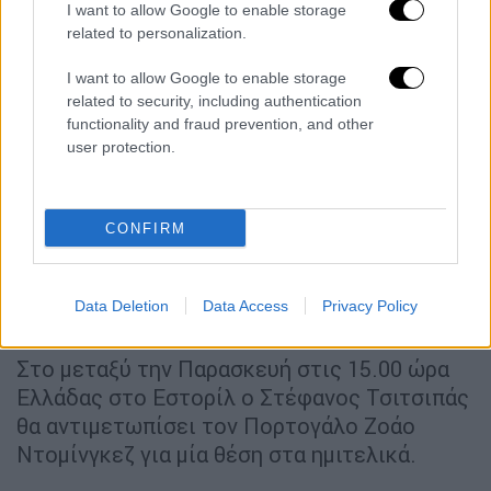
take a 6-5 lead 💪
#WTARabat
I want to allow Google to enable storage
pic.twitter.com/8wnRlEs8t3
related to personalization.
— wta (@WTA)
May 2, 2019
I want to allow Google to enable storage
related to security, including authentication
functionality and fraud prevention, and other
.
@mariasakkari
upsets Mertens, 6-4,
user protection.
7-6(2)!
She completes the
#WTARabat
CONFIRM
semifinal lineup 👍
pic.twitter.com/ve5kC6sbYd
Data Deletion
Data Access
Privacy Policy
— wta (@WTA)
May 2, 2019
Στο μεταξύ την Παρασκευή στις 15.00 ώρα
Ελλάδας στο Εστορίλ ο Στέφανος Τσιτσιπάς
θα αντιμετωπίσει τον Πορτογάλο Ζοάο
Ντομίνγκεζ για μία θέση στα ημιτελικά.