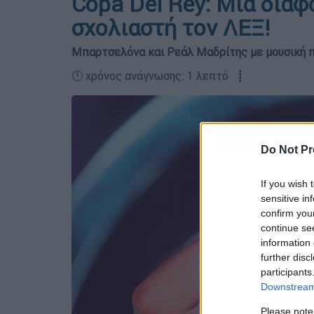
Copa Del Rey: Μία δια
σχολιαστή τον ΛΕΞ!
Μπαρτσελόνα και Ρεάλ Μαδρίτης με μουσική π
🕛 χρόνος ανάγνωσης: 1 λεπτό ┋
Do Not Pr
If you wish 
sensitive in
confirm you
continue se
information 
further disc
participants
Downstream 
Please note