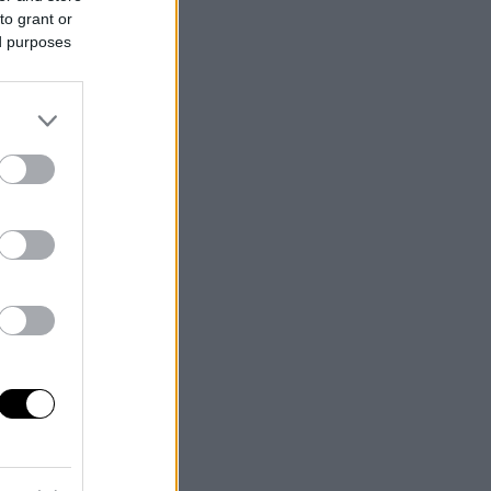
to grant or
ed purposes