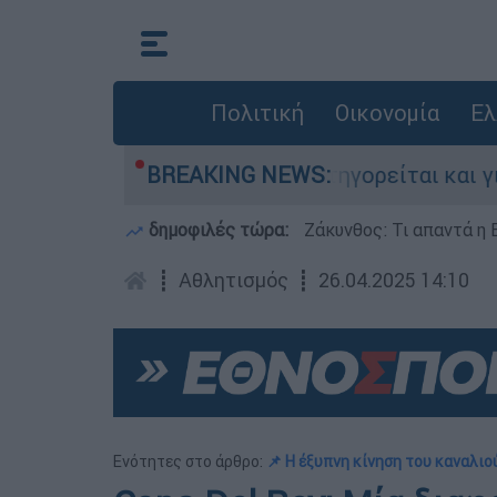
Πολιτική
Οικονομία
Ελ
τονίες στην Ελλάδα - Κατηγορείται και για την
BREAKING NEWS:
δημοφιλές τώρα:
Ζάκυνθος: Τι απαντά η 
┋
Αθλητισμός
┋
26.04.2025 14:10
Ενότητες στο άρθρο:
📌 Η έξυπνη κίνηση του καναλιο