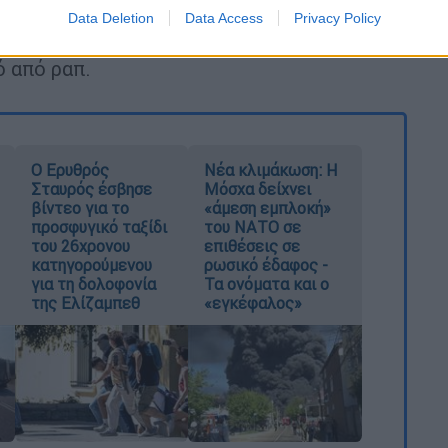
κηνή με τον χώρο του ποδοσφαίρου
.
Data Deletion
Data Access
Privacy Policy
l Rey υπόσχεται να είναι μία βραδιά γεμάτη
ό από ραπ.
Ο Ερυθρός
Νέα κλιμάκωση: Η
Σταυρός έσβησε
Μόσχα δείχνει
βίντεο για το
«άμεση εμπλοκή»
προσφυγικό ταξίδι
του ΝΑΤΟ σε
του 26χρονου
επιθέσεις σε
κατηγορούμενου
ρωσικό έδαφος -
για τη δολοφονία
Τα ονόματα και ο
της Ελίζαμπεθ
«εγκέφαλος»