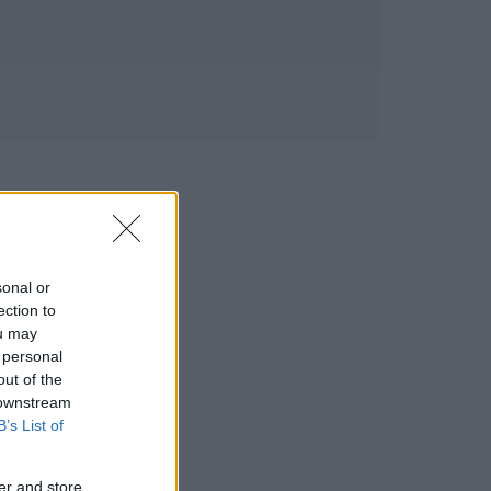
sonal or
ection to
ou may
 personal
out of the
 downstream
B’s List of
er and store