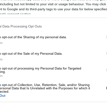
including but not limited to your visit or usage behaviour. You may click 
 to Google and its third-party tags to use your data for below specifi
ogle consent section.
l Data Processing Opt Outs
o opt-out of the Sharing of my personal data.
In
o opt-out of the Sale of my Personal Data.
 το ΕΘΝΟΣ στη Google
In
to opt-out of processing my Personal Data for Targeted
ς τελικός του
Copa del Rey
μεταξύ της
ing.
 θα μεταδοθεί ζωντανά από το
In
ιαδικτυακά μέσω του YouTube.
o opt-out of Collection, Use, Retention, Sale, and/or Sharing
ersonal Data that Is Unrelated with the Purposes for which it
lected.
Out