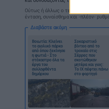
και συνδυάζοντας την ραπ μουσική σ
Ούτως ή άλλως ο τελικός του Copa de
ένταση, συναίσθημα και -πλέον- ρυθμ
Διαβάστε ακόμη
Βοιωτία: Κλείνει
Σοκαριστικό
το αιολικό πάρκο
βίντεο από το
από όπου ξεκίνησε
τροχαίο στις
η φωτιά - Στο
Σέρρες που
στόχαστρο όλα τα
σκοτώθηκαν
έργα του
μητέρα και γιος:
συλληφθέντα
Το ΙΧ πέφτει πάνω
δημάρχου
στο φορτηγό