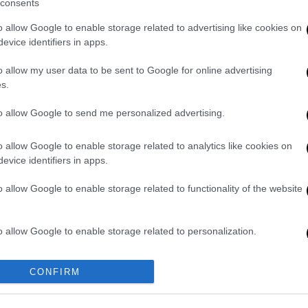
consents
τα σενάρια: «Δεν σκεφτήκαμε ποτέ να
o allow Google to enable storage related to advertising like cookies on
Copa del Rey»
evice identifiers in apps.
o allow my user data to be sent to Google for online advertising
s.
ιού
to allow Google to send me personalized advertising.
α πρωτότυπη κίνηση για την μετάδοση του
o allow Google to enable storage related to analytics like cookies on
ολιασμό με τον δημοφιλή Έλληνα ράπερ
evice identifiers in apps.
o allow Google to enable storage related to functionality of the website
λόγο και την έντονη σκηνική - κριτική του
«
φρέσκια πνοή
» στον αθλητικό σχολιασμό,
o allow Google to enable storage related to personalization.
στην περιγραφή του αγώνα.
o allow Google to enable storage related to security, including
γραμμίζει τη διάθεση του Action24 να
CONFIRM
cation functionality and fraud prevention, and other user protection.
ρόγραμμα,
προσελκύοντας νεότερα κοινά