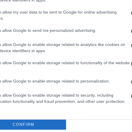
ίες
ότι ο οδηγός ενδέχεται να
είχε
ι τέτοιο δεν έχει ακόμα επίσημα
o allow my user data to be sent to Google for online advertising
s.
to allow Google to send me personalized advertising.
 του επί τόπου
, ενώ
πέντε ακόμη άτομα
μένα στο νοσοκομείο
, με τουλάχιστον
δύο
o allow Google to enable storage related to analytics like cookies on
η κατάσταση
.
evice identifiers in apps.
τη
Μονακό
και τη
γαλλική μπασκετική
o allow Google to enable storage related to functionality of the website
ανακοίνωση από την ομάδα και τις αρμόδιες
ργανισμοί έχουν ήδη εκφράσει τη θλίψη και
o allow Google to enable storage related to personalization.
νωνικών δικτύων.
ια το τραγικό συμβάν
o allow Google to enable storage related to security, including
cation functionality and fraud prevention, and other user protection.
r de confirmer le tragique accident
n équipe de Nationale 3 revenait d’une
edi. Un joueur a perdu la vie et cinq
CONFIRM