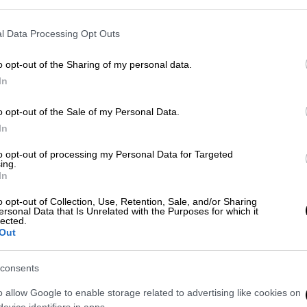
 προς
τη Νίκαια
, γύρω στις
03:00 τα
l Data Processing Opt Outs
o opt-out of the Sharing of my personal data.
In
 στα «σαλόνια» του ελληνικού
o opt-out of the Sale of my Personal Data.
In
to opt-out of processing my Personal Data for Targeted
ing.
In
ύργου στην Bundesliga μετά από 7
o opt-out of Collection, Use, Retention, Sale, and/or Sharing
ούς τραυματισμούς
ersonal Data that Is Unrelated with the Purposes for which it
lected.
Out
consents
 όχημα βγήκε από την πορεία του και
ουν διευκρινιστεί οι ακριβείς αιτίες.
o allow Google to enable storage related to advertising like cookies on
evice identifiers in apps.