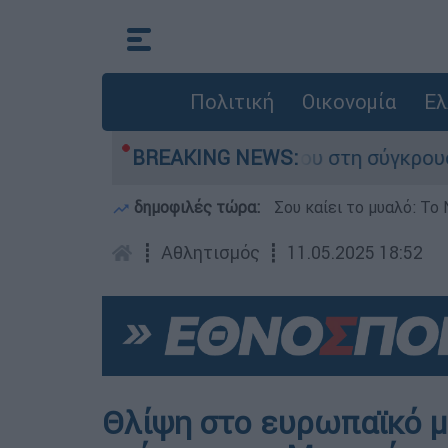
Πολιτική
Οικονομία
Ελ
ίγο που έχασε τη ζωή του στη σύγκρουση ελικο
BREAKING NEWS:
δημοφιλές τώρα:
Σου καίει το μυαλό: Το 
┋
Αθλητισμός
┋
11.05.2025 18:52
Θλίψη στο ευρωπαϊκό 