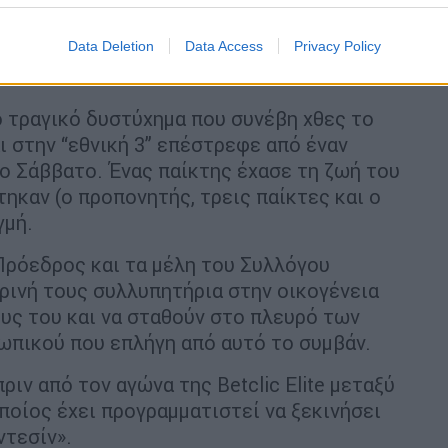
ntraîneur, trois joueurs, et le…
Data Deletion
Data Access
Privacy Policy
Monaco_Basket)
May 11, 2025
 τραγικό δυστύχημα που συνέβη χθες το
ι στην “εθνική 3” επέστρεφε από έναν
ο Σάββατο. Ένας παίκτης έχασε τη ζωή του
ηκαν (ο προπονητής, τρεις παίκτες και ο
γμή.
 Πρόεδρος και τα μέλη του Συλλόγου
κρινή τους συλλυπητήρια στην οικογένεια
υς του και να σταθούν στο πλευρό των
ωπικού που επλήγη από αυτό το συμβάν.
ριν από τον αγώνα της Betclic Elite μεταξύ
ποίος έχει προγραμματιστεί να ξεκινήσει
ντεσίν».