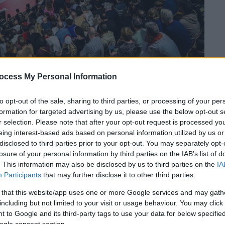
ocess My Personal Information
to opt-out of the sale, sharing to third parties, or processing of your per
formation for targeted advertising by us, please use the below opt-out s
 το ΕΘΝΟΣ στη Google
r selection. Please note that after your opt-out request is processed y
eing interest-based ads based on personal information utilized by us or
 γαλλικό και ευρωπαϊκό
μπάσκετ
οι
disclosed to third parties prior to your opt-out. You may separately opt-
losure of your personal information by third parties on the IAB’s list of
 ενός 17χρονου αθλητή της ομάδας της
. This information may also be disclosed by us to third parties on the
IA
χαίο δυστύχημα
τα ξημερώματα της
Participants
that may further disclose it to other third parties.
 that this website/app uses one or more Google services and may gath
ς, το
μικρό
λεωφορείο
της ομάδας, που
including but not limited to your visit or usage behaviour. You may click 
 to Google and its third-party tags to use your data for below specifi
α εκτός έδρας
,
ανετράπη στον
ogle consent section.