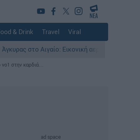
ood & Drink
Travel
Viral
ο Αιγαίο: Εικονική αερομαχία ανάμεσα σε ελλην
 νο1 στην καρδιά...