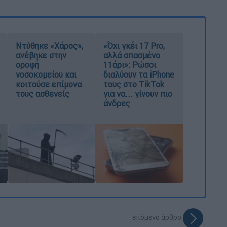
Ντύθηκε «Χάρος»,
«Όχι γκέι 17 Pro,
ανέβηκε στην
αλλά σπασμένο
οροφή
11άρι»: Ρώσοι
νοσοκομείου και
διαλύουν τα iPhone
κοιτούσε επίμονα
τους στο TikTok
τους ασθενείς
για να... γίνουν πιο
άνδρες
επόμενο άρθρο