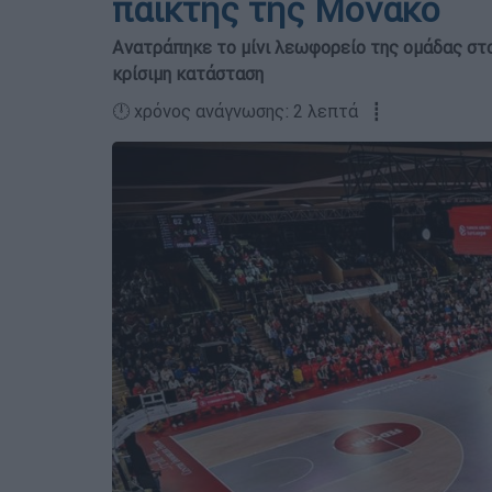
παίκτης της Μονακό
Ανατράπηκε το μίνι λεωφορείο της ομάδας στ
κρίσιμη κατάσταση
🕛 χρόνος ανάγνωσης: 2 λεπτά ┋