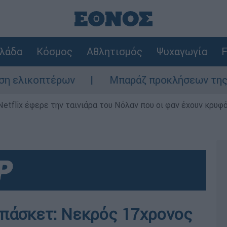
λάδα
Κόσμος
Αθλητισμός
Ψυχαγωγία
F
πτέρων
Μπαράζ προκλήσεων της Άγκυρας στ
Netflix έφερε την ταινιάρα του Νόλαν που οι φαν έχουν κρυφό
μπάσκετ: Νεκρός 17χρονος