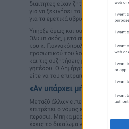
web or d
διαιτητές είχαν ζητησει να βγει από
για να ξεκινήσει το ματς. Βγήκε εκτό
I want t
για τα εμετικά υβριστικά συνθήματα 
purpose
Υπήρξε όμως και συνέχεια καθώς σύ
I want 
Ολυμπιακός, μετά από εισαγγελική α
του κ. Γιαννακόπουλου! Ο ισχυρός ά
I want t
web or d
προσωπικού του λογαριασμού στο In
και τις συζητήσεις με τους αστυνομ
I want t
γηπέδου. Ο Δημήτρης Γιαννακόπουλος
or app.
είτε να του επιτραπεί να επιστρέψει
I want t
«Αν υπάρχει μήνυση, να με
I want t
Μεταξύ άλλων είπε: «Με έχουν βγάλει
authenti
επιτρέπει ο νόμος είναι να με συλλά
περάσω. Μπήκα μέσα και μου έβριζαν
έχεις το δικαίωμα να με ακουμπάς, ή