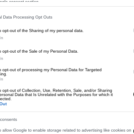
ogle consent section.
 κ. Γιαννακόπουλος εξοργίστηκε και έσπευσε
 προκειμένου να ζητήσει να καταγραφούν τα
l Data Processing Opt Outs
o opt-out of the Sharing of my personal data.
τέδωσε η ΕΡΤ, ο μεγαλομέτοχος της ΚΑΕ
In
 τους οπαδούς του Ολυμπιακού. Για το λόγο
τηλεόραση, οι διαιτητές ζήτησαν την
o opt-out of the Sale of my Personal Data.
διος λίγο μετά αποχώρησε απ' τον
In
to opt-out of processing my Personal Data for Targeted
ing.
ατα»
In
σαν ότι η αντίδρασή του προήλθε από τα
o opt-out of Collection, Use, Retention, Sale, and/or Sharing
ersonal Data that Is Unrelated with the Purposes for which it
ως δεν υπήρξε αποβολή του. «Τα εμετικά
lected.
Out
υ Ολυμπιακού κατά της κόρης του, Δημήτρη
έκαναν έξαλλο. Ζήτησε να καταγράφουν από
consents
την αποβολή του» ήταν η σχετική
κος Γιαννακόπουλος δεν έχει αποβληθεί! Οι
o allow Google to enable storage related to advertising like cookies on