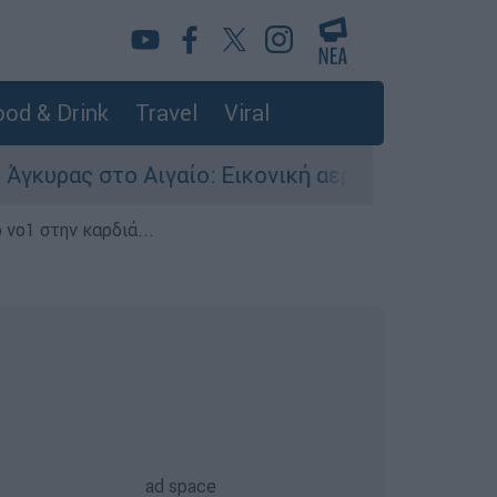
od & Drink
Travel
Viral
ο Αιγαίο: Εικονική αερομαχία ανάμεσα σε ελλην
 νο1 στην καρδιά...