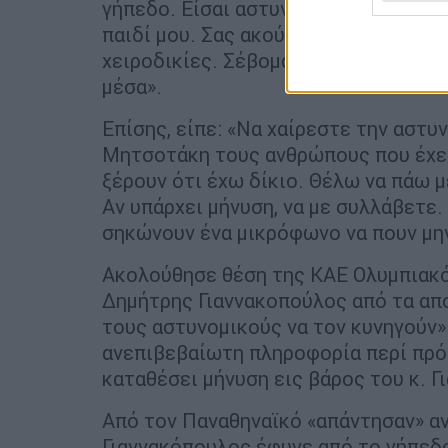
γήπεδο. Είσαι αστυνομικός. Άφησέ με
παιδί μου. Σας ακούω 45 λεπτά να μα
χειροδικίες. Σέβομαι την αστυνομία
μέσα».
Επίσης, είπε: «Να χαίρεστε την αστυν
Μητσοτάκη τους ανθρώπους που έχετε
ξέρουν ότι έχω δίκιο. Θέλω να πάω μ
Αν υπάρχει μήνυση, να με συλλάβετε
σηκώνουν ένα μικρόφωνο να πουν μην
Ακολούθησε θέση της ΚΑΕ Ολυμπιακό
Δημήτρης Γιαννακοπούλος από τα απο
τους αστυνομικούς να τον κυνηγούν»
ανεπιβεβαίωτη πληροφορία περί πρό
καταθέσει μήνυση εις βάρος του κ. Γ
Από τον Παναθηναϊκό «απάντησαν» αν
Γιαννακόπουλος έφυγε από το γήπεδο