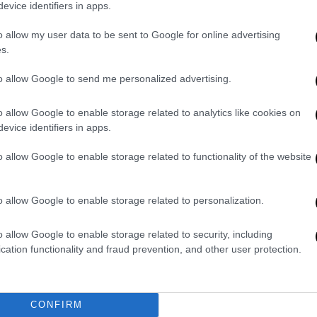
evice identifiers in apps.
 το παρκέ την ώρα που υπήρχε η ένταση μέσα
ς γηπέδου για να μιλήσει με την εισαγγελέα
o allow my user data to be sent to Google for online advertising
κατά της κόρης του».
s.
μφωνα με την ενημέρωση απ' την ΚΑΕ
to allow Google to send me personalized advertising.
πόφαση κινήθηκε η διαδικασία σύλληψης
ντρας της «πράσινης» ΚΑΕ μέσω του
o allow Google to enable storage related to analytics like cookies on
evice identifiers in apps.
stagram μετέδωσε το κλίμα που επικρατεί
ικούς, που τον κρατούσαν εκτός του
o allow Google to enable storage related to functionality of the website
 ζητούσε επίμονα είτε τη σύλληψή του,
 στο γήπεδο.
o allow Google to enable storage related to personalization.
 συλλάβουν»
o allow Google to enable storage related to security, including
 με το ζόρι έξω, το μόνο πράγμα που
cation functionality and fraud prevention, and other user protection.
βουν και με χτυπάνε. Δεν με αφήνουν να
 την κόρη μου και με έβγαλαν έξω. Δεν
 συνέλαβέ με ή άφησέ με να μπω στο
CONFIRM