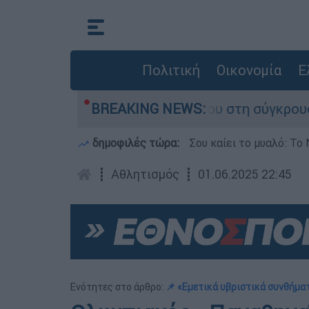
Πολιτική
Οικονομία
Ε
ίγο που έχασε τη ζωή του στη σύγκρουση ελικο
BREAKING NEWS:
δημοφιλές τώρα:
Σου καίει το μυαλό: Το 
┋
Αθλητισμός
┋
01.06.2025 22:45
Ενότητες στο άρθρο:
📌 «Εμετικά υβριστικά συνθήμα