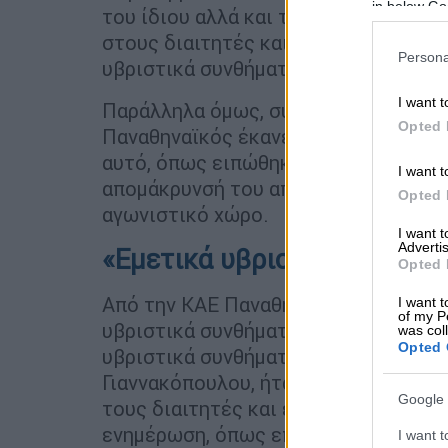
in below Go
του ίδιου αλλά και της κόρης του. Ο
στους διαιτητές και στη γραμματεία
Persona
υβριστικά συνθήματα.
I want t
Παράλληλα όμως, σύμφωνα με όσα με
Opted 
Παναθηναϊκός έκανε χειρονομία προς
αυτό, όπως ειπώθηκε απ' τη Δημόσια 
I want t
απομάκρυνσή του από το γήπεδο. Ο ί
Opted 
αγωνιστικό χώρο.
I want 
Advertis
«Εμετικά υβριστικά συνθήμ
Opted 
Από την ΚΑΕ Παναθηναϊκός διευκρίνι
I want t
of my P
υβριστικά συνθήματα, ενώ τόνισαν π
was col
Opted 
υβριστικά συνθήματα των οπαδών το
Γιαννακόπουλου, ήταν αυτά που τον 
Google 
τους διαιτητές και εκείνοι ζήτησαν 
ενημέρωση, όπως επίσης και ότι: «Ο 
I want t