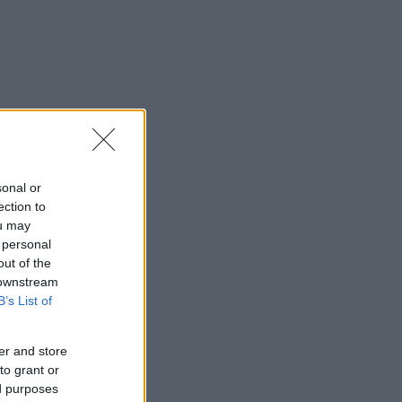
sonal or
ection to
ou may
 personal
out of the
 downstream
B’s List of
er and store
to grant or
ed purposes