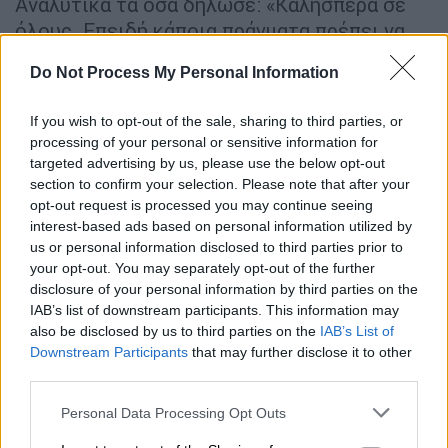
Αναλυτικά τα όσα δήλωσε: «Καλησπέρα σε
όλους. Επειδή κάποια πράγματα πρέπει να
μπαίνουν στη σωστή τους διάσταση. Εδώ και
Do Not Process My Personal Information
επτά χρόνια κάνω μια τεράστια προσπάθεια
θέλοντας να φέρων τους κυρίους
If you wish to opt-out of the sale, sharing to third parties, or
Αγγελόπουλους στη σωστή ηθική. Τους
processing of your personal or sensitive information for
στέλνω καλάθια στις γιορτές τους, όταν
targeted advertising by us, please use the below opt-out
γεννιούνται τα παιδιά τους, έχω ζητήσει να
section to confirm your selection. Please note that after your
opt-out request is processed you may continue seeing
κάνουμε παιχνίδια για φιλανθρωπικούς
interest-based ads based on personal information utilized by
σκοπούς. Είναι σε όλα ανάποδοι. Με βρίζουν
us or personal information disclosed to third parties prior to
κάθε φορά που πηγαίνω στο ΣΕΦ. Με
your opt-out. You may separately opt-out of the further
βρίζανε στο Άμπου Ντάμπι, με το γιό μου
disclosure of your personal information by third parties on the
IAB’s list of downstream participants. This information may
δίπλα. Δεν προκάλεσα ποτέ. Στο ΣΕΦ, με
also be disclosed by us to third parties on the
IAB’s List of
έβριζαν πριν βγω στο παρκέ και έβριζαν τη
Downstream Participants
that may further disclose it to other
κόρη μου με αυτά τα χυδαία συνθήματα που
third parties.
ακούσατε. Αποφάσισα όπως έχω κάθε
Please note that this website/app uses one or more Google
Personal Data Processing Opt Outs
δικαίωμα, να πάω να δω την ομάδα μου στο
services and may gather and store information including but
ΣΕΦ».