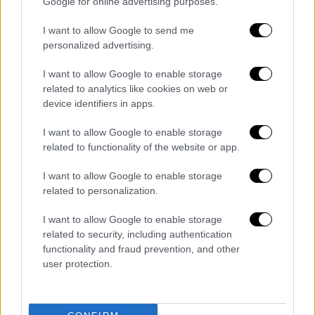
Google for online advertising purposes.
έχω απόλυτη εμπιστοσύνη στο έργο σας. Ενα
πράγμα όμως τους είπα, υπάρχουν
I want to allow Google to send me
κανονισμοί τους οποίους πρέπει να
personalized advertising.
τηρήσετε. Όταν βρίζονται φυσικά πρόσωπα,
I want to allow Google to enable storage
την πέμπτη φορά πρέπει να διακοπεί ο
related to analytics like cookies on web or
αγώνας και να στεφθεί πρωταθλητής ο
device identifiers in apps.
Παναθηναϊκός».
I want to allow Google to enable storage
«Δεν έγινε ποτέ αυτό. Στο πρώτο εμετικό
related to functionality of the website or app.
σύνθημα που άκουσα για την κόρη μου,
I want to allow Google to enable storage
έσφαλα και έκανε μια άσεμνη χειρονομία για
related to personalization.
την οποία με απέβαλαν οι διαιτητές. Ξέρω
πως υπήρξαν έντεκα συνθήματα. Πήγα την
I want to allow Google to enable storage
πρώτη φορά να τους το πω, το κατέγραψαν.
related to security, including authentication
functionality and fraud prevention, and other
Πήγα τη δεύτερη, το κατέγραψαν. Την τρίτη
user protection.
απέφυγαν να το καταγράψουν, δεν μου
μίλησαν και πήγαν απέναντι στους κ.
Αγγελόπουλους για να μιλήσουν.