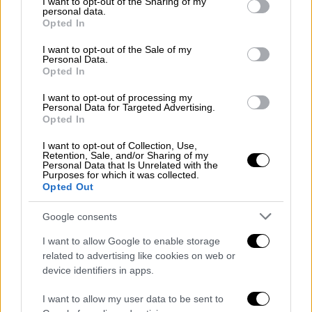
not limited to your visit or usage behaviour. You may click to
I want to opt-out of the Sharing of my
personal data.
grant or deny consent to Google and its third-party tags to
Opted In
Συμπλήρωσε δε: «Όσο ήμουν στα
use your data for below specified purposes in below Google
αποδυτήρια, πριν καν βγω έξω, άκουγα
consent section.
I want to opt-out of the Sale of my
Personal Data.
εμετικά συνθήματα για την κόρη μου. Βγαίνω
Opted In
στο παρκέ, δεν κοίταξα και δεν προκάλεσα
I want to opt-out of processing my
κανέναν. Κάθισα στη θέση μου για να
Personal Data for Targeted Advertising.
παρακολουθήσω την προσπάθεια της ομάδας
Opted In
μου. Παρένθεση, κάποια στιγμή πρέπει η
I want to opt-out of Collection, Use,
πολιτεία να κοιτάξει και τη διαιτησία. Διότι
Retention, Sale, and/or Sharing of my
Personal Data that Is Unrelated with the
ξεφύγαμε με αυτά που έγιναν και δεν έχουμε
Purposes for which it was collected.
Opted Out
μιλήσει για τα αίσχη που έγιναν. Έχουμε
κάνει μια σύσκεψη με τους διαιτητές
Google consents
νωρίτερα και τους είπα: "Το μπάσκετ είναι
I want to allow Google to enable storage
δύσκολο άθλημα, η μπάλα είναι στρογγυλή,
related to advertising like cookies on web or
μπαίνει βγαίνει. Εγώ θα το δω πάντα με τα
device identifiers in apps.
πράσινα γυαλιά μου, οι άνθρωποι του
Ολυμπιακού με τα κόκκινα γυαλιά τους. Εγώ
I want to allow my user data to be sent to