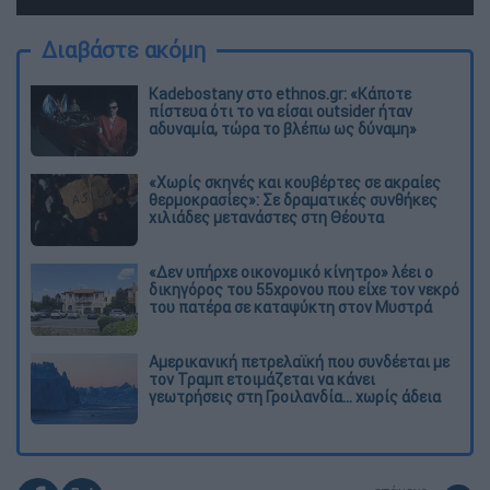
Διαβάστε ακόμη
Kadebostany στο ethnos.gr: «Κάποτε
πίστευα ότι το να είσαι outsider ήταν
αδυναμία, τώρα το βλέπω ως δύναμη»
«Χωρίς σκηνές και κουβέρτες σε ακραίες
θερμοκρασίες»: Σε δραματικές συνθήκες
χιλιάδες μετανάστες στη Θέουτα
«Δεν υπήρχε οικονομικό κίνητρο» λέει ο
δικηγόρος του 55χρονου που είχε τον νεκρό
του πατέρα σε καταψύκτη στον Μυστρά
Αμερικανική πετρελαϊκή που συνδέεται με
τον Τραμπ ετοιμάζεται να κάνει
γεωτρήσεις στη Γροιλανδία... χωρίς άδεια