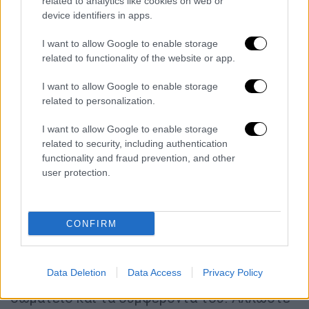
related to analytics like cookies on web or
πείσμα του Πόντιου, υπάρχει. Πείσμα όχι με
device identifiers in apps.
την κακή έννοια. Μόνο με την καλή. Πείσμα
για να νικήσει, να κατακτήσει, να μεγαλώσει,
I want to allow Google to enable storage
να εκτοξεύσει. Τα έκανε όλα. Θυμηθείτε
related to functionality of the website or app.
απλά που ήταν συνολικά ο ΠΑΟΚ μία μέρα
I want to allow Google to enable storage
πριν αναλάβει ο Ιβάν και που είναι σήμερα.
related to personalization.
Μια διαδικασία όχι παρελθοντική. Βρίσκεται
I want to allow Google to enable storage
σε εξέλιξη. Έχουν πολλά να γίνουν ακόμα.
related to security, including authentication
functionality and fraud prevention, and other
Όποιος τολμά, ας ποντάρει κόντρα στον
user protection.
ισχυρό άνδρα του
ΠΑΟΚ
.
Μπέρδεψαν την σιωπή με αδυναμία. Την
ηρεμία με έλλειψη δύναμης. Ετοίμασαν σε
CONFIRM
πακέτο πολυτελούς δώρου με λαμπερό
περιτύλιγμα, την εσωστρέφεια, τον εμφύλιο
Data Deletion
Data Access
Privacy Policy
και ποιος ξέρει ποια κατάληξη για το
σωματείο και τα συμφέροντά του. Άλλωστε