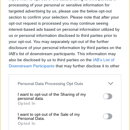
πλειοψηφία, τι πάει να γίνει και τους
processing of your personal or sensitive information for
λόγους. Ενώ ήλπιζαν σε υποταγή και
targeted advertising by us, please use the below opt-out
χειροκρότημα, ήρθε ένα συνολικό ορθώνω
section to confirm your selection. Please note that after your
opt-out request is processed you may continue seeing
το ανάστημά μου. Είτε πρόκειται για επιφανή
interest-based ads based on personal information utilized by
στελέχη της οικογένειας του ΠΑΟΚ, είτε για
us or personal information disclosed to third parties prior to
απλούς οπαδούς.
your opt-out. You may separately opt-out of the further
disclosure of your personal information by third parties on the
Είναι ακριβώς αυτοί που ξέρουν ποιος είναι
IAB’s list of downstream participants. This information may
ο
Ιβάν Σαββίδης
. Τι έχει κάνει. Ποιος είναι ο
also be disclosed by us to third parties on the
IAB’s List of
Downstream Participants
that may further disclose it to other
χαρακτήρας του. Τι μάχες έδωσε για τον
third parties.
ΠΑΟΚ
και ποιους κέρδισε. Για την περηφάνια
και το χαμόγελο χαράς των ανθρώπων που
Please note that this website/app uses one or more Google
Personal Data Processing Opt Outs
services and may gather and store information including but
αγαπούν τον Δικέφαλο. Για τις δουλειές
not limited to your visit or usage behaviour. You may click to
I want to opt-out of the Sharing of my
τόσων ανθρώπων στη βόρεια Ελλάδα, αν
personal data.
grant or deny consent to Google and its third-party tags to
Opted In
θέλουμε να το γενικεύσουμε και πέραν του
use your data for below specified purposes in below Google
αθλητισμού.
consent section.
I want to opt-out of the Sale of my
Personal Data.
Opted In
Αυτού του είδους οι «πόλεμοι» έρχονται