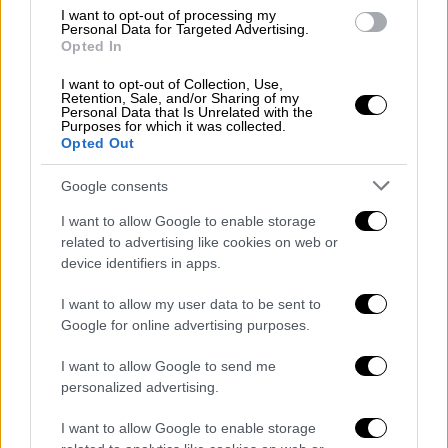
συχνά όταν αισθάνονται πως δεν
I want to opt-out of processing my
Personal Data for Targeted Advertising.
κουμαντάρεται το ποντιακό κεφάλι. Κάποιες
Opted In
φορές με προσπάθεια ακόμη και για
«εμφύλιο». Το σπουδαίο για τον
ΠΑΟΚ
και
I want to opt-out of Collection, Use,
Retention, Sale, and/or Sharing of my
για τον άνθρωπο
Ιβάν Σαββίδη
φυσικά, είναι
Personal Data that Is Unrelated with the
Purposes for which it was collected.
το γεγονός πως η οικογένεια του συλλόγου
Opted Out
δεν «μάσησε».
Google consents
Στάθηκε και στέκεται βράχος, για να μην
I want to allow Google to enable storage
περάσει η φουρτούνα που τεχνητά
related to advertising like cookies on web or
δημιουργούν. Στόχος είναι ο Σαββίδης.
Όπου
device identifiers in apps.
Σαββίδης, ΠΑΟΚ.
Λαός που ξεχνά την
I want to allow my user data to be sent to
ιστορία του, είναι καταδικασμένος να την
Google for online advertising purposes.
ξαναζήσει. Οι ΠΑΟΚτσήδες, επώνυμοι ή
ανώνυμοι, ξέρουν καλά την ιστορία τους. Το
I want to allow Google to send me
απέδειξαν με συγκινητικό, ντόμπρο τρόπο.
personalized advertising.
Στο τέλος της ημέρας, η γνώση για το
I want to allow Google to enable storage