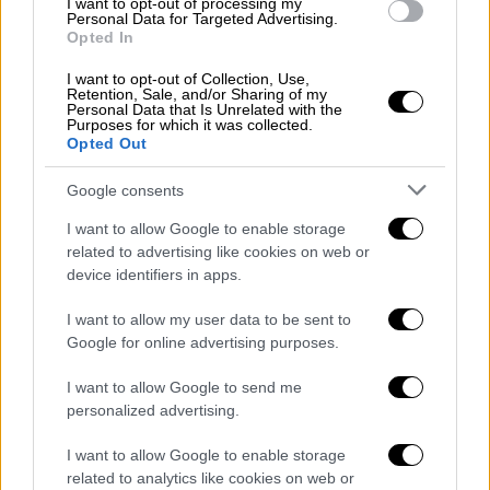
I want to opt-out of processing my
εμπειρία της Τουρκίας στα κρίσιμα σημεία,
Personal Data for Targeted Advertising.
με την προσπάθεια να μένει στη μέση.
Opted In
Ωστόσο, η σχέση της ομάδας με το κοινό
I want to opt-out of Collection, Use,
βγήκε νικήτρια, σε ένα τουρνουά που – παρά
Retention, Sale, and/or Sharing of my
Personal Data that Is Unrelated with the
τον αποκλεισμό – αφήνει σπουδαία
Purposes for which it was collected.
Opted Out
παρακαταθήκη για το μέλλον του ελληνικού
γυναικείου μπάσκετ.
Google consents
Η Τουρκία ήταν ανώτερη, βρήκε
I want to allow Google to enable storage
περισσότερες λύσεις στα κρίσιμα σημεία και
related to advertising like cookies on web or
device identifiers in apps.
κατάφερε να πάρει τελικά τη νίκη και την
πρόκριση στα προημιτελικά της
I want to allow my user data to be sent to
διοργάνωσης.
Google for online advertising purposes.
Για την Ελλάδα η Σπανού είχε 20 πόντους, 5
I want to allow Google to send me
ριμπάουντ, 3 ασίστ και 2 κλεψίματα σε 40
personalized advertising.
λεπτά στο παρκέ, ενώ η Παυλοπούλου
I want to allow Google to enable storage
τελείωσε τον αγώνα με 16 πόντους, 3
related to analytics like cookies on web or