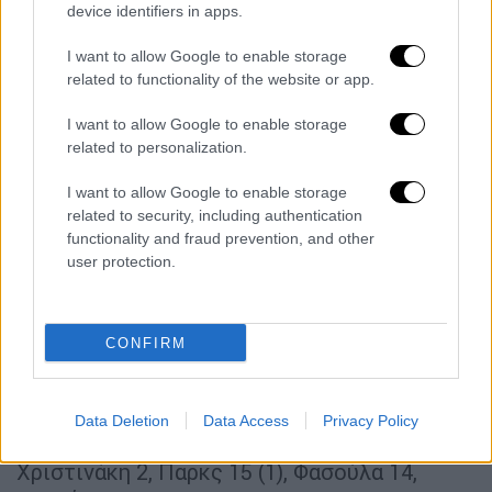
ριμπάουντ, 6 ασίστ και 2 κλεψίματα σε 37:40.
device identifiers in apps.
Ακόμη, ξεχώρισε η Παρκς με 15 πόντους, 4
I want to allow Google to enable storage
ριμπάουντ και 1 κλέψιμο σε 37:58 και η
related to functionality of the website or app.
Φασούλα με 14 πόντους, 4 ριμπάουντ, 3
ασίστ και 3 κλεψίματα σε 38:55.
I want to allow Google to enable storage
related to personalization.
Από την άλλη, για την Τουρκία η Σενιουρέκ
I want to allow Google to enable storage
τελείωσε τον αγώνα με 19 πόντους, 5
related to security, including authentication
ριμπάουντ και 1 ασίστ σε 25:30, ενώ τόσο η
functionality and fraud prevention, and other
Φιτίκ όσο και η Ονάρ είχαν από 14 πόντους.
user protection.
Τέλος, διψήφιες ήταν και η Ουζούν με 11
πόντους και η ΜακΚάουαν με 10 πόντους και
13 ριμπάουντ.
CONFIRM
ΕΛΛΑΔΑ
(Πέτρος Πρέκας): Κριμίλη 3 (1),
Μποσγανά, Παυλοπούλου 16 (2),
Data Deletion
Data Access
Privacy Policy
Νικολοπούλου 2, Λουκά, Σπανού 20 (2),
Χριστινάκη 2, Παρκς 15 (1), Φασούλα 14,