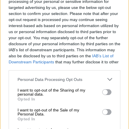
processing of your personal or sensitive information for
φίλαθλοι βρέθηκαν στο πλευρό της
targeted advertising by us, please use the below opt-out
Γαλανόλευκης κόντρα στην Τουρκία,
section to confirm your selection. Please note that after your
καταρρίπτοντας κάθε προηγούμενο ρεκόρ
opt-out request is processed you may continue seeing
για αγώνα της Εθνικής Γυναικών.
interest-based ads based on personal information utilized by
us or personal information disclosed to third parties prior to
Η Εθνική Γυναικών έχει στο πλευρό
your opt-out. You may separately opt-out of the further
disclosure of your personal information by third parties on the
της 10.503 "φωνές"!
IAB’s list of downstream participants. This information may
Σας
also be disclosed by us to third parties on the
IAB’s List of
ευχαριστούμε!!!
@EuroBasketWomen
Downstream Participants
that may further disclose it to other
#EuroBasketWomen
#DareToDream
third parties.
#Mazi
#HellasBasketBall
🏀🇬🇷
Please note that this website/app uses one or more Google
Personal Data Processing Opt Outs
pic.twitter.com/YnxWUXpUb4
services and may gather and store information including but
not limited to your visit or usage behaviour. You may click to
I want to opt-out of the Sharing of my
personal data.
— HellenicBF (@HellenicBF)
June 21,
grant or deny consent to Google and its third-party tags to
Opted In
2025
use your data for below specified purposes in below Google
consent section.
I want to opt-out of the Sale of my
Personal Data.
Το αντιπροσωπευτικό συγκρότημα δεν
Opted In
κατάφερε να αντέξει στην πίεση και την