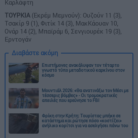
Καρλάφτη
ΤΟΥΡΚΙΑ
(Εκρέμ Μεμνούν): Ουζούν 11 (3),
Τσακίρ 9 (1), Φιτίκ 14 (3), ΜακΚάουαν 10,
Ονάρ 14 (2), Μπαϊράμ 6, Σενγιουρέκ 19 (3),
Ερντογάν
Διαβάστε ακόμη
Επιστήμονες ανακάλυψαν τον τέταρτο
γνωστό τύπο μεταδοτικού καρκίνου στον
κόσμο
Μουντιάλ 2026: «Θα ανατινάξω τον Μέσι με
τέσσερις βόμβες» - Οι τρομοκρατικές
απειλές που ερεύνησε το FBI
Φρίκη στην Κρήτη: Τουρίστας μπήκε σε
κατάστημα και ρώτησε πόσο «κοστίζει»
ανήλικο κορίτσι για να ασελγήσει πάνω του