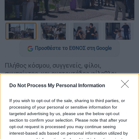
Προσθέστε το ΕΘΝΟΣ στη Google
Πλήθος κόσμου, συγγενείς, φίλοι,
συμπαίκτες, και εκατοντάδες φίλαθλοι
συγκεντρώθηκαν στην εκκλησία του
Do Not Process My Personal Information
Γκόντομαρ της
Πορτογαλίας,
για να πουν το
τελευταίο «αντίο»
στον
Ντιόγκο Ζότα
, και
If you wish to opt-out of the sale, sharing to third parties, or
τον
αδελφό του, Αντρέ Σίλβα
, οι οποίοι
processing of your personal or sensitive information for
σκοτώθηκαν σε τροχαίο δυστύχημα το βράδυ
targeted advertising by us, please use the below opt-out
section to confirm your selection. Please note that after your
της Πέμπτης (03/07).
opt-out request is processed you may continue seeing
interest-based ads based on personal information utilized by
Τραγικές φιγούρες στην κηδεία ήταν η