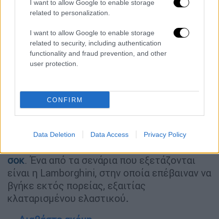
άφησαν ένα λουλούδι έξω από την εκκλησία.
I want to allow Google to enable storage
related to personalization.
I want to allow Google to enable storage
related to security, including authentication
functionality and fraud prevention, and other
user protection.
video
CONFIRM
Data Deletion
Data Access
Privacy Policy
Ο θάνατος του Ζότα
προκάλεσε παγκόσμιο
σοκ
. Ένα από τα σενάρια που εξετάζονται
είναι η Lamborghini, στην οποία επέβαιναν να
βγήκε εκτός πορείας, εξαιτίας
κλαταρισμένου ελαστικού
.