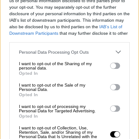
us or personal information disclosed to third parties prior to
μητέρα των δύο ποδοσφαιριστών, που
your opt-out. You may separately opt-out of the further
θρηνούσε για τον χαμό των γιών της, όπως
disclosure of your personal information by third parties on the
επίσης και η σύζυγος του Ντιόγκο Ζότα,
IAB’s list of downstream participants. This information may
also be disclosed by us to third parties on the
IAB’s List of
Ρούτε, η οποία ήταν μεταξύ των ατόμων που
Downstream Participants
that may further disclose it to other
μετέφεραν το φέρετρο του αγαπημένου της.
third parties.
Οι δυο τους, που έχουν αποκτήσει τρία
Please note that this website/app uses one or more Google
παιδιά και είναι ζευγάρι απ' τα σχολικά τους
Personal Data Processing Opt Outs
services and may gather and store information including but
χρόνια, παντρεύτηκαν πριν από περίπου
not limited to your visit or usage behaviour. You may click to
I want to opt-out of the Sharing of my
τρεις εβδομάδες.
personal data.
grant or deny consent to Google and its third-party tags to
Opted In
use your data for below specified purposes in below Google
Ποιοι έδωσαν το παρών
consent section.
I want to opt-out of the Sale of my
Personal Data.
Ανάμεσα στους συμπαίκτες του στη
Opted In
Λίβερπουλ,
που έδωσαν
το παρών στην
I want to opt-out of processing my
κηδεία του,
ήταν ο αρχηγός της
Personal Data for Targeted Advertising.
Opted In
ομάδας
Βίρτζιλ
Φαν Ντάικ
και ο
Άντι
Ρόμπερτσον όπως επίσης και ο
προπονητής
I want to opt-out of Collection, Use,
Retention, Sale, and/or Sharing of my
Άρνε
Σλοτ.
Personal Data that Is Unrelated with the