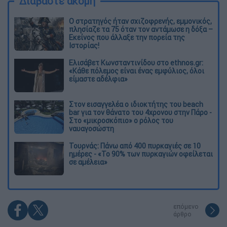
Διαβάστε ακόμη
O στρατηγός ήταν σχιζοφρενής, εμμονικός,
πλησίαζε τα 75 όταν τον αντάμωσε η δόξα –
Εκείνος που άλλαξε την πορεία της
Ιστορίας!
Ελισάβετ Κωνσταντινίδου στο ethnos.gr:
«Κάθε πόλεμος είναι ένας εμφύλιος, όλοι
είμαστε αδέλφια»
Στον εισαγγελέα ο ιδιοκτήτης του beach
bar για τον θάνατο του 4χρονου στην Πάρο -
Στο «μικροσκόπιο» ο ρόλος του
ναυαγοσώστη
Τουρνάς: Πάνω από 400 πυρκαγιές σε 10
ημέρες - «Το 90% των πυρκαγιών οφείλεται
σε αμέλεια»
επόμενο
άρθρο