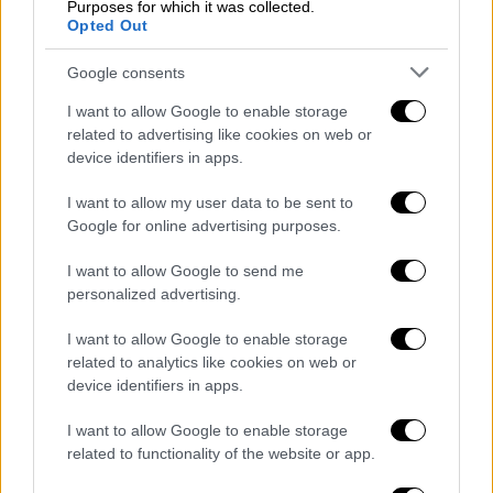
Purposes for which it was collected.
Opted Out
ΔΙΑΒΑΣΤΕ ΕΠΙΣΗΣ
Google consents
Αθλητισμός
|
03.07.2025 22:41
I want to allow Google to enable storage
Παγκόσμιος θρήνος για τον τραγικό
related to advertising like cookies on web or
χαμό του Ντιόγκο Ζότα - Συγκινητικά
device identifiers in apps.
μηνύματα απ' όλο τον πλανήτη
I want to allow my user data to be sent to
Google for online advertising purposes.
Αθλητισμός
|
04.07.2025 21:40
I want to allow Google to send me
ΠΑΟΚ: Καθολική αναγνώριση και
personalized advertising.
εμπιστοσύνη στον Ιβάν Σαββίδη απ'
τον κόσμο της ομάδας
I want to allow Google to enable storage
related to analytics like cookies on web or
device identifiers in apps.
I want to allow Google to enable storage
Στην πόλη Γκόντομαρ, όπου μεγάλωσε, οι
related to functionality of the website or app.
καμπάνες ηχούν πένθιμα. Αρκετοί πολίτες