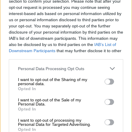
section to confirm your selection. Please note that after your
την πλευρά του Ρότα, δημιουργώντας
opt-out request is processed you may continue seeing
interest-based ads based on personal information utilized by
υπεραρυθμίες.
us or personal information disclosed to third parties prior to
your opt-out. You may separately opt-out of the further
Έτσι ήρθε και η πρωτη μεγάλη φάση για την
disclosure of your personal information by third parties on the
Μπερ Σεβά στο 14ο λεπτό. Ο Αχμάντ έφυγε
IAB’s list of downstream participants. This information may
στα αριστερά, έκανε το γύρισμα στην
also be disclosed by us to third parties on the
IAB’s List of
περιοχή και ο Ζλατάνοβιτς εκτέλεσε με τη
Downstream Participants
that may further disclose it to other
third parties.
μία, με τη μπάλα ωστόσο να φεύγει ψηλά
άουτ. Η Χάποελ συνέχισε να πιέζει και είχε
Please note that this website/app uses one or more Google
Personal Data Processing Opt Outs
και δεύτερη μεγάλη ευκαιρία στα επόμενα
services and may gather and store information including but
not limited to your visit or usage behaviour. You may click to
I want to opt-out of the Sharing of my
λεπτά. Στο 24ο λεπτό σε μία φάση
personal data.
grant or deny consent to Google and its third-party tags to
διαρκείας, η μπάλα έμεινε «ζωντανή» στην
Opted In
use your data for below specified purposes in below Google
περιοχή, έπειτα από δύο διαδοχικά λάθη του
consent section.
I want to opt-out of the Sale of my
Ρότα, έγινε το σουτ, ωστόσο κόντραρε στα
Personal Data.
Opted In
σώματα που υπήρχαν, με τον Στρακόσα να
σώζει με δυσκολία και να κρατάει το 0-0
I want to opt-out of processing my
Personal Data for Targeted Advertising.
στην αναμέτρηση.
Opted In