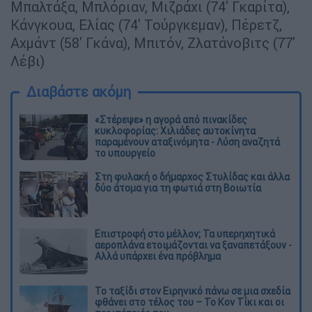
Μπαλτάξα, Μπλόριαν, Μιζράχι (74' Γκαρίτα),
Κάνγκουα, Ελίας (74' Τούργκεμαν), Πέρετζ,
Αχμάντ (58' Γκάνα), Μπιτόν, Ζλατάνοβιτς (77'
Λέβι)
Διαβάστε ακόμη
«Στέρεψε» η αγορά από πινακίδες
κυκλοφορίας: Χιλιάδες αυτοκίνητα
παραμένουν αταξινόμητα - Λύση αναζητά
το υπουργείο
Στη φυλακή ο δήμαρχος Στυλίδας και άλλα
δύο άτομα για τη φωτιά στη Βοιωτία
Επιστροφή στο μέλλον; Τα υπερηχητικά
αεροπλάνα ετοιμάζονται να ξαναπετάξουν -
Αλλά υπάρχει ένα πρόβλημα
Το ταξίδι στον Ειρηνικό πάνω σε μια σχεδία
φθάνει στο τέλος του – Το Κον Τίκι και οι