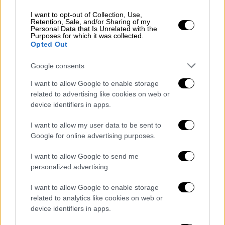
Τα λεπτά περνούσαν και η ΑΕΚ ξεκίνησε να
I want to opt-out of Collection, Use,
Retention, Sale, and/or Sharing of my
πατάει πλέον καλύτερα στον αγωνιστικό
Personal Data that Is Unrelated with the
Purposes for which it was collected.
χώρο και να γίνεται πιο απειλητική γύρω από
Opted Out
την αντίπαλη περιοχή. Έτσι ήρθε και η
μεγαλύτερη στιγμή της Ένωσης. Στο 37' ο
Google consents
Δικέφαλος κέρδισε ένα φάουλ μακριά από
I want to allow Google to enable storage
την περιοχή, έγινε η σέντρα και ο Μουκουντί
related to advertising like cookies on web or
έφτασε μία ανάσα από το γκολ. Όμως, ο
device identifiers in apps.
τερματοφύλακας της Χάποελ έβγαλε
I want to allow my user data to be sent to
αντίδραση και με μία μοναδική απόκρουση
Google for online advertising purposes.
κράτησε ανέπαφη την εστία του.
I want to allow Google to send me
Στο δεύτερο ημίχρονο η Ένωση μπήκε με το
personalized advertising.
πόδι στο γκάζι και ανταμείφθηκε άμεσα.
I want to allow Google to enable storage
Αρχικά, στο 47' ο Φραντζί Πιερό έχασε το...
related to analytics like cookies on web or
άχαστο, καθώς βρέθηκε μόνος στην μικρή
device identifiers in apps.
περιοχή, σούταρε, αλλά αμυντικός της