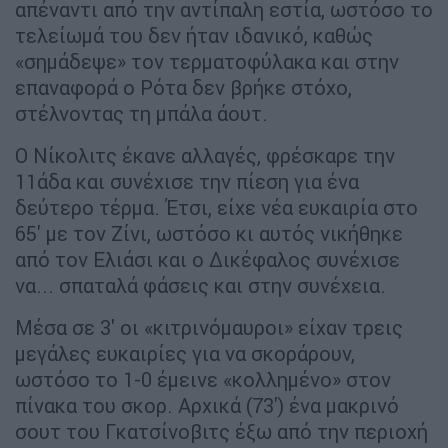
απέναντι από την αντίπαλη εστία, ωστόσο το
τελείωμά του δεν ήταν ιδανικό, καθώς
«σημάδεψε» τον τερματοφύλακα και στην
επαναφορά ο Ρότα δεν βρήκε στόχο,
στέλνοντας τη μπάλα άουτ.
Ο Νίκολιτς έκανε αλλαγές, φρέσκαρε την
11άδα και συνέχισε την πίεση για ένα
δεύτερο τέρμα. Έτσι, είχε νέα ευκαιρία στο
65' με τον Ζίνι, ωστόσο κι αυτός νικήθηκε
από τον Ελιάσι και ο Δικέφαλος συνέχισε
να... σπαταλά φάσεις και στην συνέχεια.
Μέσα σε 3' οι «κιτρινόμαυροι» είχαν τρεις
μεγάλες ευκαιρίες για να σκοράρουν,
ωστόσο το 1-0 έμεινε «κολλημένο» στον
πίνακα του σκορ. Αρχικά (73') ένα μακρινό
σουτ του Γκατσίνοβιτς έξω από την περιοχή