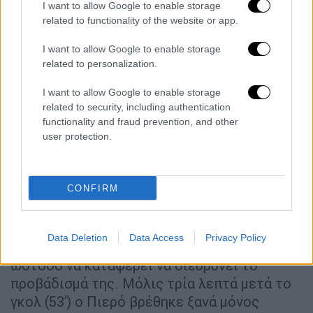
Χάποελ έσωσε πάνω στη γραμμή και η μπάλα
I want to allow Google to enable storage
related to functionality of the website or app.
κατέληξε κόρνερ. Εκεί σταμάτησε και η τύχη
των Ισραηλινών, με τον Ρέλβας να σκοράρει
I want to allow Google to enable storage
στο επίσημο ντεμπούτο του με την ομάδα.
related to personalization.
Ο Πέτρος Μάνταλος εκτέλεσε εξαιρετικά το
I want to allow Google to enable storage
κόρνερ στην «καρδιά» της περιοχής, ο
related to security, including authentication
functionality and fraud prevention, and other
Πορτογάλος κεντρικός αμυντικός πήδηξε
user protection.
μαζί με τον Μουκουντί, πήρε δυνατά την
κεφαλιά και έβαλε στα δίχτυα και τον Ελιάσι,
ο οποίος δεν μπόρεσε να το σώσει κι αυτό,
CONFIRM
με το 1-0 να γράφεται στο 50ο λεπτό.
Η ΑΕΚ συνέχισε να παίζει με το... μαχαίρι
Data Deletion
Data Access
Privacy Policy
στα δόντια, έβγαλε μεγάλες φάσεις, χωρίς
ωστόσο να καταφέρει να διευρύνει το
προβάδισμά της. Μόλις τρία λεπτά μετά το
γκολ (53') ο Πιερό βρέθηκε ξανά μόνος