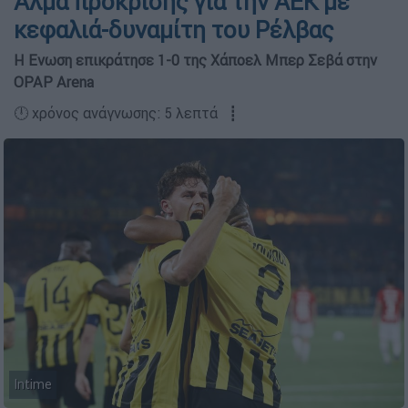
Άλμα πρόκρισης για την ΑΕΚ με
κεφαλιά-δυναμίτη του Ρέλβας
Η Ενωση επικράτησε 1-0 της Χάποελ Μπερ Σεβά στην
OPAP Arena
🕛 χρόνος ανάγνωσης: 5 λεπτά ┋
Intime