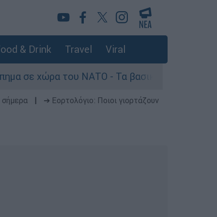
ood & Drink
Travel
Viral
ώρα του ΝΑΤΟ - Τα βασικά σενάρια έως το 2029
 σήμερα
|
➔ Εορτολόγιο: Ποιοι γιορτάζουν