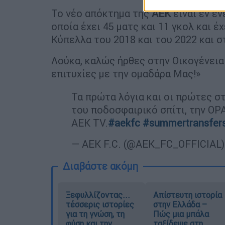
Το νέο απόκτημα της
ΑΕΚ
είναι εν εν
οποία έχει 45 ματς και 11 γκολ και έ
Κύπελλα του 2018 και του 2022 και σ
Λούκα, καλώς ήρθες στην Οικογένεια
επιτυχίες με την ομαδάρα Μας!»
Τα πρώτα λόγια και οι πρώτες σ
του ποδοσφαιρικό σπίτι, την OP
AEK TV.
#aekfc
#summertransfer
— AEK F.C. (@AEK_FC_OFFICIAL
Διαβάστε ακόμη
Ξεφυλλίζοντας...
Απίστευτη ιστορία
τέσσερις ιστορίες
στην Ελλάδα –
για τη γνώση, τη
Πώς μια μπάλα
φύση και την
ταξίδεψε στη