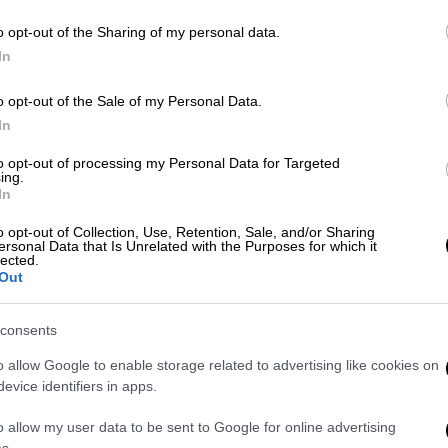
ύρτης, Ρεάλ Μαδρίτης, Φιορεντίνα και
o opt-out of the Sharing of my personal data.
In
o opt-out of the Sale of my Personal Data.
In
φαιρο: Έφυγε από τη ζωή ο Ζόρζε
to opt-out of processing my Personal Data for Targeted
ing.
In
o opt-out of Collection, Use, Retention, Sale, and/or Sharing
ersonal Data that Is Unrelated with the Purposes for which it
lected.
ξής:
Out
ση του διεθνούς Σέρβου επιθετικού
Λούκα
consents
τία αγωνιζόταν στη Μίλαν.
o allow Google to enable storage related to advertising like cookies on
εκεμβρίου του 1997. Ξεκίνησε το
evice identifiers in apps.
πό τον οποίον μεταπήδησε στη Μπενφίκα το
o allow my user data to be sent to Google for online advertising