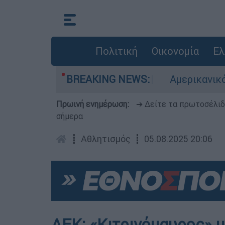
Πολιτική
Οικονομία
Ελ
ριοχές σε red code
BREAKING NEWS:
Αμερικανικός συναγερ
Πρωινή ενημέρωση:
➔ Δείτε τα πρωτοσέλι
σήμερα
┋
Αθλητισμός
┋
05.08.2025 20:06
ΑΕΚ: «Κιτρινόμαυρος» μ