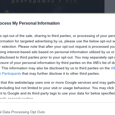
ocess My Personal Information
to opt-out of the sale, sharing to third parties, or processing of your per
formation for targeted advertising by us, please use the below opt-out s
r selection. Please note that after your opt-out request is processed y
 το ΕΘΝΟΣ στη Google
eing interest-based ads based on personal information utilized by us or
disclosed to third parties prior to your opt-out. You may separately opt-
losure of your personal information by third parties on the IAB’s list of
απόκτηση του
Λούκα Γιόβιτς
. Ο
27χρονος
. This information may also be disclosed by us to third parties on the
IA
 συμβόλαιο διάρκειας δύο ετών, με τις
Participants
that may further disclose it to other third parties.
α 2,5 εκατομμύρια ευρώ, ενώ προβλέπονται
 that this website/app uses one or more Google services and may gath
άλληλα, έλαβε πριμ υπογραφής ύψους ενός
including but not limited to your visit or usage behaviour. You may click 
 to Google and its third-party tags to use your data for below specifi
ogle consent section.
 «Ένωσης» για να ενισχύσει την επιθετική
υ έχει φορέσει τις φανέλες των Ε
ρυθρού
l Data Processing Opt Outs