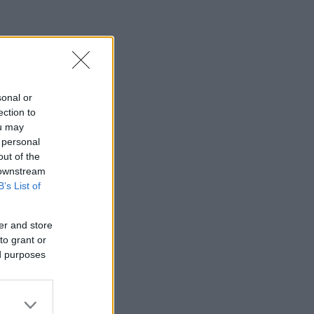
sonal or
ection to
ou may
 personal
out of the
 downstream
B’s List of
er and store
to grant or
ed purposes