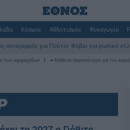
λάδα
Κόσμος
Αθλητισμός
Ψυχαγωγία
F
μός για Πούτιν: Φόβοι για ρωσικό χτύπημα σε χ
δα των εφημερίδων
|
➔ Μάθετε περισσότερα για τον καιρό
έχρι το 2027 ο Γιόβιτς