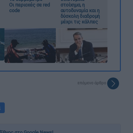
Οι περιοχές σε red
στοίχημα, η
code
αυτοδυναμία και η
δύσκολη διαδρομή
μέχρι τις κάλπες
επόμενο άρθρο
α
Έθνος στο Google News!