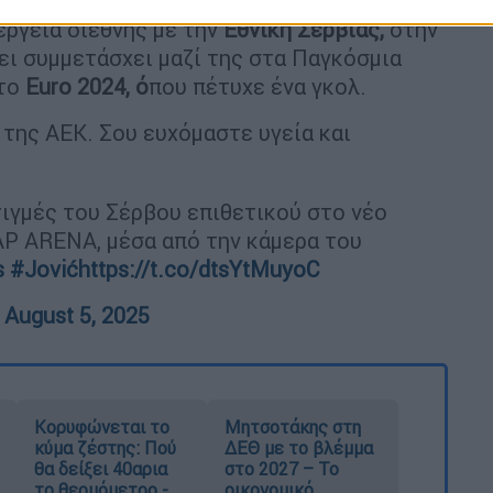
εργεία διεθνής με την
Εθνική Σερβίας,
στην
χει συμμετάσχει μαζί της στα Παγκόσμια
το
Euro 2024, ό
που πέτυχε ένα γκολ.
 της ΑΕΚ. Σου ευχόμαστε υγεία και
τιγμές του Σέρβου επιθετικού στο νέο
AP ARENA, μέσα από την κάμερα του
s
#Jović
https://t.co/dtsYtMuyoC
)
August 5, 2025
Κορυφώνεται το
Μητσοτάκης στη
κύμα ζέστης: Πού
ΔΕΘ με το βλέμμα
θα δείξει 40αρια
στο 2027 – Το
το θερμόμετρο -
οικονομικό