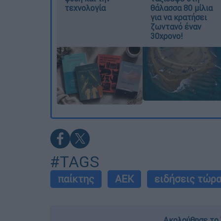
τεχνολογία
θάλασσα 80 μίλια
για να κρατήσει
ζωντανό έναν
30χρονο!
#TAGS
παίκτης
ΑΕΚ
ειδήσεις τώρ
Ακολούθησε το 