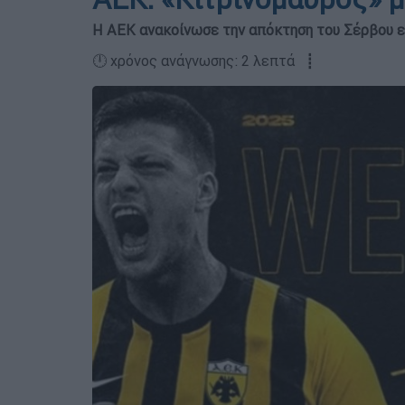
Η ΑΕΚ ανακοίνωσε την απόκτηση του Σέρβου ε
🕛 χρόνος ανάγνωσης: 2 λεπτά ┋