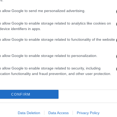
s.
χτ
Φρανκφούρτης
, στην οποία αγωνίστηκε
to allow Google to send me personalized advertising.
λ σε 75 αγώνες σε όλες τις διοργανώσεις.
ε το Κύπελλο Γερμανίας 2018-19 και την
o allow Google to enable storage related to analytics like cookies on
σφαιριστές της Bundesliga ως ο καλύτερος
evice identifiers in apps.
 ψηφίστηκε στην ενδεκάδα της χρονιάς στο
o allow Google to enable storage related to functionality of the website
 στο
Europa
League
.
ενδιαφέρον της
Ρεάλ
Μαδρίτης
που
o allow Google to enable storage related to personalization.
α τον αποκτήσει! Με τον μεγάλο ισπανικό
ηση των τίτλων της La Liga το 2019-20 και
o allow Google to enable storage related to security, including
mpions League 2021-22. Είχε μεσολαβήσει ο
cation functionality and fraud prevention, and other user protection.
ύτερο μισό της σεζόν 2020-21.
ωνίστηκε στη Φιορεντίνα και πέτυχε 13
CONFIRM
 η διετία 2023-25 στη Μίλαν, με την οποία
 αναδείχθηκε MVP του μήνα για τους
Data Deletion
Data Access
Privacy Policy