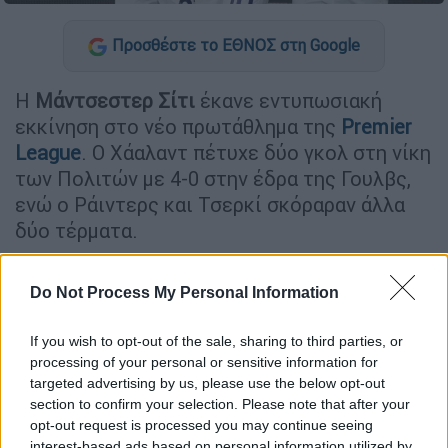
Προσθέστε το ΕΘΝΟΣ στη Google
Η
Μάντσεστερ Σίτι
έκανε εντυπωσιακή
εκκίνηση στο νέο πρωτάθλημα της
Premier
League
. Ο Χάαλαντ πέτυχε δύο γκολ στη νίκη
των Πολιτών με 4-0 στην έδρα της Γουλβς,
ενώ ο Ράιντερς και Τσερκί σκόραραν άλλα
δύο τέρματα.
ΔΙΑΒΑΣΤΕ ΕΠΙΣΗΣ
Do Not Process My Personal Information
Αθλητισμός
|
16.08.2025 18:37
If you wish to opt-out of the sale, sharing to third parties, or
Ο Εμμανουήλ Καραλής πέρασε για
processing of your personal or sensitive information for
10η φορά τα 6,00μ.! Δοκίμασε και για
targeted advertising by us, please use the below opt-out
section to confirm your selection. Please note that after your
πανελλήνιο ρεκόρ στα 6,10μ.
opt-out request is processed you may continue seeing
interest-based ads based on personal information utilized by