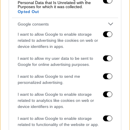
Χαμ τα γκολ σημείωσαν οι Μαγιέντα στο 61’,
Personal Data that Is Unrelated with the
Purposes for which it was collected.
Μπαλάρντ στο 73΄ και Ίσιντόρ στο 90+2΄.
Opted Out
Δύο γκολ πέτυχε ο Ρισάρλισον (10΄ & 60΄) στη
Google consents
νίκη με 3-0 της Τότεναμ επί της Μπέρνλι,
ενώ στο 66ο λεπτό ο Τζόνσον τριπλασίασε
I want to allow Google to enable storage
τα τέρματα της ομάδας του Λονδίνου.
related to advertising like cookies on web or
device identifiers in apps.
Με τους Τζίμα και Κωστούλα εκτός
I want to allow my user data to be sent to
αποστολής, η Μπράιτον συμβιβάστηκε με
Google for online advertising purposes.
τον έναν βαθμό της ισοπαλίας. Ο Ο’Ρίλεϊ
έδωσε προβάδισμα με πέναλτι στο 55ο
I want to allow Google to send me
λεπτό στους «γλάρους», όμως η ομάδα του
personalized advertising.
Μάρκο Σίλβα βρήκε την απάντηση στο 90’+7’
I want to allow Google to enable storage
με τον Ροδρίγο Μουνίς να δυσαρεστεί την
related to analytics like cookies on web or
Μπράιτον.
device identifiers in apps.
Τα αποτελέσματα της 1ης
I want to allow Google to enable storage
related to functionality of the website or app.
αγωνιστικής