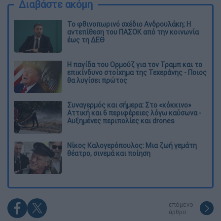
Διαβάστε ακόμη
Το φθινοπωρινό σχέδιο Ανδρουλάκη: Η
αντεπίθεση του ΠΑΣΟΚ από την κοινωνία
έως τη ΔΕΘ
Η παγίδα του Ορμούζ για τον Τραμπ και το
επικίνδυνο στοίχημα της Τεχεράνης - Ποιος
θα λυγίσει πρώτος
Συναγερμός και σήμερα: Στο «κόκκινο»
Αττική και 6 περιφέρειες λόγω καύσωνα -
Αυξημένες περιπολίες και drones
Νίκος Καλογερόπουλος: Μια ζωή γεμάτη
θέατρο, σινεμά και ποίηση
επόμενο
άρθρο