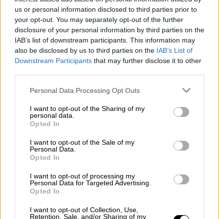
us or personal information disclosed to third parties prior to
Αθλητισμός
|
16.08.2025 18:55
your opt-out. You may separately opt-out of the further
Ο Παναθηναϊκός ζήτησε την αναβολή
disclosure of your personal information by third parties on the
της πρεμιέρας του πρωταθλήματος
IAB’s list of downstream participants. This information may
με τον ΟΦΗ λόγω Σάμσουνσπορ
also be disclosed by us to third parties on the
IAB’s List of
Downstream Participants
that may further disclose it to other
third parties.
Please note that this website/app uses one or more Google
Personal Data Processing Opt Outs
Προηγουμένως, η Τότεναμ και η Σάντερλαντ
services and may gather and store information including but
άρχισαν ιδανικά τις υποχρεώσεις τους
not limited to your visit or usage behaviour. You may click to
I want to opt-out of the Sharing of my
personal data.
grant or deny consent to Google and its third-party tags to
καθώς επιβλήθηκαν εντός έδρας με 3-0. Η
Opted In
use your data for below specified purposes in below Google
Σάντερλαντ, στο «Στάδιο του Φωτός» στην
consent section.
I want to opt-out of the Sale of my
επιστροφή της στην Premier League δεν
Personal Data.
Opted In
βρήκε αντίσταση από τη Γουέστ Χαμ (3-0). Η
Τότεναμ πήρε άνετη εντός έδρας νίκη επί
I want to opt-out of processing my
Personal Data for Targeted Advertising.
της Μπέρνλι, ενώ στο 1-1 έμεινε η Μπράιτον
Opted In
στην έδρα της με τη Φούλαμ. Για τη
Σάντερλαντ, τα γκολ στο 3-0 επί της Γουέστ
I want to opt-out of Collection, Use,
Retention, Sale, and/or Sharing of my