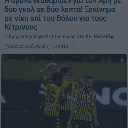
Η άμυνα «καθάρισε» για τον Άρη με
δύο γκολ σε δύο λεπτά! Ξεκίνημα
με νίκη επί του Βόλου για τους
Κίτρινους
Ο Άρης επικράτησε 2-0 του Βόλου στο Κλ. Βικελίδης
🕛 χρόνος ανάγνωσης: 2 λεπτά ┋