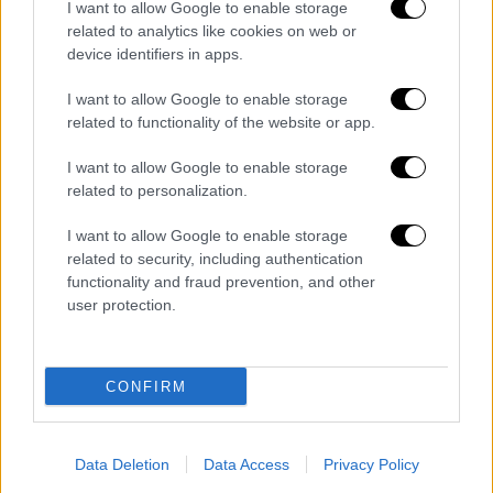
βγει η μπάλα άουτ στο πίσω δοκάρι, ο Μορόν
I want to allow Google to enable storage
έκανε το γύρισμα και ο Άλβαρο, στο επίσημο
related to analytics like cookies on web or
device identifiers in apps.
ντεμπούτο του, άνοιξε το σκορ στο 65'.
Προτού κοπάσουν οι πανηγυρισμοί, οι
I want to allow Google to enable storage
γηπεδούχοι βρήκαν δεύτερο γκολ, πάλι από
related to functionality of the website or app.
στημένη φάση. Ο Μόντσου εκτέλεσε
I want to allow Google to enable storage
πλασαριστά το κόρνερ για τον Φρίντεκ, ο
related to personalization.
Τσέχος σέντραρε και ο αφύλακτος Φαμπιάνο
με το κεφάλι πέτυχε το 2-0 στο 67'. Μέσα σε
I want to allow Google to enable storage
δύο λεπτά οι γηπεδούχοι κλείδωσαν το
related to security, including authentication
functionality and fraud prevention, and other
τρίποντο.
user protection.
Για τη 2η αγωνιστική, ο Άρης αγωνίζεται και
πάλι στο Κλ. Βικελίδης (Σάββατο 30/8, 21:00)
κόντρα στον Παναιτωλικό, ενώ ο Βόλος
CONFIRM
φιλοξενεί την ίδια ημέρα (30/8, 19.00) στο
Πανθεσσαλικό τον Ολυμπιακό.
Data Deletion
Data Access
Privacy Policy