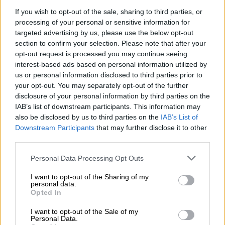
If you wish to opt-out of the sale, sharing to third parties, or
processing of your personal or sensitive information for
ΔΙΑΒΑΣΤΕ ΕΠΙΣΗΣ
targeted advertising by us, please use the below opt-out
section to confirm your selection. Please note that after your
Αθλητισμός
|
23.08.2025 22:10
opt-out request is processed you may continue seeing
Λυτρωτής Γιαζιτσί με φανταστικό
interest-based ads based on personal information utilized by
us or personal information disclosed to third parties prior to
γκολ! Ο Ολυμπιακός αγχώθηκε αλλά
your opt-out. You may separately opt-out of the further
νίκησε τον Αστέρα στην πρεμιέρα
disclosure of your personal information by third parties on the
IAB’s list of downstream participants. This information may
also be disclosed by us to third parties on the
IAB’s List of
Downstream Participants
that may further disclose it to other
Ο Άρης απείλησε μόλις στο 2’ με διαγώνιο
third parties.
πλασέ του Γιένσεν αναγκάζοντας σε δύσκολη
Please note that this website/app uses one or more Google
Personal Data Processing Opt Outs
επέμβαση τον Σιαμπάνη, ενώ στο 20’ οι
services and may gather and store information including but
Κίτρινοι έχασαν σπουδαία, διπλή ευκαιρία με
not limited to your visit or usage behaviour. You may click to
I want to opt-out of the Sharing of my
personal data.
grant or deny consent to Google and its third-party tags to
τον Ντιαντί.
Opted In
use your data for below specified purposes in below Google
consent section.
Οι Θεσσαλοί άγγιξαν το γκολ για πρώτη φορά
I want to opt-out of the Sale of my
Personal Data.