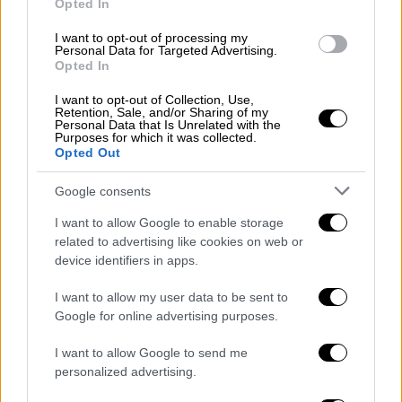
μετά το ημίωρο, με τον Κόμπα. Ακολούθησε
Opted In
ένα άστοχο σουτ του Ράτσιτς (34’) αλλά και
I want to opt-out of processing my
δύο επεμβάσεις του Μάικιτς στις
Personal Data for Targeted Advertising.
Opted In
προσπάθειες των Λάμπρου (37’) και Τζόκα
(39’). Η ομάδα του Χουάν Φεράντο, ειδικά
I want to opt-out of Collection, Use,
Retention, Sale, and/or Sharing of my
στο β’ μισό του πρώτου μέρους, ήταν σαφώς
Personal Data that Is Unrelated with the
Purposes for which it was collected.
πιο επικίνδυνη.
Opted Out
Οι φιλοξενούμενοι μπήκαν θαρραλέα και στο
Google consents
ξεκίνημα του δευτέρου ημιχρόνου. Ο
Κροάτης τερματοφύλακας του Άρη
I want to allow Google to enable storage
related to advertising like cookies on web or
πραγματοποίησε σπουδαία διπλή επέμβαση
device identifiers in apps.
στο 57’, αρχικά στο αριστερό πλασέ του
Χουάνπι κι εν συνεχεία στο δεξί σουτ του
I want to allow my user data to be sent to
επερχόμενου Τζόκα.
Google for online advertising purposes.
I want to allow Google to send me
Η λύση για τον Άρη ήρθε από τα στημένα.
personalized advertising.
Έπειτα από κόρνερ του Μόντσου, προτού