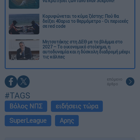
να κρατήσει ζωντανό έναν 30χρονο!
Κορυφώνεται το κύμα ζέστης: Πού θα
δείξει 40αρια το θερμόμετρο - Οι περιοχές
σε red code
Μητσοτάκης στη ΔΕΘ με το βλέμμα στο
2027 – Το οικονομικό στοίχημα, η
αυτοδυναμία και η δύσκολη διαδρομή μέχρι
τις κάλπες
επόμενο
άρθρο
#TAGS
Βόλος ΝΠΣ
ειδήσεις τώρα
SuperLeague
Αρης