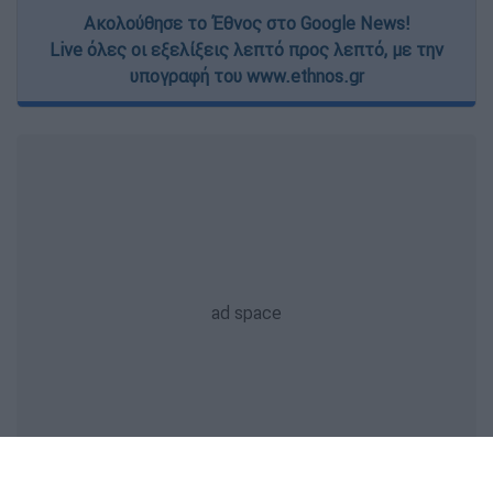
Ακολούθησε το Έθνος στο Google News!
Live όλες οι εξελίξεις λεπτό προς λεπτό, με την
υπογραφή του www.ethnos.gr