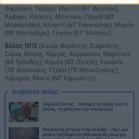
Άρης
(Μαρίνος Ουζουνίδης): Μάικιτς,
Φαμπιάνο, Τεχέρο, Μεντίλ (61’ Φρίντεκ),
Άλβαρο, Ράτσιτς, Μόντσου, Πέρεθ (80’
Μορουτσάν), Ντιαντί (61’ Γιαννιώτας), Μορόν
(89’ Καντεβέρε), Γένσεν (61’ Μισεουί).
Βόλος ΝΠΣ
(Χουάν Φεράντο): Σιαμπάνης,
Σόρια, Μύγας, Κάργας, Χέρμανσον, Μαρτίνες
(84’ Γρόσδης), Κόμπα (60’ Πίντσι), Χουάνπι
(79’ Ασεχνούν), Τζόκα (79’ Μπουζούκης),
Λάμπρου, Μακνί (60’ Χάμουλιτς).
Διαβάστε ακόμη
Ξεφυλλίζοντας... τέσσερις ιστορίες για τη
γνώση, τη φύση και την τεχνολογία
Απίστευτη ιστορία στην Ελλάδα – Πώς μια
μπάλα ταξίδεψε στη θάλασσα 80 μίλια για