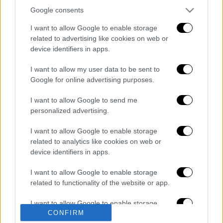
συνηθίζεται – θέλησε να καταστήσει σαφή
Google consents
τη σημασία της αναμέτρησης. Για την ΑΕΚ
διακυβεύονται πολλά στον τελικό και είναι
I want to allow Google to enable storage
related to advertising like cookies on web or
ξεκάθαρο πως υπάρχει αποφασιστικότητα,
device identifiers in apps.
ώστε να μην…τριτώσει το κακό με τον
ΠΑΟΚ.
I want to allow my user data to be sent to
Google for online advertising purposes.
Διαβάστε ακόμη
I want to allow Google to send me
Θρήνος για τον Λιονέλ Μέσι: Πέθανε στα 68
personalized advertising.
του χρόνια ο πατέρας του, Χόρχε
I want to allow Google to enable storage
related to analytics like cookies on web or
Φωτιά στην Αττικοβοιωτία: Πώς στήθηκε η
device identifiers in apps.
μεγάλη επιχείρηση διάσωσης - 254 πολίτες
απομακρύνθηκαν διά θαλάσσης
I want to allow Google to enable storage
related to functionality of the website or app.
Συναγερμός από τον ΕΦΕΤ: Ανακαλείται
γνωστή μαρμελάδα - Κίνδυνος θραύσης στη
I want to allow Google to enable storage
συσκευασία
CONFIRM
related to personalization.