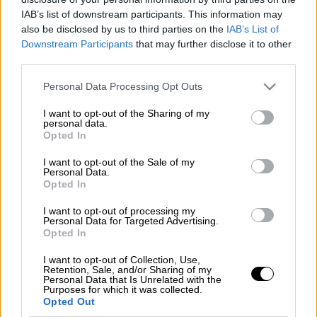
IAB’s list of downstream participants. This information may
also be disclosed by us to third parties on the
IAB’s List of
Προσθέστε το ΕΘΝΟΣ στη Google
Downstream Participants
that may further disclose it to other
third parties.
Σε φουλ ρυθμό εξελίσσεται η προετοιμασία
Please note that this website/app uses one or more Google
της ΑΕΚ πριν το μεγάλο τελικό του
Personal Data Processing Opt Outs
services and may gather and store information including but
Σαββάτου (11/5) με τον ΠΑΟΚ. Οι
Χιμένεθ
και
not limited to your visit or usage behaviour. You may click to
I want to opt-out of the Sharing of my
Σιμόες
μετέφεραν την ατμόσφαιρα που
personal data.
grant or deny consent to Google and its third-party tags to
Opted In
επικρατεί στα «κιτρινόμαυρα» αποδυτήρια,
use your data for below specified purposes in below Google
consent section.
αλλά στην ΑΕΚ δείχνουν άπαντες πως
I want to opt-out of the Sale of my
Personal Data.
βρίσκονται σε εγρήγορση. Αυτό ήταν και το
Opted In
μήνυμα της παρουσίας του Δημήτρη
I want to opt-out of processing my
Μελισσανίδη στα Σπάτα, κατά την τελευταία
Personal Data for Targeted Advertising.
Opted In
προπόνηση.
I want to opt-out of Collection, Use,
Ο διοικητικός ηγέτης της ΑΕΚ δεν μίλησε
Retention, Sale, and/or Sharing of my
Personal Data that Is Unrelated with the
προς τους παίκτες και τον Χιμένεθ, αλλά
Purposes for which it was collected.
μέσω της παρουσίας του – που δεν
Opted Out