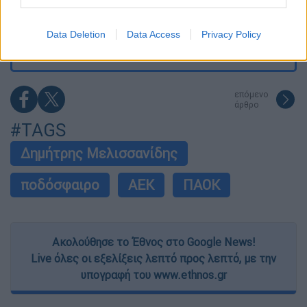
Τραγωδία στην Πάρο: Νεκρό 4χρονο παιδί
I want to allow Google to enable storage
σε πισίνα beach bar - Προσήχθησαν
related to security, including authentication
ιδιοκτήτης και γονείς
Data Deletion
Data Access
Privacy Policy
functionality and fraud prevention, and other
user protection.
επόμενο
άρθρο
#TAGS
Δημήτρης Μελισσανίδης
ποδόσφαιρο
ΑΕΚ
ΠΑΟΚ
Ακολούθησε το Έθνος στο Google News!
Live όλες οι εξελίξεις λεπτό προς λεπτό, με την
υπογραφή του www.ethnos.gr