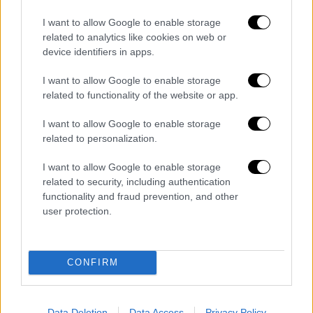
Η Ελλάδα εκτός των άλλων έχει να
I want to allow Google to enable storage
related to analytics like cookies on web or
ξεπεράσει και την αρνητική παράδοση που
device identifiers in apps.
έχει απέναντι στους Ισπανούς. Συνολικά οι
δύο ομάδες έχουν αγωνιστεί 47 φορές με το
I want to allow Google to enable storage
επιμέρους σκορ να είναι 34-13 υπέρ των
related to functionality of the website or app.
Ισπανών. Στα Eurobasket έχουν αναμετρηθεί
I want to allow Google to enable storage
15 φορές και το σκορ ειναι 11-4 υπέρ των
related to personalization.
Ισπανών.
I want to allow Google to enable storage
Όσον αφορά τα σενάρια κατάταξης
:
related to security, including authentication
functionality and fraud prevention, and other
Η Ελλάδα θα είναι 1η με νίκη επί της
user protection.
Ισπανίας.
Θα τερματίσει 2η με ήττα έως 27 πόντους,
CONFIRM
αν ταυτόχρονα νικήσουν Ιταλία και Γεωργία.
Θα είναι 3η αν ηττηθεί με 28+ πόντους και
Data Deletion
Data Access
Privacy Policy