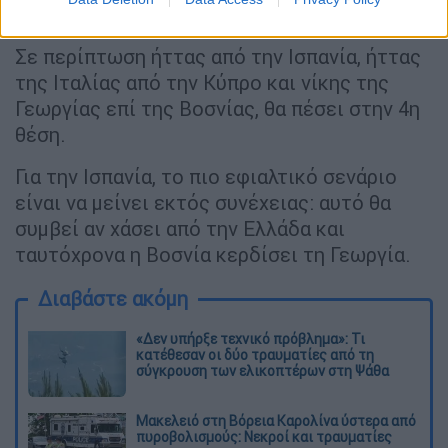
επικρατήσουν Ιταλία και Γεωργία.
Σε περίπτωση ήττας από την Ισπανία, ήττας
της Ιταλίας από την Κύπρο και νίκης της
Γεωργίας επί της Βοσνίας, θα πέσει στην 4η
θέση.
Για την Ισπανία, το πιο εφιαλτικό σενάριο
είναι να μείνει εκτός συνέχειας: αυτό θα
συμβεί αν χάσει από την Ελλάδα και
ταυτόχρονα η Βοσνία κερδίσει τη Γεωργία.
Διαβάστε ακόμη
«Δεν υπήρξε τεχνικό πρόβλημα»: Τι
κατέθεσαν οι δύο τραυματίες από τη
σύγκρουση των ελικοπτέρων στη Ψάθα
Μακελειό στη Βόρεια Καρολίνα ύστερα από
πυροβολισμούς: Νεκροί και τραυματίες