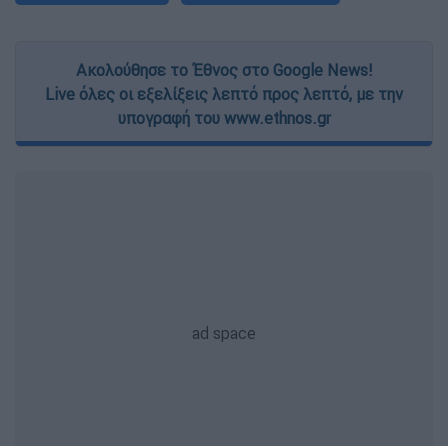
Ακολούθησε το Έθνος στο Google News!
Live όλες οι εξελίξεις λεπτό προς λεπτό, με την
υπογραφή του www.ethnos.gr