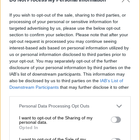
Αθλητισμός
|
04.09.2025 10:58
Τέλος εποχής για το Streameast:
If you wish to opt-out of the sale, sharing to third parties, or
«Έπεσε» η μεγαλύτερη διαδικτυακή
processing of your personal or sensitive information for
targeted advertising by us, please use the below opt-out
αθλητική πλατφόρμα με 1,6
section to confirm your selection. Please note that after your
δισεκατομμύρια επισκέψεις
opt-out request is processed you may continue seeing
interest-based ads based on personal information utilized by
us or personal information disclosed to third parties prior to
your opt-out. You may separately opt-out of the further
disclosure of your personal information by third parties on the
Η Ελλάδα προέρχεται από την πρώτη της
IAB’s list of downstream participants. This information may
ήττα στη διοργάνωση, απέναντι στη Βοσνία/
also be disclosed by us to third parties on the
IAB’s List of
Ερζεγοβίνη, σε ένα ματς όπου έλειψαν οι
Downstream Participants
that may further disclose it to other
Γιάννης Αντετοκούνμπο και Γιαννούλης
third parties.
Λαρεντζάκης λόγω ενοχλήσεων. Η
Please note that this website/app uses one or more Google
Personal Data Processing Opt Outs
επιστροφή του Greek Freak αναμένεται να
services and may gather and store information including but
αλλάξει τις ισορροπίες, καθώς στα δύο
not limited to your visit or usage behaviour. You may click to
I want to opt-out of the Sharing of my
personal data.
grant or deny consent to Google and its third-party tags to
παιχνίδια που αγωνίστηκε (με Ιταλία και
Opted In
use your data for below specified purposes in below Google
Γεωργία) σημείωσε κατά μέσο όρο 29
consent section.
I want to opt-out of the Sale of my