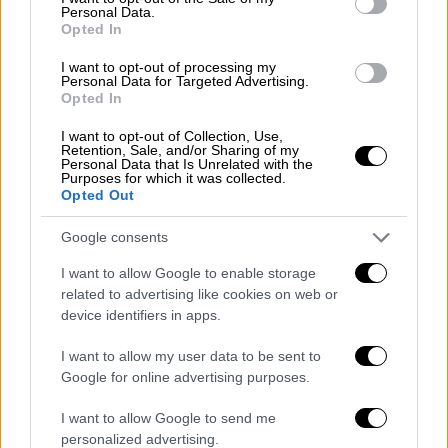
πόντους, δίνοντας τεράστια ώθηση στη
Personal Data.
Opted In
Γαλανόλευκη. Το ζητούμενο για την ομάδα
του Βασίλη Σπανούλη είναι να βρει ξανά την
I want to opt-out of processing my
Personal Data for Targeted Advertising.
αμυντική συνοχή που έλειψε στο
Opted In
προηγούμενο ματς, ώστε να περιορίσει τα
δυνατά χαρτιά της Ισπανίας.
I want to opt-out of Collection, Use,
Retention, Sale, and/or Sharing of my
Personal Data that Is Unrelated with the
Οι Ισπανοί δεν έχουν πια τους παλιούς
Purposes for which it was collected.
Opted Out
θρύλους τους, όπως οι Γιουλ, Φερνάντεθ,
όμως, διαθέτουν μια νέα γενιά παικτών με
Google consents
ποιότητα. Ο Σάντι Αλντάμα (14,5π., 6,3ρ., 2ασ.
I want to allow Google to enable storage
μ.ό.) ηγείται στο σκοράρισμα, οι αδελφοί
related to advertising like cookies on web or
Ερνανγκόμεθ προσθέτουν δύναμη στη
device identifiers in apps.
ρακέτα, ενώ ο 19χρονος Σέρχιο δε Λαρέα
I want to allow my user data to be sent to
μοιράζει 4 ασίστ ανά αγώνα. Η Ισπανία
Google for online advertising purposes.
σκοράρει 77,8 πόντους κατά μέσο όρο,
έναντι 85,5 της Ελλάδας, αλλά υπερέχει στα
I want to allow Google to send me
ριμπάουντ (38,5 έναντι 34,5).
personalized advertising.