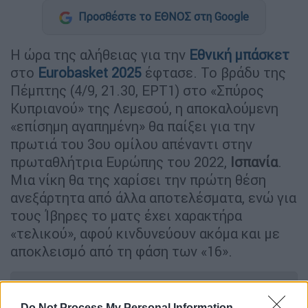
Προσθέστε το ΕΘΝΟΣ στη Google
Η ώρα της αλήθειας για την
Εθνική μπάσκετ
στο
Eurobasket 2025
έφτασε. To βράδυ της
Πέμπτης (4/9, 21.30, ΕΡΤ1) στο «Σπύρος
Κυπριανού» της Λεμεσού, η αποκαλούμενη
«επίσημη αγαπημένη» θα παίξει για την
πρωτιά του 3ου ομίλου απέναντι στην
πρωταθλήτρια Ευρώπης του 2022,
Ισπανία
.
Μια νίκη θα της χαρίσει την πρώτη θέση
ανεξάρτητα από άλλα αποτελέσματα, ενώ για
τους Ίβηρες το ματς έχει χαρακτήρα
«τελικού», αφού κινδυνεύουν ακόμα και με
αποκλεισμό από τη φάση των «16».
ΔΙΑΒΑΣΤΕ ΕΠΙΣΗΣ
Do Not Process My Personal Information