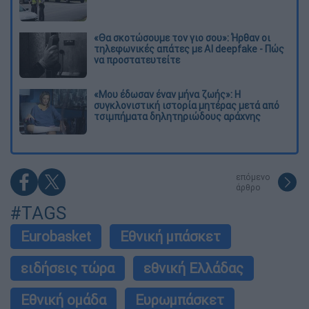
«Θα σκοτώσουμε τον γιο σου»: Ήρθαν οι
τηλεφωνικές απάτες με AI deepfake - Πώς
να προστατευτείτε
«Μου έδωσαν έναν μήνα ζωής»: Η
συγκλονιστική ιστορία μητέρας μετά από
τσιμπήματα δηλητηριώδους αράχνης
επόμενο
άρθρο
#TAGS
Eurobasket
Εθνική μπάσκετ
ειδήσεις τώρα
εθνική Ελλάδας
Εθνική ομάδα
Ευρωμπάσκετ