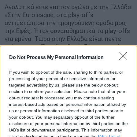
Αναλυτικά είπε για τον αγώνα με την Ελλάδα:
«Στην Euroleague, στα play-offs
αντιμετώπισα την προηγούμενη ομάδα μου,
την Εφές. Ήταν συναισθηματικά τα play-offs
για εμένα. Τώρα στην Ελλάδα είναι πέντε
παίκτες του Παναθηναϊκού. Ξέρω πως είναι
σημαντική η Εθνική για την Ελλάδα, το ίδιο
Do Not Process My Personal Information
και για την Τουρκία. Έχουμε καλή ομάδα και
θα είναι δύσκολο παιχνίδι. Η Ελλάδα έχει
If you wish to opt-out of the sale, sharing to third parties, or
πολύ έμπειρους παίκτες, όχι μόνο τον
processing of your personal or sensitive information for
targeted advertising by us, please use the below opt-out
Γιάννη. Ο Σλούκας, ο Παπανικολάου, ο
section to confirm your selection. Please note that after your
Μήτογλου, ο Ντόρσεϊ. Είναι πολύ καλοί.
opt-out request is processed you may continue seeing
Έχουν πολύ εμπειρία. Σίγουρα θα είναι πολύ
interest-based ads based on personal information utilized by
δύσκολο παιχνίδι, ίσως ένα από τα καλύτερα
us or personal information disclosed to third parties prior to
ματς στο τουρνουά μετά τον αγώνα με την
your opt-out. You may separately opt-out of the further
disclosure of your personal information by third parties on the
Σερβία».
IAB’s list of downstream participants. This information may
also be disclosed by us to third parties on the
IAB’s List of