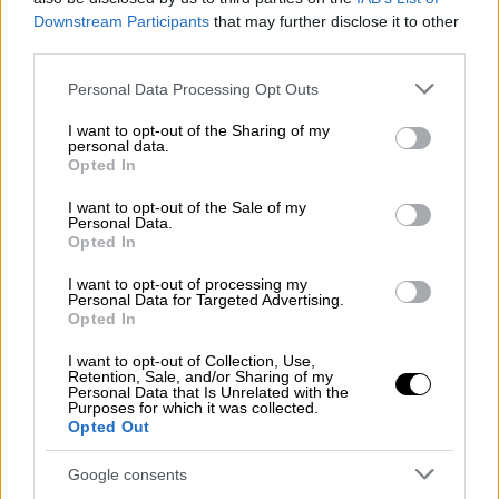
Για τον Βασίλη Σπανούλη: «Ο Σπανούλης είναι
Downstream Participants
that may further disclose it to other
καλός προπονητής. Το έδειξε στην Ελλάδα
third parties.
όταν προπονούσε στο Περιστέρι. Το έδειξε
Please note that this website/app uses one or more Google
Personal Data Processing Opt Outs
στη Μονακό. Είναι έξυπνος. Όταν ο
services and may gather and store information including but
Σπανούλης έπαιζε μπάσκετ ήταν ο πιο
not limited to your visit or usage behaviour. You may click to
I want to opt-out of the Sharing of my
personal data.
έξυπνος παίκτης στην Ευρώπη. Το μπάσκετ
grant or deny consent to Google and its third-party tags to
Opted In
δεν είναι περίπλοκο άθλημα. Έχει βρει
use your data for below specified purposes in below Google
consent section.
χημεία με έμπειρους παίκτες. Παίζουν πολύ
I want to opt-out of the Sale of my
Personal Data.
καλά. Έχει έναν από τους μεγαλύτερους
Opted In
αστέρες στο μπάσκετ, τον Γιάννη, τον
I want to opt-out of processing my
χρησιμοποιεί πολύ καλά. Η Ελλάδα είναι
Personal Data for Targeted Advertising.
Opted In
πολύ καλή ομάδα. Ο Σπανούλης έκανε
τρομερή δουλειά».
I want to opt-out of Collection, Use,
Retention, Sale, and/or Sharing of my
Personal Data that Is Unrelated with the
Για τον Τζέντι Όσμαν: «Ο Τζέντι δεν είναι
Purposes for which it was collected.
καλά. Δεν είναι καλά. Ο τραυματισμός είναι
Opted Out
πολύ σοβαρός. Το μόνο θετικό για εμάς είναι
Google consents
ότι δεν υπάρχει κάταγμα κοπώσεως στο