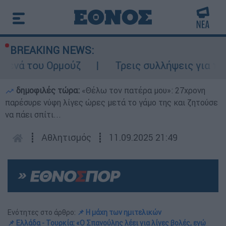
BREAKING NEWS:
ου Ορμούζ
Τρεις συλλήψεις για τις φωτιές
δημοφιλές τώρα:
«Θέλω τον πατέρα μου»: 27χρονη
παρέσυρε νύφη λίγες ώρες μετά το γάμο της και ζητούσε
να πάει σπίτι...
┋
Αθλητισμός
┋
11.09.2025 21:49
Ενότητες στο άρθρο:
📌 Η μάχη των ημιτελικών
📌 Ελλάδα - Τουρκία: «Ο Σπανούλης λέει για λίγες βολές, εγώ