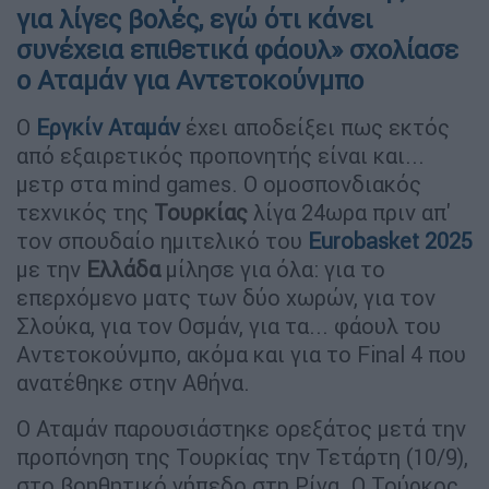
για λίγες βολές, εγώ ότι κάνει
συνέχεια επιθετικά φάουλ» σχολίασε
ο Αταμάν για Αντετοκούνμπο
Ο
Εργκίν Αταμάν
έχει αποδείξει πως εκτός
από εξαιρετικός προπονητής είναι και...
μετρ στα mind games. Ο ομοσπονδιακός
τεχνικός της
Τουρκίας
λίγα 24ωρα πριν απ'
τον σπουδαίο ημιτελικό του
Eurobasket 2025
με την
Ελλάδα
μίλησε για όλα: για το
επερχόμενο ματς των δύο χωρών, για τον
Σλούκα, για τον Οσμάν, για τα... φάουλ του
Αντετοκούνμπο, ακόμα και για το Final 4 που
ανατέθηκε στην Αθήνα.
Ο Αταμάν παρουσιάστηκε ορεξάτος μετά την
προπόνηση της Τουρκίας την Τετάρτη (10/9),
στο βοηθητικό γήπεδο στη Ρίγα. Ο Τούρκος