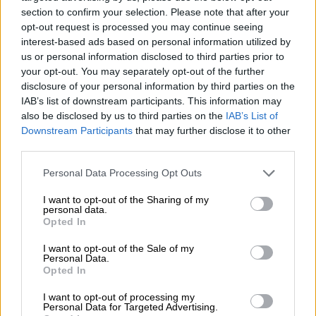
section to confirm your selection. Please note that after your
πέρασε και από τη Λάρισα!
opt-out request is processed you may continue seeing
interest-based ads based on personal information utilized by
Αθλητισμός
|
02.11.2025 22:00
us or personal information disclosed to third parties prior to
your opt-out. You may separately opt-out of the further
Πάρτι στις Σέρρες για τον 5άστερο
disclosure of your personal information by third parties on the
ΠΑΟΚ που δεν το κουνάει απ' την
IAB’s list of downstream participants. This information may
κορυφή!
also be disclosed by us to third parties on the
IAB’s List of
Downstream Participants
that may further disclose it to other
third parties.
Please note that this website/app uses one or more Google
Personal Data Processing Opt Outs
Αν και ο Ολυμπιακός προηγήθηκε με 3-1, οι
services and may gather and store information including but
Γιάντσουκ, Νίλσεν και Ανδρεόπουλο έδωσαν
not limited to your visit or usage behaviour. You may click to
I want to opt-out of the Sharing of my
personal data.
grant or deny consent to Google and its third-party tags to
προβάδισμα στους «πράσινους (4-7). Οι
Opted In
use your data for below specified purposes in below Google
Ερυθρόλευκοι δεν είχαν καλό σερβίς, ούτε
consent section.
I want to opt-out of the Sale of my
μπλοκ για το +5 του Παναθηναϊκού. Ο
Personal Data.
Opted In
Γκαρντίνι έριξε στο ματς τον Νεντέλκοβιτς
για το 20-22. Τα σερβίς του Δαλακούρα και
I want to opt-out of processing my
Personal Data for Targeted Advertising.
μια διπλή μπάλα από πλευράς Ολυμπιακού