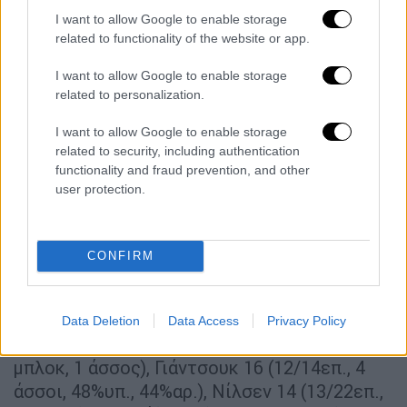
για το τελικό 0-3.
I want to allow Google to enable storage
related to functionality of the website or app.
Τα σετ: 0-3 (22-25, 17-25, 21-25).
I want to allow Google to enable storage
ΟΛΥΜΠΙΑΚΟΣ Σ.Φ.Π.
(Αντρέα Γκαρτίνι):
related to personalization.
Πέρριν 12π. (10/15επ., 2 άσσοι, 29%υπ.,
I want to allow Google to enable storage
24%αρ.), Ατανασίγιεβιτς 13 (10/21επ., 3
related to security, including authentication
άσσοι), Δαλακούρας 6 (5/13επ., 11%υπ.,
functionality and fraud prevention, and other
5%αρ.), Καβάνα 2 (1/1επ., 1 μπλοκ), Τζούριτς
user protection.
1 (1 μπλοκ), Νεντέλκοβιτς 3 (3/6επ.) /
Τζιάβρας (λ. – 8%υπ.), Λινάρδος,
Καπετανίδης, Χασμπάλα, Πιτακούδης 2
CONFIRM
(1/1επ., 1 μπλοκ).
ΠΑΝΑΘΗΝΑΪΚΟΣ Α.Ο.
(Δημήτρης
Data Deletion
Data Access
Privacy Policy
Ανδρεόπουλος): Γκάσμαν 10. (6/6επ., 3
μπλοκ, 1 άσσος), Γιάντσουκ 16 (12/14επ., 4
άσσοι, 48%υπ., 44%αρ.), Νίλσεν 14 (13/22επ.,