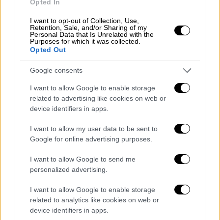
Opted In
έφεραν το 0-1 για τον Παναθηναϊκό (21-25).
I want to opt-out of Collection, Use,
Retention, Sale, and/or Sharing of my
Ο Σπίριτο, παρά το γεγονός πως ο
Personal Data that Is Unrelated with the
Ολυμπιακός προηγήθηκε και στο 2ο σετ,
Purposes for which it was collected.
Opted Out
διαμόρφωσε το 1-4. Ο Ατανασίεβιτς με δυο
άσους κατάφερε να ισοφαρίσει σε 4-4. Οι
Google consents
Γιάντσουκ και Νίλσεν «πυροβολούσαν» από
I want to allow Google to enable storage
τη διαγώνιο για το +6 των «πρασίνων» που
related to advertising like cookies on web or
πήραν με 25-17 το 2ο σετ.
device identifiers in apps.
Ο Νίλσεν ήταν κεντρικό πρόσωπο και στις
I want to allow my user data to be sent to
αρχές του 3ου σετ για τον Παναθηναϊκό. Αν
Google for online advertising purposes.
και ο Ολυμπιακός αντέδρασε και
I want to allow Google to send me
προσπέρασε με 8-7 και εν συνεχεία μείωσε
personalized advertising.
στον πόντο, oι Πράσινοι ήταν
αποφασισμένοι να μην αφήσουν τους
I want to allow Google to enable storage
related to analytics like cookies on web or
Ερυθρόλευκους να πάρουν σετ και το
device identifiers in apps.
κατάφεραν, φτάνοντας στο 25-21 στο 3ο σετ