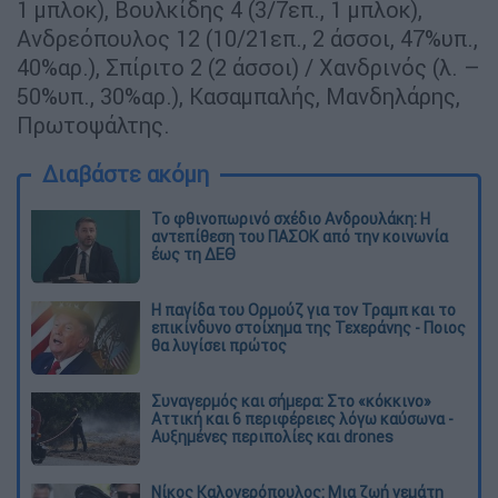
1 μπλοκ), Βουλκίδης 4 (3/7επ., 1 μπλοκ),
Ανδρεόπουλος 12 (10/21επ., 2 άσσοι, 47%υπ.,
40%αρ.), Σπίριτο 2 (2 άσσοι) / Χανδρινός (λ. –
50%υπ., 30%αρ.), Κασαμπαλής, Μανδηλάρης,
Πρωτοψάλτης.
Διαβάστε ακόμη
Το φθινοπωρινό σχέδιο Ανδρουλάκη: Η
αντεπίθεση του ΠΑΣΟΚ από την κοινωνία
έως τη ΔΕΘ
Η παγίδα του Ορμούζ για τον Τραμπ και το
επικίνδυνο στοίχημα της Τεχεράνης - Ποιος
θα λυγίσει πρώτος
Συναγερμός και σήμερα: Στο «κόκκινο»
Αττική και 6 περιφέρειες λόγω καύσωνα -
Αυξημένες περιπολίες και drones
Νίκος Καλογερόπουλος: Μια ζωή γεμάτη