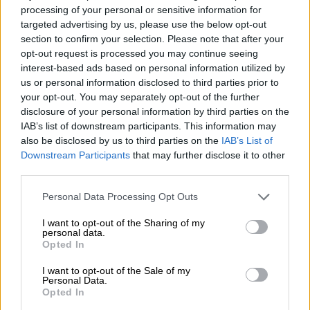
Ο Υφαντίδης εργάστηκε επί 43 χρόνια ως
processing of your personal or sensitive information for
targeted advertising by us, please use the below opt-out
καταγραφέας στους μετρητές της ΕΥΔΑΠ
,
section to confirm your selection. Please note that after your
μετρώντας καθημερινά δρόμους, βήματα και
opt-out request is processed you may continue seeing
ρολόγια — «έτρεχε» κυριολεκτικά μαζί με το
interest-based ads based on personal information utilized by
νερό που κατέγραφε.
us or personal information disclosed to third parties prior to
your opt-out. You may separately opt-out of the further
«Σε όλη μου τη ζωή, και στη δουλειά μου,
disclosure of your personal information by third parties on the
IAB’s list of downstream participants. This information may
είχα μάθει να τρέχω
», είπε χαμογελώντας,
also be disclosed by us to third parties on the
IAB’s List of
λίγο μετά τον τερματισμό του στο
Downstream Participants
that may further disclose it to other
Παναθηναϊκό Στάδιο.
third parties.
Please note that this website/app uses one or more Google
Personal Data Processing Opt Outs
services and may gather and store information including but
not limited to your visit or usage behaviour. You may click to
I want to opt-out of the Sharing of my
personal data.
grant or deny consent to Google and its third-party tags to
Opted In
use your data for below specified purposes in below Google
consent section.
I want to opt-out of the Sale of my
video
Personal Data.
Opted In