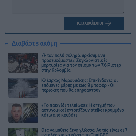
καταχώρηση
Διαβάστε ακόμη
«Ήταν πολύ σκληρό, αρχίσαμε να
προσευχόμαστε»: Συγκλονιστικές
μαρτυρίες για τον σεισμό των 7,6 Ρίχτερ
στην Κολομβία
Κλέαρχος Μαρουσάκης: Επικίνδυνες οι
επόμενες μέρες με έως 9 μποφόρ - Οι
περιοχές που θα επηρεαστούν
«Το παιχνίδι τελείωσε»: Η στιγμή που
αστυνομικοί εντοπίζουν stalker κρυμμένο
κάτω από κρεβάτι
Θες να μάθεις ξένη γλώσσα; Αυτές είναι οι 7
εντολές για να κάνεις το ChatGPT