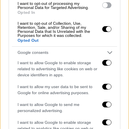
I want to opt-out of processing my
Personal Data for Targeted Advertising.
Opted In
Προερχόμενος από οικογένεια δρομέων, ο
I want to opt-out of Collection, Use,
Retention, Sale, and/or Sharing of my
Ιωακείμ
θυμάται πάντα τον εαυτό του να
Personal Data that Is Unrelated with the
Purposes for which it was collected.
τρέχει μαζί με την αδελφή του, Ελένη
Opted Out
Υφαντίδου
, που υπήρξε πρωταθλήτρια στα
Google consents
100 και 200 μέτρα στις μικρές ηλικιακές
κατηγορίες. Τρέχανε από μικροί,
I want to allow Google to enable storage
μοιράζοντας την ίδια αγάπη για τον στίβο
related to advertising like cookies on web or
device identifiers in apps.
και την άσκηση.
I want to allow my user data to be sent to
Όπως παραδέχτηκε ο ίδιος, έκανε λάθος
Google for online advertising purposes.
τακτική στη φετινή διαδρομή:
I want to allow Google to send me
«Ξεκίνησα πιο γρήγορα απ’ ό,τι έπρεπε
, κι
personalized advertising.
αυτό μου κόστισε. Μετά από λίγα χιλιόμετρα
ένιωσα υπερβολική κόπωση και έβαλα στόχο
I want to allow Google to enable storage
related to analytics like cookies on web or