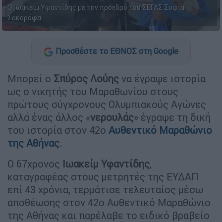
Ο Ιωακείμ Υφαντίδης με την πρόεδρο του ΣΕΓΑΣ Σοφία
Σακοράφα
Προσθέστε το ΕΘΝΟΣ στη Google
Μπορεί ο
Σπύρος Λούης
να έγραψε ιστορία
ως ο νικητής του Μαραθωνίου στους
πρώτους σύγχρονους Ολυμπιακούς Αγώνες
αλλά ένας άλλος «
νερουλάς
» έγραψε τη δική
του ιστορία στον 42ο
Αυθεντικό Μαραθώνιο
της Αθήνας
.
Ο 67χρονος
Ιωακείμ Υφαντίδης
,
καταγραφέας στους μετρητές της ΕΥΔΑΠ
επί 43 χρόνια, τερμάτισε τελευταίος μέσω
αποθέωσης στον 42ο Αυθεντικό Μαραθώνιο
της Αθήνας και παρέλαβε το ειδικό βραβείο