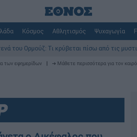
λάδα
Κόσμος
Αθλητισμός
Ψυχαγωγία
F
Ορμούζ: Τι κρύβεται πίσω από τις μυστικές διαπ
δα των εφημερίδων
|
➔ Μάθετε περισσότερα για τον καιρό
 άνετα ο Δικέφαλος που