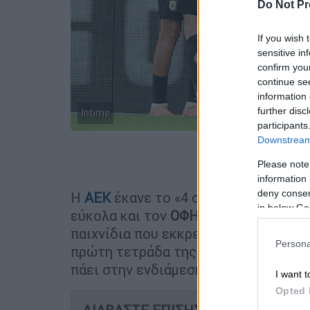
Do Not Pr
If you wish 
sensitive in
confirm you
continue se
information 
further disc
Intime
participants
Downstream 
Προσθέστε
Please note
information 
deny consent
Η
ΑΕΚ
έκανε το «4 στα 4» στη
League
in below Go
εύκολα και τον
ΟΦΗ
με 2-0 στην OPAP
παιχνίδια που εκκρεμούν προκειμένο
Persona
πρώτη τετράδα της βαθμολογίας που 
πάει στην ενδιάμεση φάση.
I want t
Opted 