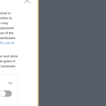
sonal or
ection to
ou may
 personal
out of the
 downstream
B’s List of
er and store
to grant or
ed purposes