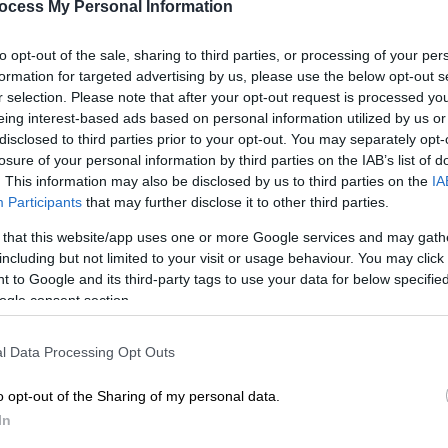
ocess My Personal Information
to opt-out of the sale, sharing to third parties, or processing of your per
formation for targeted advertising by us, please use the below opt-out s
r selection. Please note that after your opt-out request is processed y
eing interest-based ads based on personal information utilized by us or
disclosed to third parties prior to your opt-out. You may separately opt-
losure of your personal information by third parties on the IAB’s list of
. This information may also be disclosed by us to third parties on the
IA
Participants
that may further disclose it to other third parties.
 το ΕΘΝΟΣ στη Google
 that this website/app uses one or more Google services and may gath
including but not limited to your visit or usage behaviour. You may click 
 to Google and its third-party tags to use your data for below specifi
 Phase
του
Κυπέλλου Ελλάδας
, νικώντας
ogle consent section.
 Arena. Ωστόσο θα πρέπει να περιμένει τα
υ να διαπιστώσει αν θα βρίσκεται στην
l Data Processing Opt Outs
οδηγεί απευθείας στα προημιτελικά ή θα
o opt-out of the Sharing of my personal data.
In