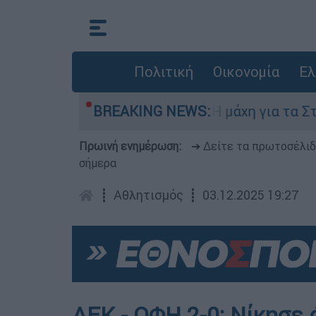
Πολιτική
Οικονομία
Ελ
τη 6 Αυγούστου
BREAKING NEWS:
Η μάχη για τα Στενά του 
Πρωινή ενημέρωση:
➔ Δείτε τα πρωτοσέλι
σήμερα
┋
Αθλητισμός
┋
03.12.2025 19:27
ΑΕΚ - ΟΦΗ 2-0: Νίκησε