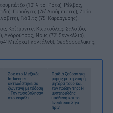
ουμπάτζο (10’ λ.τρ. Ρότα), Ρέλβας,
έδα), Γκρούγιτς (75’ Λιούμπισιτς), Ζοάο
νοβιτς), Γιόβιτς (75’ Καραργύρης).
ς, Κρίζμανιτς, Κωστούλας, Σαλσίδο,
, Ανδρούτσος, Νους (72’ Σενγκέλια),
 (64’ Μπόρχα Γκονζάλεθ), Θεοδοσουλάκης,
Σοκ στο Μεξικό:
Παιδιά ζούσαν για
Influencer
μέρες με τη νεκρή
εκτελέστηκε σε
μητέρα τους και
ζωντανή μετάδοση
τον πρώην της: Η
- Τον πυροβόλησαν
μυστηριώδης
στο κεφάλι
υπόθεση και το
livestream λίγο
πριν