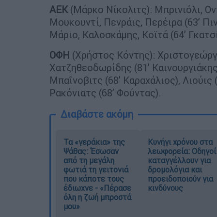
ΑΕΚ
(Μάρκο Νίκολιτς): Μπρινιόλι, Οντ
Μουκουντί, Πενράις, Περέιρα (63’ Πιν
Μάριο, Καλοσκάμης, Κοϊτά (64’ Γκατσί
ΟΦΗ
(Χρήστος Κόντης): Χριστογεώργο
Χατζηθεοδωρίδης (81’ Καινουργιάκης)
Μπαΐνοβιτς (68’ Καραχάλιος), Λιούις
Ρακόνιατς (68’ Φούντας).
Διαβάστε ακόμη
Τα «γεράκια» της
Κυνήγι χρόνου στα
Ψάθας: Έσωσαν
λεωφορεία: Οδηγοί
από τη μεγάλη
καταγγέλλουν για
φωτιά τη γειτονιά
δρομολόγια και
που κάποτε τους
προειδοποιούν για
έδιωχνε - «Πέρασε
κινδύνους
όλη η ζωή μπροστά
μου»