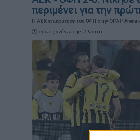
περιμένει για την πρώτ
Η ΑΕΚ επικράτησε του ΟΦΗ στην OPAP Arena κα
🕛 χρόνος ανάγνωσης: 2 λεπτά ┋