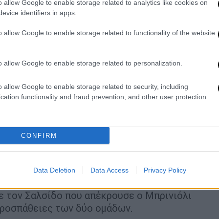
o allow Google to enable storage related to analytics like cookies on
evice identifiers in apps.
 Μάρκο Νίκολιτς με πολλές βασικές
o allow Google to enable storage related to functionality of the website
τώπισε προβλήματα απέναντι στον ΟΦΗ,
 τερμάτων που ήθελε για να πάρει μία
o allow Google to enable storage related to personalization.
ρε και πέρασε ελάχιστα άουτ, ενώ στο 15’
o allow Google to enable storage related to security, including
ην περιοχή, έδιωξε με δυσκολία ο
cation functionality and fraud prevention, and other user protection.
 Καλοσκάμης έκλεψε την μπάλα από δεξιά κι
να χάνει το κοντρόλ αλλά κατάφερε να
ρει για το 1-0.
CONFIRM
 μία πολύ καλή ευκαιρία με τον Καλοσκάμη
ενέργεια και πάσα του Περέιρα, ο Ζοάο
Data Deletion
Data Access
Privacy Policy
α τους «κιτρινόμαυρους». Ο ΟΦΗ έχασε δύο
 με τον Σαλσίδο που απέκρουσε ο Μπρινιόλι
 προσπάθειες των δύο ομάδων.