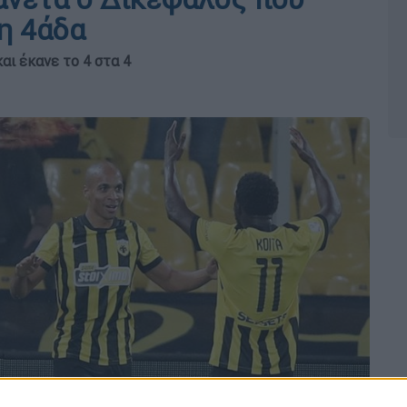
η 4άδα
ι έκανε το 4 στα 4