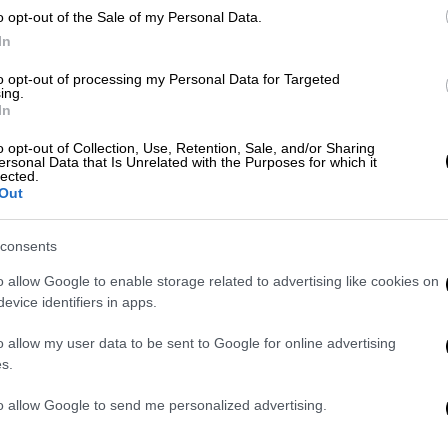
o opt-out of the Sale of my Personal Data.
In
 Άνετη νίκη των Ερυθρόλευκων με 5άρα
to opt-out of processing my Personal Data for Targeted
ing.
In
o opt-out of Collection, Use, Retention, Sale, and/or Sharing
ersonal Data that Is Unrelated with the Purposes for which it
lected.
 Λεβαδειακός, έκανε το «4 στα 4» και
Out
consents
o allow Google to enable storage related to advertising like cookies on
λύτερη διαφορά τερμάτων (10-3, +7), κάτι
evice identifiers in apps.
ακός εφόσον νικήσει και τον Ηρακλή καθώς
o allow my user data to be sent to Google for online advertising
φορά τερμάτων. Απ' την πλευρά της η ΑΕΚ
s.
. Παράλληλα, τόσο ο Παναθηναϊκός, όσο κι ο
αι) στα δικά τους παιχνίδια, θα έχουν τη
to allow Google to send me personalized advertising.
ση. Οπότε οι Κιτρινόμαυροι είναι εν