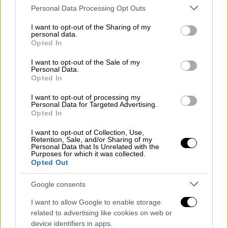
προημιτελικά. Την πρόκριση στα πλέι οφ του
Please note that this website/app uses one or more Google
Personal Data Processing Opt Outs
services and may gather and store information including but
θεσμού εξασφάλισε και η Κηφισιά παρά την
not limited to your visit or usage behaviour. You may click to
I want to opt-out of the Sharing of my
ήττα.
personal data.
grant or deny consent to Google and its third-party tags to
Opted In
use your data for below specified purposes in below Google
Ο Παναθηναϊκός είχε δυσκολίες στη
consent section.
I want to opt-out of the Sale of my
δημιουργία στην εκκίνηση του αγώνα, με την
Personal Data.
Opted In
ομάδα των βορείων προαστίων να έχει την
πρώτη καλή στιγμή στο 11’ με μία σέντρα-
I want to opt-out of processing my
Personal Data for Targeted Advertising.
σουτ του Ζέρσον Σόουζα που έδιωξε ο
Opted In
Κότσαρης. Στο 20’ το Τριφύλλι βγήκε ωραία
στην επίθεση, ο Μλαντένοβιτς έκανε το
I want to opt-out of Collection, Use,
Retention, Sale, and/or Sharing of my
overlap, τροφοδοτήθηκε από τον
Personal Data that Is Unrelated with the
Purposes for which it was collected.
Τζούριτσιτς κι έκανε την σέντρα, αλλά ο
Opted Out
Μπακασέτας με προβολή έστειλε την μπάλα
Google consents
άουτ, ενώ στο 23’ η κεφαλιά του Ίνγκασον
έπειτα από κόρνερ του Μπακασέτα κόπηκε
I want to allow Google to enable storage
από τον Ούγκο Σόουζα.
related to advertising like cookies on web or
device identifiers in apps.