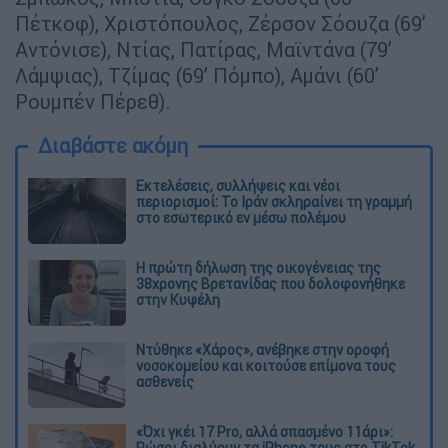
Πέτκοφ), Χριστόπουλος, Ζέρσον Σόουζα (69’
Αντόνισε), Ντίας, Πατίρας, Μαϊντάνα (79’
Λάμψιας), Τζίμας (69’ Πόμπο), Αμάνι (60’
Ρουμπέν Πέρεθ).
Διαβάστε ακόμη
Εκτελέσεις, συλλήψεις και νέοι
περιορισμοί: Το Ιράν σκληραίνει τη γραμμή
στο εσωτερικό εν μέσω πολέμου
Η πρώτη δήλωση της οικογένειας της
38χρονης Βρετανίδας που δολοφονήθηκε
στην Κυψέλη
Ντύθηκε «Χάρος», ανέβηκε στην οροφή
νοσοκομείου και κοιτούσε επίμονα τους
ασθενείς
«Όχι γκέι 17 Pro, αλλά σπασμένο 11άρι»:
Ρώσοι διαλύουν τα iPhone τους στο TikTok