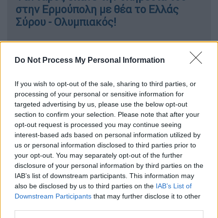
στην Ερμούπολη με θέα το Ελλάς
Σύρου - Ολυμπιακός!
Αθλητισμός
|
03.12.2025 21:04
Do Not Process My Personal Information
Φουντώνουν τα σενάρια για φυγή του
Γιάννη Αντετοκούνμπο από τους
If you wish to opt-out of the sale, sharing to third parties, or
Μπακς: «Ζήτησε να γίνει παίκτης των
processing of your personal or sensitive information for
Νικς»!
targeted advertising by us, please use the below opt-out
section to confirm your selection. Please note that after your
opt-out request is processed you may continue seeing
interest-based ads based on personal information utilized by
us or personal information disclosed to third parties prior to
Πλέον οι Πράσινοι θα πάνε στο τελευταίο
your opt-out. You may separately opt-out of the further
εκτός έδρας παιχνίδι της 17ης Δεκεμβρίου
disclosure of your personal information by third parties on the
με την Καβάλα για να ψάξουν την τέταρτη
IAB’s list of downstream participants. This information may
νίκη τους και πολλά γκολ, προκειμένου να
also be disclosed by us to third parties on the
IAB’s List of
Downstream Participants
that may further disclose it to other
κλειδώσουν την πρώτη τετράδα της
third parties.
βαθμολογίας την απευθείας πρόκριση στα