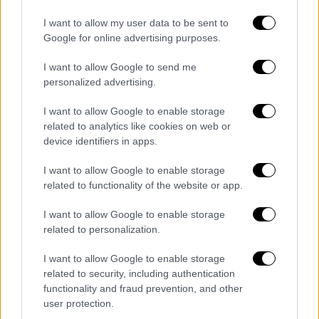
Στο 29’ από εξαιρετική πάσα του
I want to allow my user data to be sent to
Μπακασέτα, ο Τζούριτσιτς «χώθηκε» στην
Google for online advertising purposes.
άμυνα της Κηφισιάς ερχόμενος απ’ την πίσω
ζώνη, έκανε ένα κοντρόλ με το στήθος κι
I want to allow Google to send me
έπιασε ένα γυριστό σουτ, όμως η μπάλα
personalized advertising.
πέρασε λίγο πάνω από τα δοκάρια του
I want to allow Google to enable storage
Ξενόπουλου. Στο 41’ ο Παναθηναϊκός έχασε
related to analytics like cookies on web or
μοναδική ευκαιρία να ανοίξει το σκορ, όταν
device identifiers in apps.
από πολύ ωραία κυκλοφορία της μπάλας και
I want to allow Google to enable storage
χαμηλό γύρισμα από τον Μλαντένοβιτς, ο
related to functionality of the website or app.
Μπρέγκου ολομόναχος απ’ τη μικρή περιοχή
έκανε κάκιστο τελείωμα πάνω απ’ τα
I want to allow Google to enable storage
δοκάρια.
related to personalization.
I want to allow Google to enable storage
Ο ρυθμός του αγώνα παρέμεινε...
related to security, including authentication
υποτονικός και στο δεύτερο ημίχρονο, με
functionality and fraud prevention, and other
τον Παναθηναϊκό να φτάνει εντέλει στη νίκη
user protection.
χάρις σε ένα εύστοχο πέναλτι του Τάσου