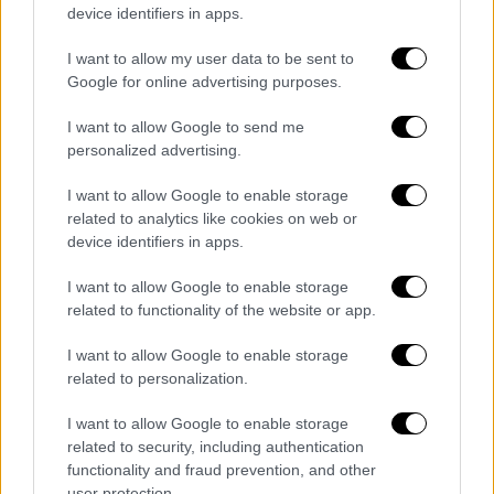
device identifiers in apps.
Για το πόσο διαφορετικό περιμένει το ματς:
I want to allow my user data to be sent to
«Ξέρω καλά τον Ολυμπιακό και τον
Google for online advertising purposes.
Μεντιλίμπαρ. Ο Ολυμπιακός γνωρίζει και
εμάς. Εκπλήξεις δεν μπορούν να υπάρξουν.
I want to allow Google to send me
personalized advertising.
Το διαφορετικό είναι ότι μπορεί το ματς να
επεκταθεί πέρα από τα 90 λεπτά, οπότε
I want to allow Google to enable storage
μπορεί να υπάρξει διαφοροποίηση στις
related to analytics like cookies on web or
τακτικές».
device identifiers in apps.
I want to allow Google to enable storage
Για τους νεοαποκτηθέντες: «Προπονούνται
related to functionality of the website or app.
μαζί μας 15 ημέρες. Τον έναν τον ξέρω καλά
από την προηγούμενη θητεία, ο Ισέκα
I want to allow Google to enable storage
γνωρίζει τον ΟΦΗ. Θα βοηθήσουν,
related to personalization.
υπολογίζουμε και τους δύο, όπως όλους
I want to allow Google to enable storage
τους παίκτες».
related to security, including authentication
functionality and fraud prevention, and other
Για την παρουσία φιλάθλων και των δύο
user protection.