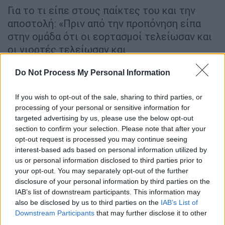
Για το τι είπε στους παίκτες του και την
αποστολή: «Πριν από την προπόνηση είπα
στην ομάδα ότι οι εορτασμοί τελείωσαν και
οι γιορτές τελείωσαν και
συγκεντρωνόμαστε σε αυτό το παιχνίδι, σε
Do Not Process My Personal Information
αυτόν τον τελικό. Μιας και παίζουμε σε
αυτόν τον τελικό θέλουμε να είμαστε όλοι
If you wish to opt-out of the sale, sharing to third parties, or
παρόντες».
processing of your personal or sensitive information for
targeted advertising by us, please use the below opt-out
Για τον κόσμο: «Είναι πολύ ευχάριστο που θα
section to confirm your selection. Please note that after your
υπάρχουν φίλαθλοι και από τις δύο ομάδες,
opt-out request is processed you may continue seeing
αλλά είναι και το πιο φυσιολογικό. Ελπίζω
interest-based ads based on personal information utilized by
να πάνε όλα καλά, να είναι μία γιορτή, να
us or personal information disclosed to third parties prior to
your opt-out. You may separately opt-out of the further
έχουμε μία ωραία ατμόσφαιρα και όλοι να το
disclosure of your personal information by third parties on the
απολαύσουν».
IAB’s list of downstream participants. This information may
also be disclosed by us to third parties on the
IAB’s List of
Για τις διαφορές σε σχέση με προηγούμενο
Downstream Participants
that may further disclose it to other
τελικό: «Γνωρίζουμε καλά τον ΟΦΗ. Ένας
third parties.