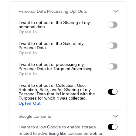
τελικός είναι ένας τελικός και έτσι πρέπει
Please note that this website/app uses one or more Google
Personal Data Processing Opt Outs
να τον αντιμετωπίζεις, χωρίς να σκέφτεσαι
services and may gather and store information including but
ότι είσαι πιο δυνατός. Δεν υπάρχει κάποιο
not limited to your visit or usage behaviour. You may click to
I want to opt-out of the Sharing of my
personal data.
πλεονέκτημα για καμία ομάδα».
grant or deny consent to Google and its third-party tags to
Opted In
use your data for below specified purposes in below Google
Χρήστος Κόντης: «Να είμαστε
consent section.
I want to opt-out of the Sale of my
Personal Data.
ανταγωνιστικοί»
Opted In
Από την πλευρά του ο προπονητής του ΟΦΗ
I want to opt-out of processing my
Personal Data for Targeted Advertising.
Χρήστος Κόντης αναφέρθηκε στο κίνητρο
Opted In
που έχουν οι παίκτες του: «Το κίνητρο σε
I want to opt-out of Collection, Use,
τέτοια παιχνίδια υπάρχει από μόνο του.
Retention, Sale, and/or Sharing of my
Personal Data that Is Unrelated with the
Παίζουμε με τον νταμπλούχο, αυτό είναι
Purposes for which it was collected.
κίνητρο. Να κοιτάξουμε τον Ολυμπιακό στα
Opted Out
ίσια, να βγάλουμε την ποιότητά μας και στο
Google consents
τέλος θα δούμε τι έχουμε καταφέρει. Αν
σηκώσουμε το τρόπαιο, θα είναι ώθηση για
I want to allow Google to enable storage
related to advertising like cookies on web or
τη συνέχεια της σεζόν».