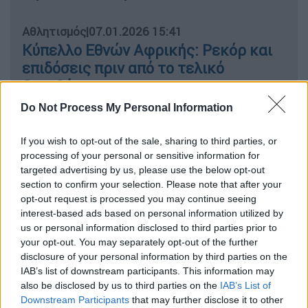
Αθλητισμός
|
07.01.2026 15:41
Κύπελλο Εθνών Αφρικής: Ρεκόρ και
επιδόσεις πριν από το τελικό
ξεκαθάρισμα
Do Not Process My Personal Information
If you wish to opt-out of the sale, sharing to third parties, or
Ο 74χρονος θρύλος του αγγλικού
processing of your personal or sensitive information for
ποδοσφαίρου εισήχθη πρόσφατα σε
targeted advertising by us, please use the below opt-out
section to confirm your selection. Please note that after your
νοσοκομείο, έπειτα από επίμονα
opt-out request is processed you may continue seeing
συμπτώματα στην κοιλιακή χώρα, τα οποία
interest-based ads based on personal information utilized by
οδήγησαν στις απαραίτητες εξετάσεις και
us or personal information disclosed to third parties prior to
τελικά στη διάγνωση. Σύμφωνα με την
your opt-out. You may separately opt-out of the further
disclosure of your personal information by third parties on the
επίσημη ενημέρωση, ο Κίγκαν αναμένεται να
IAB’s list of downstream participants. This information may
ξεκινήσει άμεσα θεραπεία, ενώ εξέφρασε
also be disclosed by us to third parties on the
IAB’s List of
την ευγνωμοσύνη του προς το ιατρικό
Downstream Participants
that may further disclose it to other