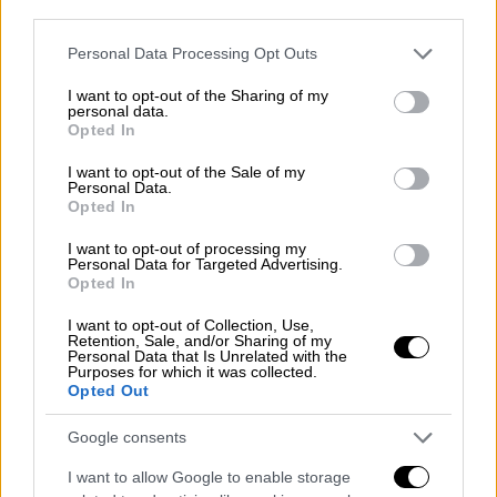
προσωπικό που τον παρακολουθεί. Η
third parties.
οικογένειά του ζήτησε να γίνει σεβαστή η
Please note that this website/app uses one or more Google
Personal Data Processing Opt Outs
ιδιωτικότητά της, διευκρινίζοντας πως δεν
services and may gather and store information including but
θα υπάρξουν περαιτέρω δηλώσεις.
not limited to your visit or usage behaviour. You may click to
I want to opt-out of the Sharing of my
personal data.
grant or deny consent to Google and its third-party tags to
Opted In
Η είδηση αγγίζει βαθιά μια ολόκληρη γενιά
use your data for below specified purposes in below Google
consent section.
φιλάθλων. Ο Κίγκαν υπήρξε ένας από τους
I want to opt-out of the Sale of my
Personal Data.
πιο χαρισματικούς επιθετικούς της εποχής
Opted In
του, με καριέρα που άφησε ανεξίτηλο
I want to opt-out of processing my
αποτύπωμα τόσο σε συλλογικό όσο και σε
Personal Data for Targeted Advertising.
διεθνές επίπεδο. Μεταξύ άλλων, φόρεσε τη
Opted In
φανέλα της Λίβερπουλ, του Αμβούργο και
I want to opt-out of Collection, Use,
της Νιούκαστλ, ενώ κατέκτησε δύο φορές
Retention, Sale, and/or Sharing of my
Personal Data that Is Unrelated with the
το βραβείο του Ευρωπαίου Ποδοσφαιριστή
Purposes for which it was collected.
Opted Out
της Χρονιάς, επίτευγμα που τον τοποθετεί
στο πάνθεον του ευρωπαϊκού ποδοσφαίρου.
Google consents
Με τη φανέλα της Λίβερπουλ έζησε τα πιο
I want to allow Google to enable storage