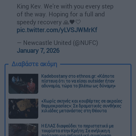
King Kev. We're with you every step
of the way. Hoping for a full and
speedy recovery 🙏🖤🤍
pic.twitter.com/yLVSJWMrKf
— Newcastle United (@NUFC)
January 7, 2026
Διαβάστε ακόμη
Kadebostany στο ethnos.gr: «Κάποτε
πίστευα ότι το να είσαι outsider ήταν
αδυναμία, τώρα το βλέπω ως δύναμη»
«Χωρίς σκηνές και κουβέρτες σε ακραίες
θερμοκρασίες»: Σε δραματικές συνθήκες
χιλιάδες μετανάστες στη Θέουτα
Η ΕΛΑΣ διαψεύδει το περιστατικό με
τουρίστα στην Κρήτη: Σε ενήλικη η
πρόταση για σεξουαλική συνεύρεση