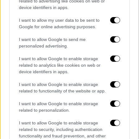
related to advertising like cookies on web or
ένδοξα χρόνια της καριέρας του,
device identifiers in apps.
συμβάλλοντας καθοριστικά στις μεγάλες
επιτυχίες της δεκαετίας του ’70.
I want to allow my user data to be sent to
Αγωνίστηκε για έξι σεζόν στο «Άνφιλντ»,
Google for online advertising purposes.
σημειώνοντας 100 γκολ σε 323 εμφανίσεις
I want to allow Google to send me
και πανηγυρίζοντας τίτλους σε Αγγλία και
personalized advertising.
Ευρώπη. Δεν είναι τυχαίο ότι η είδηση της
διάγνωσής του προκάλεσε άμεση και
I want to allow Google to enable storage
related to analytics like cookies on web or
συγκινητική αντίδραση από τον σύλλογο και
device identifiers in apps.
την ένωση παλαίμαχων Forever Reds, που
εξέφρασαν δημόσια τη στήριξή τους.
I want to allow Google to enable storage
related to functionality of the website or app.
The thoughts and support of
I want to allow Google to enable storage
everyone at Liverpool FC and Forever
related to personalization.
Reds are with Kevin Keegan after he
was diagnosed with cancer.
I want to allow Google to enable storage
related to security, including authentication
— Liverpool FC (@LFC)
January 7,
functionality and fraud prevention, and other