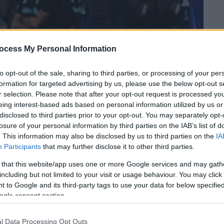
ocess My Personal Information
to opt-out of the sale, sharing to third parties, or processing of your per
formation for targeted advertising by us, please use the below opt-out s
r selection. Please note that after your opt-out request is processed y
eing interest-based ads based on personal information utilized by us or
 το ΕΘΝΟΣ στη Google
disclosed to third parties prior to your opt-out. You may separately opt-
losure of your personal information by third parties on the IAB’s list of
. This information may also be disclosed by us to third parties on the
IA
ελικό του
ισπανικού
Super
Cup
, που ήρθε σε
Participants
that may further disclose it to other third parties.
ων Μερένχες, έφερε το πρόωρο τέλος στη
 that this website/app uses one or more Google services and may gath
μπι Αλόνσο
...
including but not limited to your visit or usage behaviour. You may click 
 to Google and its third-party tags to use your data for below specifi
ogle consent section.
l Data Processing Opt Outs