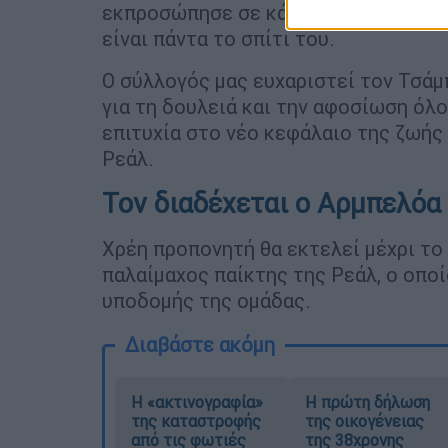
εκπροσώπησε σε κάθε στιγμή τις αξί
είναι πάντα το σπίτι του.
Ο σύλλογός μας ευχαριστεί τον Τσάμπ
για τη δουλειά και την αφοσίωση όλο
επιτυχία στο νέο κεφάλαιο της ζωής
Ρεάλ.
Τον διαδέχεται ο Αρμπελόα
Χρέη προπονητή θα εκτελεί μέχρι το
παλαίμαχος παίκτης της Ρεάλ, ο οπο
υποδομής της ομάδας.
Διαβάστε ακόμη
Η «ακτινογραφία»
Η πρώτη δήλωση
της καταστροφής
της οικογένειας
από τις φωτιές
της 38χρονης