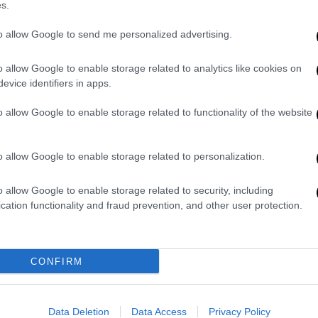
εγάλη πίστωση χρόνου. Ωστόσο αποδείχθηκε
s.
εάλ είναι απ' τους πιο... καυτούς και
τον πλανήτη.
to allow Google to send me personalized advertising.
όμο καθώς στη μετά Αντσελότι εποχή,
o allow Google to enable storage related to analytics like cookies on
 κανόνες που ενόχλησαν τις βεντέτες του
evice identifiers in apps.
 Βινίσιους ήταν εμφανής, ενώ κατά καιρούς
o allow Google to enable storage related to functionality of the website
ωτερικό που έκαναν λόγο για αρνητικό
ς» σχέσεις του κόουτς με τους
o allow Google to enable storage related to personalization.
o allow Google to enable storage related to security, including
cation functionality and fraud prevention, and other user protection.
κατόπιν κοινής συμφωνίας μεταξύ του
οφασίστηκε να μπει τέλος στη θητεία του
CONFIRM
αγάπη και τον θαυμασμό όλου του
ί θρύλο της Ρεάλ Μαδρίτης και
Data Deletion
Data Access
Privacy Policy