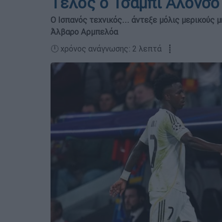
Τέλος ο Τσάμπι Αλόνσο
Ο Ισπανός τεχνικός... άντεξε μόλις μερικούς 
Άλβαρο Αρμπελόα
🕛 χρόνος ανάγνωσης: 2 λεπτά ┋