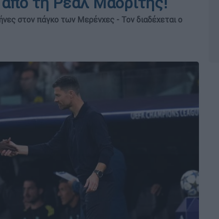
 από τη Ρεάλ Μαδρίτης!
μήνες στον πάγκο των Μερένχες - Τον διαδέχεται ο