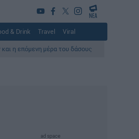
od & Drink
Travel
Viral
μενη μέρα του δάσους
Προφυλακιστέος ο 