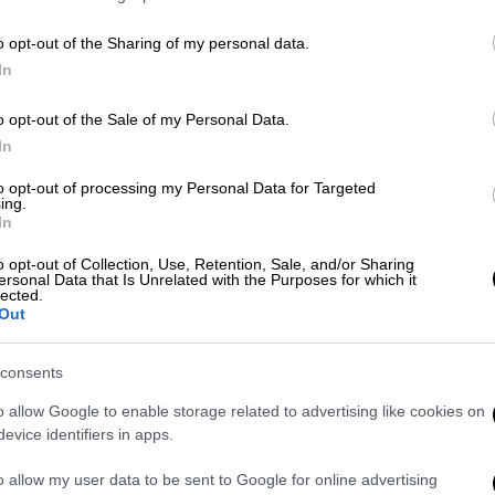
το «El Clasico»: «Εγώ αλλαγή; Φεύγω
o opt-out of the Sharing of my personal data.
In
o opt-out of the Sale of my Personal Data.
η του Βινίσιους με τον Αλόνσο - Ο
In
 ανανεώνει το συμβόλαιό του
to opt-out of processing my Personal Data for Targeted
ing.
In
o opt-out of Collection, Use, Retention, Sale, and/or Sharing
ωσε το τέλος της συνεργασίας των δύο
ersonal Data that Is Unrelated with the Purposes for which it
lected.
 του τίτλου από την «αιώνια» αντίπαλο
Out
ουτσάρει τη Ρεάλ για επτά μήνες αλλά δεν
 να χτίσει την ομάδα, όπως επιθυμούσε.
consents
οντας στις «βαλίτσες» του μια τρομερή
o allow Google to enable storage related to advertising like cookies on
ε δεδομένη την αγάπη και την εκτίμηση του
evice identifiers in apps.
ης είχε διαπρέψει στο Μπερναμπέου, θα
o allow my user data to be sent to Google for online advertising