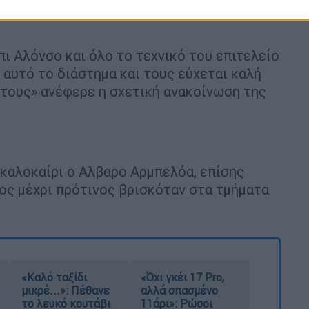
ες του συλλόγου μας. Η Ρεάλ Μαδρίτης θα
ι Αλόνσο και όλο το τεχνικό του επιτελείο
 αυτό το διάστημα και τους εύχεται καλή
 τους» ανέφερε η σχετική ανακοίνωση της
 καλοκαίρι ο Αλβαρο Αρμπελόα, επίσης
ίος μέχρι πρότινος βρισκόταν στα τμήματα
«Καλό ταξίδι
«Όχι γκέι 17 Pro,
μικρέ...»: Πέθανε
αλλά σπασμένο
το λευκό κουτάβι
11άρι»: Ρώσοι