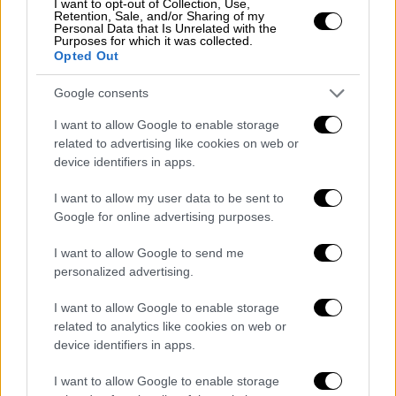
I want to opt-out of Collection, Use,
επιθετικά οι Πειραιώτες αξιοποίησαν στο
Retention, Sale, and/or Sharing of my
Personal Data that Is Unrelated with the
έπακρο τις ευκαιρίες που δημιούργησαν
Purposes for which it was collected.
Opted Out
στην αρχή και στο φινάλε του α' ημιχρόνου.
Google consents
Με το ξεκίνημα του αγώνα, ο Ολυμπιακός
κέρδισε κόρνερ, ο Ροντινέι εκτέλεσε
I want to allow Google to enable storage
related to advertising like cookies on web or
ιδανικά και ο Κοστίνια με τρομερή κεφαλιά
device identifiers in apps.
άνοιξε το σκορ μόλις στα 90 δευτερόλεπτα
(2'). Ήταν το πρώτο γκολ του Πορτογάλου με
I want to allow my user data to be sent to
τη φανέλα του Ολυμπιακού και το μοναδικό
Google for online advertising purposes.
του σε ευρωπαϊκή διοργάνωση.
I want to allow Google to send me
personalized advertising.
Στη συνέχεια, ο Τζολάκης κράτησε όρθια την
ομάδα του με διαδοχικές επεμβάσεις σε
I want to allow Google to enable storage
προσπάθειες των Μπαντέ, Κουάνσα, Ποκού,
related to analytics like cookies on web or
Γκριμάλντο και Βάθκεθ. Κι ενώ η πίεση των
device identifiers in apps.
Γερμανών κορυφωνόταν, στις καθυστερήσεις
I want to allow Google to enable storage
του πρώτου μέρους ο Ροντινέι έβγαλε