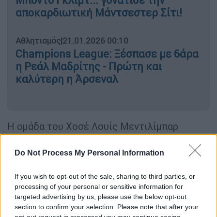
Μπόντο Γκλιμτ... γονάτισε την
αποκαρδιωτική Μάντσεστερ Σίτι!
Αθλητισμός
|
21.01.2026 00:10
Champions League: Ξέσπασε με 6άρα
η Ρεάλ Μαδρίτης - Πρώτη και
καλύτερη η Άρσεναλ
Η ομάδα του Χοσέ Λουίς Μεντιλίμπαρ
νίκησε για δεύτερο σερί ματς καθώς είχε
προηγηθεί το τρίποντο στην Αστάνα με την
Do Not Process My Personal Information
Καϊράτ Αλμάτι, έφτασε τους οκτώ βαθμούς,
μπήκε στην 24άδα (εκκρεμούν τα υπόλοιπα
If you wish to opt-out of the sale, sharing to third parties, or
processing of your personal or sensitive information for
παιχνίδια της 7ης αγωνιστικής) και πάει
targeted advertising by us, please use the below opt-out
(Τετάρτη 28/1, 22.00) σε ματς-τελικό με τον
section to confirm your selection. Please note that after your
Άγιαξ
στο Άμστερνταμ, όπου θα παίξει τα...
opt-out request is processed you may continue seeing