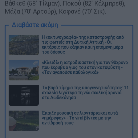
Βάθκεθ (58’ Τίλμαν), Ποκού (82’ Κάλμπρεθ),
Μάζα (70’ Αρτούρ), Κοφανέ (70’ Σικ).
Διαβάστε ακόμη
Η «ακτινογραφία» της καταστροφής από
τις φωτιές στη Δυτική Αττική - Οι
εκτάσεις που κάηκαν και η επόμενη μέρα
του δάσους
«Κλειδί» η ιατροδικαστική για τον 90χρονο
που έκρυβε ο γιος του στον καταψύκτη -
«Τον αγαπούσε παθολογικά»
Το βαρύ τίμημα της υπογεννητικότητας: 11
σχολεία λιγότερα τη νέα σχολική χρονιά
στα Δωδεκάνησα
Έπαιξε μουσική σε λιοντάρια και αυτά
«ημέρεψαν» - Το viral βίντεο με την
αντίδρασή τους