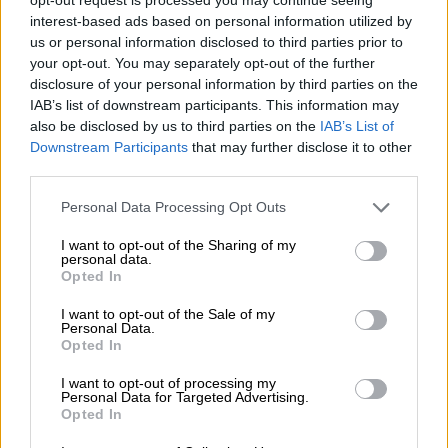
ρέστα της για την πρόκριση.
interest-based ads based on personal information utilized by
us or personal information disclosed to third parties prior to
Το αρνητικό για τους Πειραιώτες είναι ότι ο
your opt-out. You may separately opt-out of the further
disclosure of your personal information by third parties on the
Αίαντας δεν θα είναι αδιάφορος καθώς -αν
IAB’s list of downstream participants. This information may
και έχανε- έκανε ανατροπή και πέρασε
also be disclosed by us to third parties on the
IAB’s List of
νικηφόρα (2-1) απ' την έδρα της Βιγιαρεάλ,
Downstream Participants
that may further disclose it to other
έφτασε τους έξι βαθμούς και «καίγεται» για
third parties.
το τρίποντο που ενδέχεται να τον στείλει
Please note that this website/app uses one or more Google
Personal Data Processing Opt Outs
στα νοκ άουτ. Σε κάθε περίπτωση θα είναι
services and may gather and store information including but
ένα ματς «ζωής και θανάτου» για τις δυο
not limited to your visit or usage behaviour. You may click to
I want to opt-out of the Sharing of my
personal data.
grant or deny consent to Google and its third-party tags to
ομάδες...
Opted In
use your data for below specified purposes in below Google
consent section.
O Oλυμπιακός σε ένα ματς must win ήταν
I want to opt-out of the Sale of my
Personal Data.
κυνικός και αποτελεσματικός έχοντας
Opted In
παράλληλα φύλακα-άγγελο τον Τζολάκη. Ο
I want to opt-out of processing my
ταλαντούχος Έλληνας γκολκίπερ
Personal Data for Targeted Advertising.
πραγματοποίησε εμφάνιση υψηλότατου
Opted In
επιπέδου με σωτήριες επεμβάσεις, ενώ