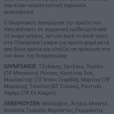
που είχαν συγκλονιστική παρουσία
ανασταλτικά.
Ο Ολυμπιακός πανηγύρισε την πρώτη του
νίκη απέναντι σε γερμανική ομάδα μετά από
12 αναμετρήσεις, πέτυχε back-to-back νίκες
στο Champions League για πρώτη φορά μετά
από δέκα χρόνια και ελπίζει σε πρόκριση στα
νοκ άουτ της διοργάνωσης
ΟΛΥΜΠΙΑΚΟΣ
: Τζολάκης, Ορτέγκα, Πιρόλα
(74’ Μπιανκόν), Ρέτσος, Κοστίνια, Έσε,
Μουζακίτης (73’ Ντάνι Γκαρθία), Μαρτίνς (79’
Μπρούνο), Τσικίνιο (82’ Σιπιόνι), Ροντινέι,
Ταρέμι (74’ Ελ Κααμπί).
ΛΕΒΕΡΚΟΥΖΕΝ
: Μπλάσβιτς, Άντριχ, Μπαντέ,
Κουάνσα, Γκαρσία, Φερνάντες, Γκριμάλντο,