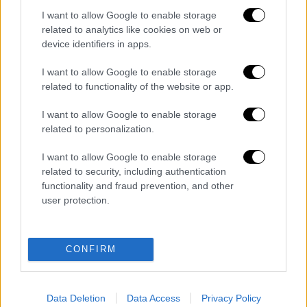
Στην μπουτίκ του συλλόγου στην Τούμπα,
I want to allow Google to enable storage
τοποθετήθηκαν οκτώ φανέλες με τα
related to analytics like cookies on web or
ονόματα των οπαδών που έφυγαν από τη
device identifiers in apps.
ζωή και με τον αριθμό 12. Δίπλα βρίσκεται
I want to allow Google to enable storage
ακόμη μία φανέλα που γράφει: «Αθάνατοι,
related to functionality of the website or app.
27/1/2026»...
I want to allow Google to enable storage
pic.twitter.com/G5jirovOTv
related to personalization.
— instasports007 (@instasports007)
I want to allow Google to enable storage
January 28, 2026
related to security, including authentication
functionality and fraud prevention, and other
user protection.
Διαβάστε ακόμη
Επιστήμονες ανακάλυψαν τον τέταρτο
γνωστό τύπο μεταδοτικού καρκίνου στον
CONFIRM
κόσμο
Μουντιάλ 2026: «Θα ανατινάξω τον Μέσι με
τέσσερις βόμβες» - Οι τρομοκρατικές
Data Deletion
Data Access
Privacy Policy