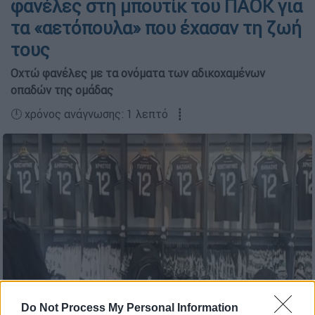
φανέλες στη μπουτίκ του ΠΑΟΚ για
τα «αετόπουλα» που έχασαν τη ζωή
τους
Οχτώ φανέλες με τα ονόματα των αδικοχαμένων
οπαδών της ομάδας
🕛 χρόνος ανάγνωσης: 1 λεπτό ┋
Do Not Process My Personal Information