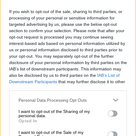
If you wish to opt-out of the sale, sharing to third parties, or
processing of your personal or sensitive information for
Προσθέστε το ΕΘΝΟΣ στη Google
targeted advertising by us, please use the below opt-out
section to confirm your selection. Please note that after your
opt-out request is processed you may continue seeing
Η οικογένεια του
ΠΑΟΚ
είναι συντετριμμένη
interest-based ads based on personal information utilized by
και συγκλονισμένη απ' τον άδικο χαμό των
us or personal information disclosed to third parties prior to
«αετόπουλων» που έφυγαν από τη ζωή.
your opt-out. You may separately opt-out of the further
disclosure of your personal information by third parties on the
IAB’s list of downstream participants. This information may
ΔΙΑΒΑΣΤΕ ΕΠΙΣΗΣ
also be disclosed by us to third parties on the
IAB’s List of
Downstream Participants
that may further disclose it to other
Αθλητισμός
|
28.01.2026 12:50
third parties.
Άνοιξε η Θύρα 4 στην Τούμπα - Φίλοι
Please note that this website/app uses one or more Google
Personal Data Processing Opt Outs
του ΠΑΟΚ με λουλούδια, κασκόλ και
services and may gather and store information including but
πανό τιμούν τη μνήμη των
not limited to your visit or usage behaviour. You may click to
I want to opt-out of the Sharing of my
personal data.
grant or deny consent to Google and its third-party tags to
«αετόπουλων»
Opted In
use your data for below specified purposes in below Google
consent section.
I want to opt-out of the Sale of my