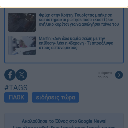
απειλές που ερεύνησε το FBI
Φρίκη στην Κρήτη: Τουρίστας μπήκε σε
κατάστημα και ρώτησε πόσο «κοστίζει»
ανήλικο κορίτσι για να ασελγήσει πάνω του
Marfin: «Δεν έχω καμία σχέση με την
επίθεση» λέει η 46χρονη - Τι αποκάλυψε
στους αστυνομικούς
επόμενο
άρθρο
#TAGS
ΠΑΟΚ
ειδήσεις τώρα
Ακολούθησε το Έθνος στο Google News!
Live όλες οι εξελίξεις λεπτό προς λεπτό, με την