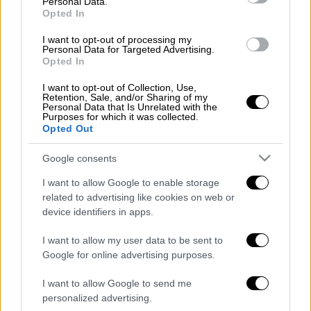
Αθλητισμός
|
28.01.2026 14:09
Personal Data.
Opted In
Συγκλονιστικές στιγμές στη
Ρουμανία - Οπαδοί του ΠΑΟΚ στο
I want to opt-out of processing my
Personal Data for Targeted Advertising.
νοσοκομείο και στο σημείο της
Opted In
τραγωδίας
I want to opt-out of Collection, Use,
Retention, Sale, and/or Sharing of my
Personal Data that Is Unrelated with the
Purposes for which it was collected.
Opted Out
Η ΠΑΕ ΠΑΟΚ σε μια συγκινητική και άκρως
Google consents
συμβολική κίνηση, θέλησε να τιμήσει τη
μνήμη των επτά αδικοχαμένων οπαδών της
I want to allow Google to enable storage
ομάδας που έφυγαν από τη ζωή στο μοιραίο
related to advertising like cookies on web or
device identifiers in apps.
τροχαίο που έγινε στη Ρουμανία, αλλά και
του φίλου του Δικεφάλου που «έσβησε» στη
I want to allow my user data to be sent to
Λάρισα από καρδιακή προσβολή, μη
Google for online advertising purposes.
μπορώντας να αντέξει τη θλιβερή είδηση
I want to allow Google to send me
του δυστυχήματος στην Τιμιοσάρα.
personalized advertising.