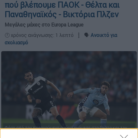
πού βλέπουμε ΠΑΟΚ - Θέλτα και
Παναθηναϊκός - Βικτόρια Πλζεν
Μεγάλες μάχες στο Europa League
🕛 χρόνος ανάγνωσης: 1 λεπτό ┋ 🗣️
Ανοικτό για
σχολιασμό
Φάση από τον προηγούμενο αγώνα ανάμεσα στη Θέλτα και τον
ΠΑΟΚ (Eurokinissi)