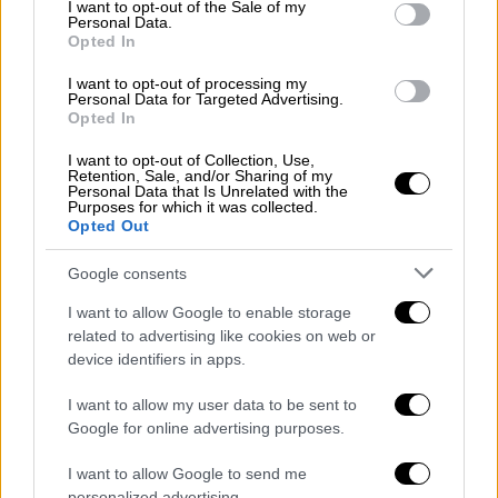
consent section.
Ο
Παναθηναϊκός
των πολλών προβλημάτων
I want to opt-out of the Sale of my
Personal Data.
και της κακής αγωνιστικής παρουσίας θέλει
Opted In
να αλλάξει μομέντουμ και να παρουσιάσει
I want to opt-out of processing my
μια πολύ καλύτερη εικόνα, υποδεχόμενος
Personal Data for Targeted Advertising.
Opted In
στο ΟΑΚΑ την Βικτόρια Πλζεν
, την οποία
είχε αντιμετωπίσει και στη League Phase (0-
I want to opt-out of Collection, Use,
Retention, Sale, and/or Sharing of my
0). Οι πράσινοι ψάχνουν πατήματα και έχουν
Personal Data that Is Unrelated with the
μπροστά τους μια πολύ καλή ευκαιρία να
Purposes for which it was collected.
Opted Out
αποκτήσουν ψυχολογία και ένα καλό σκορ
για τον επαναληπτικό.
Google consents
Οι ώρες και τα κανάλια
I want to allow Google to enable storage
related to advertising like cookies on web or
19.45: ΠΑΟΚ - Θέλτα / Cosmote Sports 3HD
device identifiers in apps.
22.00: Παναθηναϊκός - Βικτόρια Πλζεν /
I want to allow my user data to be sent to
Cosmote Sports 4HD
Google for online advertising purposes.
I want to allow Google to send me
personalized advertising.