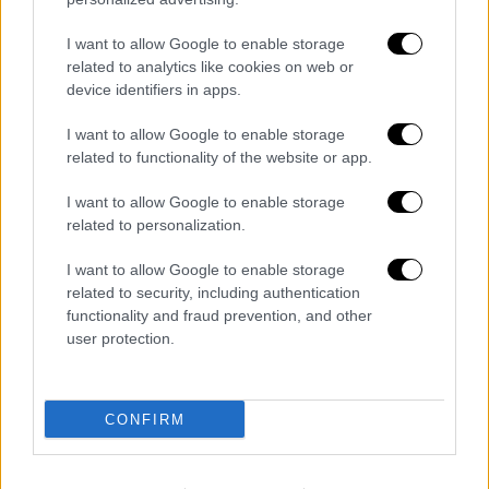
Τα σχολιά σας δημοσιεύονται άμεσα με δική σας ευθύνη. Το
ΕΘΝΟΣ θα παρεμβαίνει και τα προσβλητικά σχόλια θα
I want to allow Google to enable storage
διαγράφονται
related to analytics like cookies on web or
device identifiers in apps.
I want to allow Google to enable storage
related to functionality of the website or app.
I want to allow Google to enable storage
related to personalization.
I want to allow Google to enable storage
καταχώρηση
related to security, including authentication
functionality and fraud prevention, and other
user protection.
Διαβάστε ακόμη
Kadebostany στο ethnos.gr: «Κάποτε
πίστευα ότι το να είσαι outsider ήταν
CONFIRM
αδυναμία, τώρα το βλέπω ως δύναμη»
«Χωρίς σκηνές και κουβέρτες σε ακραίες