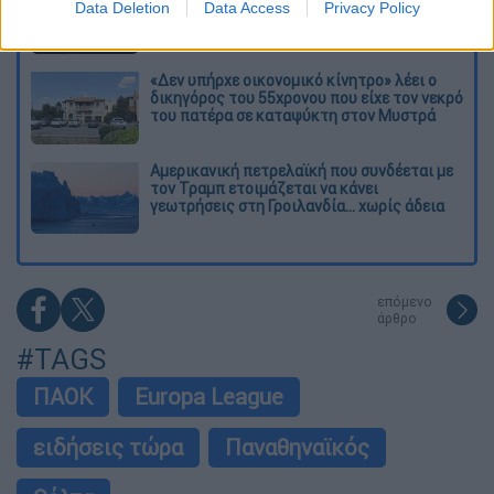
θερμοκρασίες»: Σε δραματικές συνθήκες
Data Deletion
Data Access
Privacy Policy
χιλιάδες μετανάστες στη Θέουτα
«Δεν υπήρχε οικονομικό κίνητρο» λέει ο
δικηγόρος του 55χρονου που είχε τον νεκρό
του πατέρα σε καταψύκτη στον Μυστρά
Αμερικανική πετρελαϊκή που συνδέεται με
τον Τραμπ ετοιμάζεται να κάνει
γεωτρήσεις στη Γροιλανδία... χωρίς άδεια
επόμενο
άρθρο
#TAGS
ΠΑΟΚ
Europa League
ειδήσεις τώρα
Παναθηναϊκός