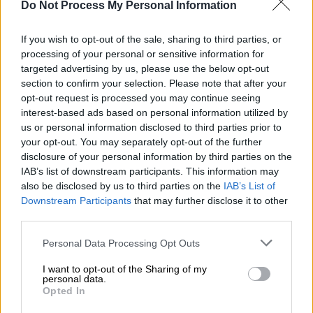
Do Not Process My Personal Information
Προσθέστε το ΕΘΝΟΣ στη Google
If you wish to opt-out of the sale, sharing to third parties, or
processing of your personal or sensitive information for
targeted advertising by us, please use the below opt-out
Βραδιά
Europa League
η αποψινή και οι δύο
section to confirm your selection. Please note that after your
εκπρόσωποι της χώρας μας έχουν δύσκολο
opt-out request is processed you may continue seeing
έργο καθώς βρίσκουν απέναντί τους
interest-based ads based on personal information utilized by
us or personal information disclosed to third parties prior to
ποιοτικές ομάδες.
Ο
ΠΑΟΚ
ρίχνεται πρώτος
your opt-out. You may separately opt-out of the further
στη μάχη φιλοξενώντας στην Τούμπα τη
disclosure of your personal information by third parties on the
Θέλτα
, την οποία είχε συναντήσει και στην
IAB’s list of downstream participants. This information may
προηγούμενη φάση της διοργάνωσης,
also be disclosed by us to third parties on the
IAB’s List of
Downstream Participants
that may further disclose it to other
γνωρίζοντας την ήττα στη Γαλικία (3-1).
third parties.
Αυτό το ματς, βέβαια, είναι διαφορετικό
Please note that this website/app uses one or more Google
Personal Data Processing Opt Outs
καθώς
ο Δικέφαλος του Βορρά βρίσκεται σε
services and may gather and store information including but
πολύ καλό φεγγάρι και θέλει να
not limited to your visit or usage behaviour. You may click to
I want to opt-out of the Sharing of my
personal data.
grant or deny consent to Google and its third-party tags to
κεφαλαιοποιήσει την αγωνιστική του άνοδο
.
Opted In
use your data for below specified purposes in below Google