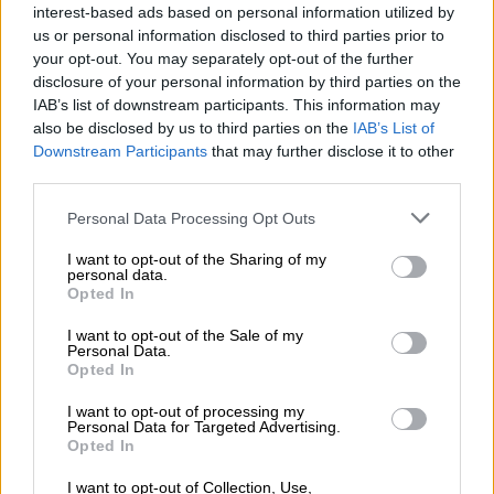
ρεβάνς.
interest-based ads based on personal information utilized by
us or personal information disclosed to third parties prior to
Στο Μπόντο, οι γηπεδούχοι άνοιξαν το σκορ
your opt-out. You may separately opt-out of the further
στο 20' με τον Φετ. Η Ίντερ ισοφάρισε
disclosure of your personal information by third parties on the
γρήγορα (30') με τον Εσπόζιτο, όμως οι
IAB’s list of downstream participants. This information may
also be disclosed by us to third parties on the
IAB’s List of
Νορβηγοί με τους συνήθεις υπόπτους
Downstream Participants
that may further disclose it to other
Χάουγκε και Χογκ σε διάστημα τριών
third parties.
λεπτών στο β' ημίχρονο (61' και 64'),
Please note that this website/app uses one or more Google
μετέτραψαν το 1-1 σε 3-1 και πάνε στο
Personal Data Processing Opt Outs
services and may gather and store information including but
Μιλάνο με ένα όνειρο... τρελό!
not limited to your visit or usage behaviour. You may click to
I want to opt-out of the Sharing of my
personal data.
grant or deny consent to Google and its third-party tags to
Την ίδια ώρα η Ατλέτικο προηγήθηκε με 0-2
Opted In
use your data for below specified purposes in below Google
στο Μπριζ χάρη σε γκολ του Άλβαρες και
consent section.
I want to opt-out of the Sale of my
του Λούκμαν. Η πεισματάρα Κλαμπ Μπριζ
Personal Data.
Opted In
ισοφάρισε με γκολ του Ονιεντίκα στο 52' και
του Τρεσόλντι στο 60', όμως οι
I want to opt-out of processing my
Personal Data for Targeted Advertising.
Ροχιμπλάνκος βρήκαν το γκολ που έψαχναν
Opted In
από... εχθρικό πόδι καθώς ο Ορντόνες στο
I want to opt-out of Collection, Use,