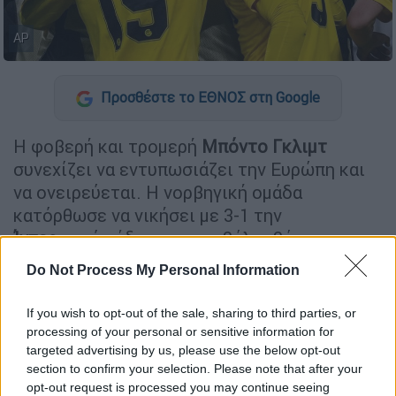
AP
Προσθέστε το ΕΘΝΟΣ στη Google
Η φοβερή και τρομερή
Μπόντο Γκλιμτ
συνεχίζει να εντυπωσιάζει την Ευρώπη και
να ονειρεύεται. Η νορβηγική ομάδα
κατόρθωσε να νικήσει με 3-1 την
Ίντερ
εντός έδρας και να βάλει βάσεις
πρόκρισης στους 16 του
Champions
League
.
Do Not Process My Personal Information
Αντιθέτως, στο άλλο ματς της βραδιάς η
Κλαμπ Μπριζ
που είχε πρωταγωνιστή και
If you wish to opt-out of the sale, sharing to third parties, or
σκόρερ τον
Χρήστο Τζόλη
και η Ατλέτικο
processing of your personal or sensitive information for
Μαδρίτης αναδείχθηκαν ισόπαλες (3-3) και
targeted advertising by us, please use the below opt-out
section to confirm your selection. Please note that after your
άφησαν ανοιχτούς λογαριασμούς ενόψει της
opt-out request is processed you may continue seeing