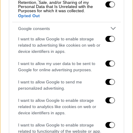
79' πέτυχε αυτογκόλ διαμορφώνοντας το 2-
Retention, Sale, and/or Sharing of my
Personal Data that Is Unrelated with the
3. Και πάλι όμως οι γηπεδούχοι δεν είχαν πει
Purposes for which it was collected.
την τελευταία λέξη τους. Ο Χρήστος Τζόλης
Opted Out
σκόραρε στο 89' έγραψε το 3-3 και κράτησε
Google consents
ολοζώντανες τις ελπίδες της βελγικής
ομάδας.
I want to allow Google to enable storage
related to advertising like cookies on web or
Το πρόγραμμα της Τετάρτης άνοιξε στο
device identifiers in apps.
Μπακού με την
επιβλητική νίκη της
I want to allow my user data to be sent to
Νιούκαστλ επί της Καραμπάγκ
με 6-1 και
Google for online advertising purposes.
καρέ τερμάτων απ' τον απίθανο Γκόρντον.
I want to allow Google to send me
Αποτελέσματα - Σκόρερ
personalized advertising.
Τρίτη 17/2
I want to allow Google to enable storage
related to analytics like cookies on web or
Γαλατασαράι - Γιουβέντους 5-2 (15'
device identifiers in apps.
Γκαρμπριέλ Σάρα, 49', 75' Λανγκ, 60'
I want to allow Google to enable storage
Σάντσες, 87' Μπούι - 16', 32'
related to functionality of the website or app.