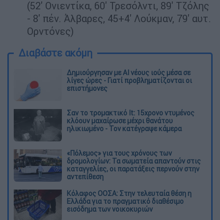
(52' Ονιεντίκα, 60' Τρεσόλντι, 89' Τζόλης
- 8' πέν. Άλβαρες, 45+4' Λούκμαν, 79' αυτ.
Ορντόνες)
Διαβάστε ακόμη
Δημιούργησαν με AI νέους ιούς μέσα σε
λίγες ώρες - Γιατί προβληματίζονται οι
επιστήμονες
Σαν το τρομακτικό It: 15χρονο ντυμένος
κλόουν μαχαίρωσε μέχρι θανάτου
ηλικιωμένο - Τον κατέγραψε κάμερα
«Πόλεμος» για τους χρόνους των
δρομολογίων: Τα σωματεία απαντούν στις
καταγγελίες, οι παρατάξεις περνούν στην
αντεπίθεση
Κόλαφος ΟΟΣΑ: Στην τελευταία θέση η
Ελλάδα για το πραγματικό διαθέσιμο
εισόδημα των νοικοκυριών