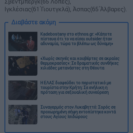
Σβέντμπεργκ(65΄Λόπες),
Ιγκλέσιας(61΄Γιουτγκλά), Άσπας(65΄Άλβαρες).
Διαβάστε ακόμη
Kadebostany στο ethnos.gr: «Κάποτε
πίστευα ότι το να είσαι outsider ήταν
αδυναμία, τώρα το βλέπω ως δύναμη»
«Χωρίς σκηνές και κουβέρτες σε ακραίες
θερμοκρασίες»: Σε δραματικές συνθήκες
χιλιάδες μετανάστες στη Θέουτα
Η ΕΛΑΣ διαψεύδει το περιστατικό με
τουρίστα στην Κρήτη: Σε ενήλικη η
πρόταση για σεξουαλική συνεύρεση
Συναγερμός στον Λυκαβηττό: Σορός σε
προχωρημένη σήψη εντοπίστηκε κοντά
στους Αγίους Ισιδώρους