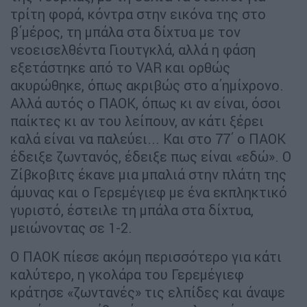
τρίτη φορά, κόντρα στην εικόνα της στο
β΄μέρος, τη μπάλα στα δίχτυα με τον
νεοεισελθέντα Γιουτγκλά, αλλά η φάση
εξετάστηκε από το VAR και ορθώς
ακυρώθηκε, όπως ακριβώς στο α΄ημίχρονο.
Αλλά αυτός ο ΠΑΟΚ, όπως κι αν είναι, όσοι
παίκτες κι αν του λείπουν, αν κάτι ξέρει
καλά είναι να παλεύει... Και στο 77΄ ο ΠΑΟΚ
έδειξε ζωντανός, έδειξε πως είναι «εδώ». Ο
Ζίβκοβιτς έκανε μια μπαλιά στην πλάτη της
άμυνας και ο Γερεμέγιεφ με ένα εκπληκτικό
γυριστό, έστειλε τη μπάλα στα δίχτυα,
μειώνοντας σε 1-2.
Ο ΠΑΟΚ πίεσε ακόμη περισσότερο για κάτι
καλύτερο, η γκολάρα του Γερεμέγιεφ
κράτησε «ζωντανές» τις ελπίδες και άναψε