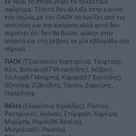
εκ νέου τη σπίθα μέχρι το τελευταίο
σφύριγμα. Τίποτα δεν άλλαξε στην εικόνα
του αγώνα, με τον ΠΑΟΚ να λυγίζει από τις
απουσίες και την κούραση αλλά αυτό δεν
σημαίνει ότι δεν θα δώσει «μάχη» στην
Ισπανία και στη ρεβάνς σε μία εβδομάδα από
σήμερα...
ΠΑΟΚ
(Τζιανπάολο Καστορίνα): Τσιφτσής,
Κένι, Βολιάκο(67΄Μιχαηλίδης), Λόβρεν,
Τέιλορ(67΄Μπάμπα), Καμαρά(67΄Χατσίδης),
Οζντόεφ, Ζίβκοβιτς, Τάισον, Ζαφείρης,
Γερεμέγεφ.
Θέλτα
(Κλαούντιο Χιράλδες): Ράντου,
Ροντρίγκες, Αλόνσο, Στάρφελτ, Καρέιρα,
Μορίμπα, Ρομάν(86΄Βεσίνο),
Μινγκέσα(61΄Ρουέδα),