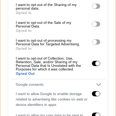
προσαρμόζει το παιχνίδι του, την τακτική
not limited to your visit or usage behaviour. You may click to
I want to opt-out of the Sharing of my
και το πλάνο του, θέλοντας να κινηθεί πιο
personal data.
grant or deny consent to Google and its third-party tags to
έξυπνα και να ακουμπήσει τη μπάλα στον
Opted In
use your data for below specified purposes in below Google
φορ του, ξέροντας πως ο αντίπαλος θα τον
consent section.
I want to opt-out of the Sale of my
δυσκολέψει στην ανάπτυξη. Ταυτόχρονα
Personal Data.
Opted In
όμως γνωρίζοντας την ποιότητα της Θέλτα,
όφειλε να μην της δώσει ανοιχτό γήπεδο
I want to opt-out of processing my
Personal Data for Targeted Advertising.
γιατί θα το πλήρωνε ακριβά, ειδικά απέναντι
Opted In
στην τριπλέτα Άσπας, Ιγκλέσιας,
I want to opt-out of Collection, Use,
Σβέντμπεργκ.
Retention, Sale, and/or Sharing of my
Personal Data that Is Unrelated with the
Purposes for which it was collected.
Μόλις στο 12ο λεπτό της αναμέτρησης, ο
Opted Out
Αντώνης Τσιφτσής, στη -διπλή- επέμβαση
της χρονιάς, κράτησε όρθιο τον ΠΑΟΚ,
Google consents
αποσοβώντας δις την προσπάθεια του
I want to allow Google to enable storage
Σβέντμπεργκ να τον νικήσει. Τρία λεπτά
related to advertising like cookies on web or
αργότερα, οι φιλοξενούμενοι βγήκαν ξανά
device identifiers in apps.
απειλητικά, αυτήν την φορά απ΄τα αριστερά,
I want to allow my user data to be sent to