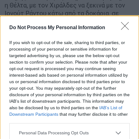
η Θέλτα, με τον Χιράλδες να ξεκινά με τον
Ιονούτ Ράντου κάτω από τα δοκάρια, σε
σχηματισμό 3-4-3 και τους Ροντρίγκες,
Do Not Process My Personal Information
Στάρφελτ και Αλόνσο στα στόπερ. Δίδυμο
στα χαφ οι Μορίμπα-Ρομάν. Ο Όσκαρ
If you wish to opt-out of the sale, sharing to third parties, or
Μινγκέθα ανέλαβε την αριστερή πλευρά, με
processing of your personal or sensitive information for
τον Καρέιρα αντίστοιχα στα δεξιά. Ο Μπόρχα
targeted advertising by us, please use the below opt-out
Ιγκλέσιας αγωνίστηκε στην κορυφή της
section to confirm your selection. Please note that after your
επίθεσης, με τους Άσπας και Σβέντμπεργκ να
opt-out request is processed you may continue seeing
interest-based ads based on personal information utilized by
κινούνται στα «φτερά».
us or personal information disclosed to third parties prior to
your opt-out. You may separately opt-out of the further
Στην καθιερωμένη συνέντευξη Τύπου πριν
disclosure of your personal information by third parties on the
το ματς, ο Κλαούντιο Χιράλδες... αρνήθηκε
IAB’s list of downstream participants. This information may
το ρόλο του φαβορί, αλλά τα δεδομένα
also be disclosed by us to third parties on the
IAB’s List of
έδειχναν Θέλτα βάσει των προβλημάτων που
Downstream Participants
that may further disclose it to other
third parties.
αντιμετώπιζε ο ΠΑΟΚ. Ένας ΠΑΟΚ που
φάνηκε με τη σέντρα της αναμέτρησης, να
Please note that this website/app uses one or more Google
Personal Data Processing Opt Outs
services and may gather and store information including but