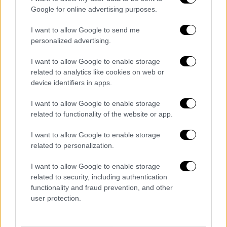
με το πλάγιο σουτ του Μινγκέθα, να φεύγει
Google for online advertising purposes.
ψηλά...
I want to allow Google to send me
Στο 34΄του αγώνα, η Θέλτα που παρέμεινε
personalized advertising.
ψηλά, βρήκε τον τρόπο να δυσκολέψει την
I want to allow Google to enable storage
ανάπτυξη του Δικεφάλου, να πάρει τη μπάλα
related to analytics like cookies on web or
στα πόδια της και να ανοίξει το σκορ στην
device identifiers in apps.
Τούμπα. Ο Ροντρίγκες έκανε την κεφαλιά, ο
I want to allow Google to enable storage
Ρομάν πέρασε την μπάλα με ένα μαγικό
related to functionality of the website or app.
εναέριο τακουνάκι ανάμεσα στους
ασπρόμαυρους, ο Καμαρά δεν μπόρεσε να
I want to allow Google to enable storage
κόψει τον Ιάγκο Άσπας, ο οποίος πλάσαρε
related to personalization.
απέναντι στον Τσιφτσή για το 0-1.
I want to allow Google to enable storage
related to security, including authentication
Τα χειρότερα για τον ΠΑΟΚ ήρθαν πριν την
functionality and fraud prevention, and other
συμπλήρωση του ημιχρόνου, με τη Θέλτα να
user protection.
βρίσκει και δεύτερο γκολ μετά τη
συνεργασία Άσπας - Σβέντεμπεργκ στο 43'. Ο