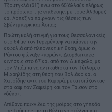
Τζουτγκλά (61') ενώ στο 65΄άλλαξε πλήρως
το πρόσωπο της επίθεσης, με τους Άλβαρεζ
και Λόπεζ να παίρνουν τις θέσεις των
Σβέντμπερκ και Άσπας.
Πρώτη καλή στιγμή για τους Θεσσαλονικείς
στο 64΄με τον Γερεμέγιεφ να παίρνει την
κεφαλιά από πλεονεκτική θέση, όμως ο
Ράντου φώναξε «παρών». Διορθωτικές
κινήσεις στο 67΄και από τον Δικέφαλο, με
τον Μπάμπα να αντικαθιστά τον Τέιλορ, ο
Μιχαηλίδης στη θέση του Βολιάκο και ο
Χατσίδης αντί του Καμαρά, μετατοπίζοντας
στα χαφ τον Ζαφείρη και τον Τάισον στο
«δέκα».
Απίθανα παιχνίδια της μοίρας στο γήπεδο
της Τούμπας, με τη Θέλτα να στέλνει για