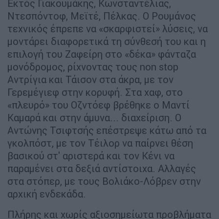
Εκτός Γιακουμάκης, Κωνσταντέλιας,
Ντεσπόντοφ, Μεϊτέ, Πέλκας. Ο Ρουμάνος
τεχνικός έπρεπε να «σκαρφιστεί» λύσεις, να
μοντάρει διαφορετικά τη σύνθεσή του και η
επιλογή του Ζαφείρη στο «δέκα» φάνταζα
μονόδρομος, ρίχνοντας τους non stop
Αντρίγια και Τάισον στα άκρα, με τον
Γερεμέγιεφ στην κορυφή. Στα χαφ, στο
«πλευρό» του Οζντόεφ βρέθηκε ο Μαντί
Καμαρά και στην άμυνα... διαχείριση. Ο
Αντώνης Τσιφτσής επέστρεψε κάτω από τα
γκολπόστ, με τον Τέιλορ να παίρνει θέση
βασικού στ' αριστερά και τον Κένι να
παραμένει στα δεξιά αντίστοιχα. Αλλαγές
στα στόπερ, με τους Βολιάκο-Λόβρεν στην
αρχική ενδεκάδα.
Πλήρης και χωρίς αξιοσημείωτα προβλήματα