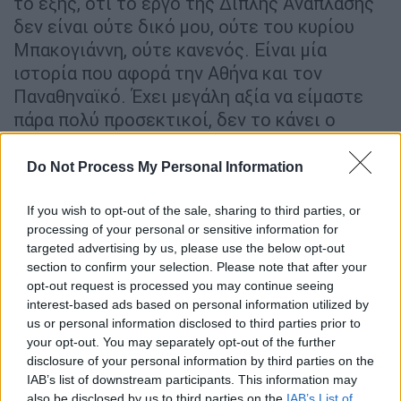
το εξής, ότι το έργο της Διπλής Ανάπλασης
δεν είναι ούτε δικό μου, ούτε του κυρίου
Μπακογιάννη, ούτε κανενός. Είναι μία
ιστορία που αφορά την Αθήνα και τον
Παναθηναϊκό. Έχει μεγάλη αξία να είμαστε
πάρα πολύ προσεκτικοί, δεν το κάνει ο
κύριος Μπακογιάννης, ενώ ξεκίνησε και
υπέγραψε. Ο ίδιος ξεκίνησε το έργο της
Do Not Process My Personal Information
Διπλής Ανάπλασης.
If you wish to opt-out of the sale, sharing to third parties, or
Ξαφνικά, επειδή οι Δημότες της Αθήνας
processing of your personal or sensitive information for
έκαναν μία επιλογή, άρχισε να κάνει ό,τι
targeted advertising by us, please use the below opt-out
section to confirm your selection. Please note that after your
μπορεί για να δημιουργήσει μια άλλη εικόνα,
opt-out request is processed you may continue seeing
αλλά δημιουργεί έτσι πρόβλημα στο έργο
interest-based ads based on personal information utilized by
της Διπλής Ανάπλασης. Χτες μας έλεγε για
us or personal information disclosed to third parties prior to
τα λεγόμενα συνοδάτα έργα, που είναι οι
your opt-out. You may separately opt-out of the further
disclosure of your personal information by third parties on the
δρόμοι, τα αντιπλημμυρικά έργα και το
IAB’s list of downstream participants. This information may
πράσινο. Ο ίδιος έπρεπε να γνωρίζει ότι
also be disclosed by us to third parties on the
IAB’s List of