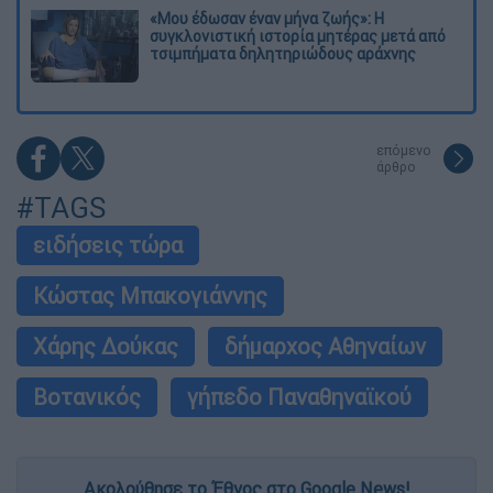
«Μου έδωσαν έναν μήνα ζωής»: Η
συγκλονιστική ιστορία μητέρας μετά από
τσιμπήματα δηλητηριώδους αράχνης
επόμενο
άρθρο
#TAGS
ειδήσεις τώρα
Κώστας Μπακογιάννης
Χάρης Δούκας
δήμαρχος Αθηναίων
Βοτανικός
γήπεδο Παναθηναϊκού
Ακολούθησε το Έθνος στο Google News!