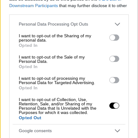
είναι ένα πάρα πολύ δύσκολο έργο.
Downstream Participants
that may further disclose it to other
Υπάρχουν απίστευτες απαλλοτριώσεις που
third parties.
γίνονται στο σημείο, σε ιδιώτες.
Please note that this website/app uses one or more Google
Personal Data Processing Opt Outs
services and may gather and store information including but
ΕΝ ΑΘΗΝΑΙΣ Πράξη Τρίτη: Το Όραμα
not limited to your visit or usage behaviour. You may click to
I want to opt-out of the Sharing of my
personal data.
- 'Μια ιδέα που μεγάλωσε στα
grant or deny consent to Google and its third-party tags to
Opted In
use your data for below specified purposes in below Google
γήπεδα και στις
consent section.
I want to opt-out of the Sale of my
κερκίδες.'
https://t.co/mL9NSh0Slk
#
Personal Data.
Panathinaikos
#PAOFC
Opted In
#ENATHINAIS
I want to opt-out of processing my
pic.twitter.com/fE6utNPncH
Personal Data for Targeted Advertising.
Opted In
— Panathinaikos F.C. (@paofc_)
I want to opt-out of Collection, Use,
March 7, 2026
Retention, Sale, and/or Sharing of my
Personal Data that Is Unrelated with the
Purposes for which it was collected.
Θέλω να είμαι δίκαιος και προσεκτικός.
Opted Out
Υπάρχει ένα Προεδρικό Διάταγμα του
Google consents
Ελαιώνα του ‘95 και ταλαιπωρούμαστε 30