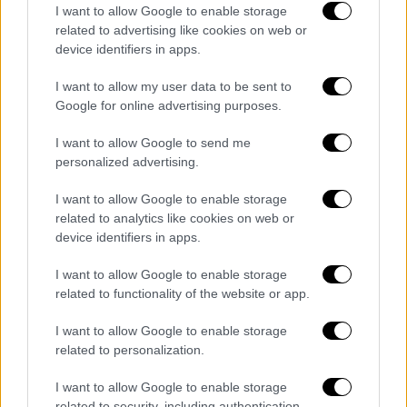
χρόνια. Επέλεξε να κάνει ο κ. Μπακογιάννης
I want to allow Google to enable storage
related to advertising like cookies on web or
να κάνει διμερώς διαπραγματεύσεις και να
device identifiers in apps.
πηγαίνει σε κάθε ιδιώτη και να λέει θέλω το
οικόπεδο. Είχε μία μεγάλη δυσκολία σε
I want to allow my user data to be sent to
αυτό. Εμείς παρουσιάσαμε ένα άλλο
Google for online advertising purposes.
μοντέλο, σε συνεργασία και με την
I want to allow Google to send me
κυβέρνηση. Το περίφημο 7Α. Το παίρνουμε
personalized advertising.
με απαλλοτρίωση το 70% της αξίας και αν
θες πας στο δικαστήριο και το παίρνεις. Η
I want to allow Google to enable storage
related to analytics like cookies on web or
τιμή βγαίνει από το δικαστήριο.
device identifiers in apps.
Το δικαστήριο δυστυχώς άργησε. Για αυτό
I want to allow Google to enable storage
και ολοκληρώθηκαν τώρα όλες οι
related to functionality of the website or app.
απαλλοτριώσεις. Τα μέτωπα δεν είναι για το
γήπεδο, το γήπεδο προχωράει και γενικά τα
I want to allow Google to enable storage
related to personalization.
τρία γήπεδα προχωράνε. Τα μέτωπα είναι τα
συνοδάτα έργα. Τρέχουμε σαν τρελοί. Το
I want to allow Google to enable storage
έργο θα γίνει, αλλά όχι με καταστροφολογία.
related to security, including authentication