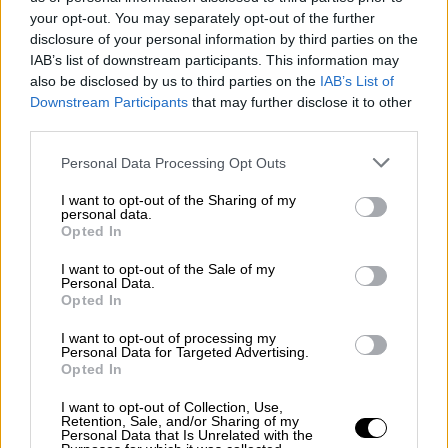
φιλοξενεί την πρωτοπόρο της Premier
your opt-out. You may separately opt-out of the further
League, Άρσεναλ. Στις 22:00 η «μάχη»
disclosure of your personal information by third parties on the
φουντώνει αφού η
Παρί
υποδέχεται την
IAB’s list of downstream participants. This information may
also be disclosed by us to third parties on the
IAB’s List of
Τσέλσι
και η
Ρεάλ
την
Μάντσεστερ
Σίτι στη
Downstream Participants
that may further disclose it to other
Μαδρίτη! Επίσης η Σπόρτινγκ αντιμετωπίζει
third parties.
την ίδια ώρα
Μπόντο
Γκλιμτ
στην
Νορβηγία
.
Please note that this website/app uses one or more Google
Personal Data Processing Opt Outs
services and may gather and store information including but
ΔΙΑΒΑΣΤΕ ΕΠΙΣΗΣ
not limited to your visit or usage behaviour. You may click to
I want to opt-out of the Sharing of my
personal data.
grant or deny consent to Google and its third-party tags to
Opted In
Αθλητισμός
|
10.03.2026 21:45
use your data for below specified purposes in below Google
consent section.
Champions League: Η Γαλατασαράι
I want to opt-out of the Sale of my
Personal Data.
νίκησε ξανά τη Λίβερπουλ στην
Opted In
Κωνσταντινούπολη και έκανε βήμα
I want to opt-out of processing my
πρόκρισης
Personal Data for Targeted Advertising.
Opted In
Αθλητισμός
|
11.03.2026 00:00
I want to opt-out of Collection, Use,
Retention, Sale, and/or Sharing of my
Champions League: Εξάσφαιρη
Personal Data that Is Unrelated with the