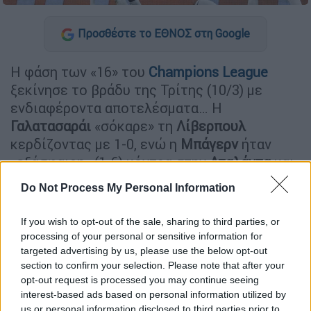
Προσθέστε το ΕΘΝΟΣ στη Google
Η φάση των «16» του
Champions League
ξεκίνησε το βράδυ της Τρίτης (10/3) με
ενδιαφέροντα αποτελέσματα… Η
Γαλατασαράι
«σόκαρε» τη
Λίβερπουλ
κερδίζοντας με 1-0, ενώ η
Μπάγερν
ήταν
«εξάσφαιρη» (1-6) κόντρα στην
Αταλάντα
και
η
Ατλέτικο
διέλυσε την Τότεναμ (5-2). Την
Do Not Process My Personal Information
ίδια ώρα η
Μπαρτσελόνα
πήρε την ισοπαλία
(1-1) στο φινάλε χάρη στην εύστοχη
If you wish to opt-out of the sale, sharing to third parties, or
εκτέλεση πέναλτι του
Γιαμάλ
.
processing of your personal or sensitive information for
targeted advertising by us, please use the below opt-out
Απόψε το «μενού» έχει τέσσερις ακόμα
section to confirm your selection. Please note that after your
σπουδαίες αναμετρήσεις για την φάση των
opt-out request is processed you may continue seeing
interest-based ads based on personal information utilized by
«16». Στις 19:45 η
Μπάγερ
Λεβερκούζεν
us or personal information disclosed to third parties prior to