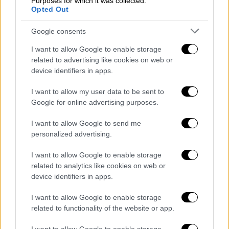
Purposes for which it was collected.
Μπάγερν, πεντάρα της Ατλέτικο,
Opted Out
ανοιχτοί λογαριασμοί για Νιούκαστλ -
Μπαρτσελόνα
Google consents
I want to allow Google to enable storage
related to advertising like cookies on web or
device identifiers in apps.
Αναλυτικά το σημερινό πρόγραμμα του
I want to allow my user data to be sent to
Champions League και οι τηλεοπτικές
Google for online advertising purposes.
μεταδόσεις:
I want to allow Google to send me
Μπάγερ Λεβερκούζεν – Άρσεναλ 19:45,
personalized advertising.
Cosmote Sport 2
Παρί Σεν Ζερμέν – Τσέλσι 22:00,
I want to allow Google to enable storage
related to analytics like cookies on web or
Cosmote Sport 3
device identifiers in apps.
Ρεάλ Μαδρίτης – Μάντσεστερ Σίτι
22:00,
Cosmote Sport 2
I want to allow Google to enable storage
Μπόντο Γκλιμτ – Σπόρτινγκ 22:00
related to functionality of the website or app.
Cosmote Sport 5