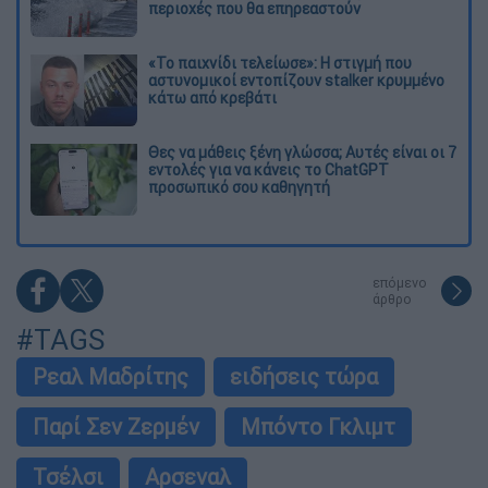
περιοχές που θα επηρεαστούν
«Το παιχνίδι τελείωσε»: Η στιγμή που
αστυνομικοί εντοπίζουν stalker κρυμμένο
κάτω από κρεβάτι
Θες να μάθεις ξένη γλώσσα; Αυτές είναι οι 7
εντολές για να κάνεις το ChatGPT
προσωπικό σου καθηγητή
επόμενο
άρθρο
#TAGS
Ρεαλ Μαδρίτης
ειδήσεις τώρα
Παρί Σεν Ζερμέν
Μπόντο Γκλιμτ
Τσέλσι
Αρσεναλ