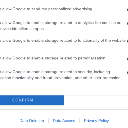
77 μέχρι τα ημιτελικά του Κυπέλλου UEFA
ην οκτάδα του Κυπελλούχων το 1996-97 και
to allow Google to send me personalized advertising.
o allow Google to enable storage related to analytics like cookies on
πό νωρίς, με την ΑΕΚ να βρίσκεται
evice identifiers in apps.
ιζε σε τίποτα το πρώτο ματς. Η Τσέλιε
o allow Google to enable storage related to functionality of the website
 να «παγώσει» την Allwyn Arena με δύο γκολ
πιο ανταγωνιστική εικόνα. Στο 13’ ο
νέργεια, το σουτ του κόντραρε στον
o allow Google to enable storage related to personalization.
ια το 0-1, ενώ στο 22’ ο Σέσλαρ λίγο έλειψε
ύοντας το δοκάρι με εντυπωσιακή εκτέλεση
o allow Google to enable storage related to security, including
cation functionality and fraud prevention, and other user protection.
ιν από την ανάπαυλα, όταν ο Νιέτο βρήκε
 μπάλα, με τον Βάνσας να σκοράρει σε κενή
CONFIRM
υ ημιχρόνου αλλά στο δεύτερο ημίχρονο η
ωση ανέβασε ρυθμό και μετέφερε το
Data Deletion
Data Access
Privacy Policy
ε, αναζητώντας αντίδραση. Δημιούργησε