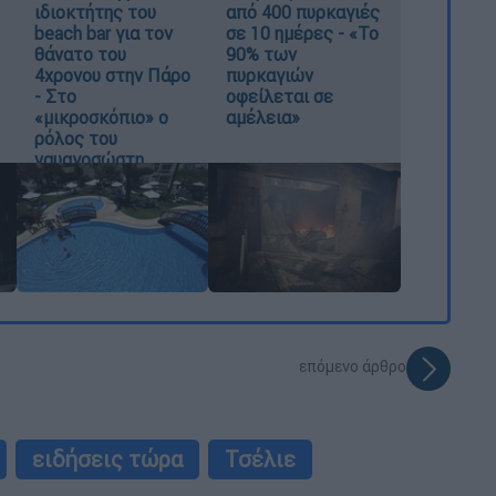
ιδιοκτήτης του
από 400 πυρκαγιές
beach bar για τον
σε 10 ημέρες - «Το
θάνατο του
90% των
4χρονου στην Πάρο
πυρκαγιών
- Στο
οφείλεται σε
«μικροσκόπιο» ο
αμέλεια»
ρόλος του
ναυαγοσώστη
επόμενο άρθρο
ειδήσεις τώρα
Τσέλιε