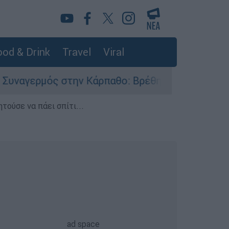
od & Drink
Travel
Viral
ός στην Κάρπαθο: Βρέθηκαν παλιά πυρομαχικά σ
τούσε να πάει σπίτι...