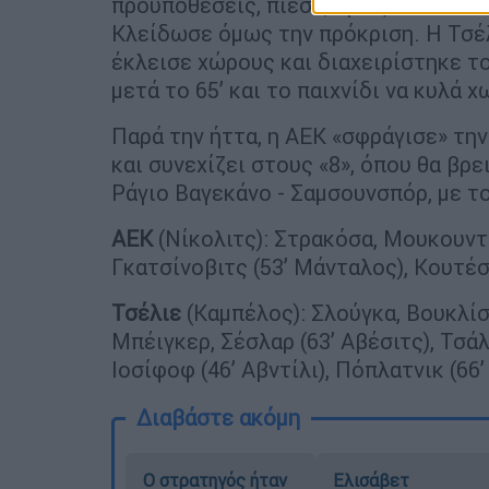
προϋποθέσεις, πίεσε, όμως δεν κατάφ
Κλείδωσε όμως την πρόκριση. Η Τσέλ
έκλεισε χώρους και διαχειρίστηκε το
μετά το 65’ και το παιχνίδι να κυλά 
Παρά την ήττα, η ΑΕΚ «σφράγισε» τη
και συνεχίζει στους «8», όπου θα βρε
Ράγιο Βαγεκάνο - Σαμσουνσπόρ, με τ
ΑΕΚ
(Νίκολιτς): Στρακόσα, Μουκουντί
Γκατσίνοβιτς (53’ Μάνταλος), Κουτέσα 
Τσέλιε
(Καμπέλος): Σλούγκα, Βουκλίσε
Μπέιγκερ, Σέσλαρ (63’ Αβέσιτς), Τσάλ
Ιοσίφοφ (46’ Αβντίλι), Πόπλατνικ (66’
Διαβάστε ακόμη
O στρατηγός ήταν
Ελισάβετ