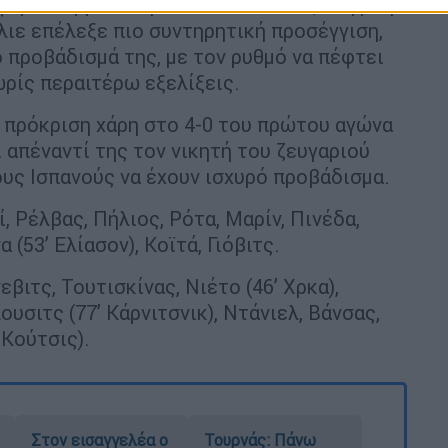
ερε να βρει το γκολ που θα άλλαζε τη ροή.
ιε επέλεξε πιο συντηρητική προσέγγιση,
 προβάδισμά της, με τον ρυθμό να πέφτει
χωρίς περαιτέρω εξελίξεις.
ν πρόκριση χάρη στο 4-0 του πρώτου αγώνα
ι απέναντί της τον νικητή του ζευγαριού
ους Ισπανούς να έχουν ισχυρό προβάδισμα.
, Ρέλβας, Πήλιος, Ρότα, Μαρίν, Πινέδα,
(53’ Ελίασον), Κοϊτά, Γιόβιτς.
βιτς, Τουτισκίνας, Νιέτο (46’ Χρκα),
ουσιτς (77’ Κάρνιτσνικ), Ντάνιελ, Βάνσας,
 Κούτσις).
Στον εισαγγελέα ο
Τουρνάς: Πάνω