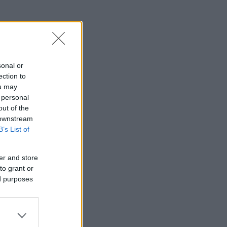
sonal or
ection to
ou may
 personal
out of the
 downstream
B’s List of
er and store
to grant or
ed purposes