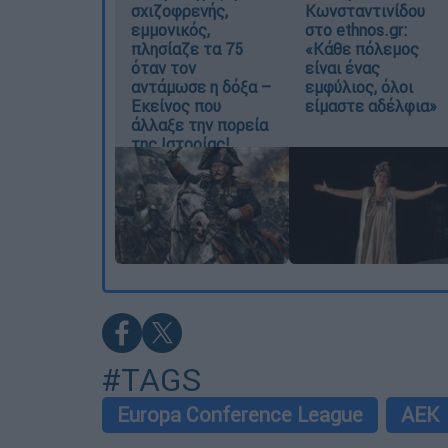
σχιζοφρενής,
Κωνσταντινίδου
εμμονικός,
στο ethnos.gr:
πλησίαζε τα 75
«Κάθε πόλεμος
όταν τον
είναι ένας
αντάμωσε η δόξα –
εμφύλιος, όλοι
Εκείνος που
είμαστε αδέλφια»
άλλαξε την πορεία
της Ιστορίας!
#TAGS
Europa Conference League
ΑΕΚ