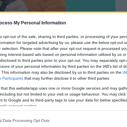
ocess My Personal Information
to opt-out of the sale, sharing to third parties, or processing of your per
formation for targeted advertising by us, please use the below opt-out s
r selection. Please note that after your opt-out request is processed y
eing interest-based ads based on personal information utilized by us or
disclosed to third parties prior to your opt-out. You may separately opt-
losure of your personal information by third parties on the IAB’s list of
. This information may also be disclosed by us to third parties on the
IA
 το ΕΘΝΟΣ στη Google
Participants
that may further disclose it to other third parties.
 that this website/app uses one or more Google services and may gath
ελικά πήρε το εισιτήριο για την
including but not limited to your visit or usage behaviour. You may click 
League
. Η
Τσέλιε
πέρασε νικηφόρα απ' τη
 to Google and its third-party tags to use your data for below specifi
0, όμως η Ένωση πήρε το εισιτήριο για την
ogle consent section.
 στη Σλοβενία.
l Data Processing Opt Outs