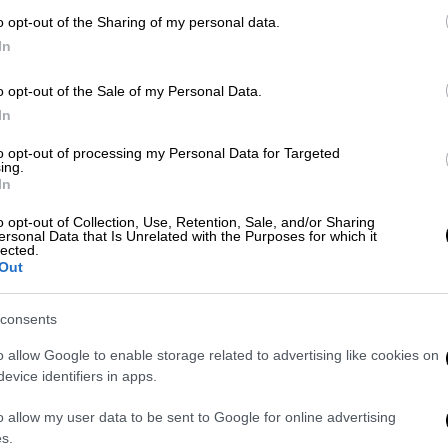
o opt-out of the Sharing of my personal data.
In
Λιονέλ Μέσι - Είχε σκοράρει για
o opt-out of the Sale of my Personal Data.
In
to opt-out of processing my Personal Data for Targeted
ing.
In
 Μάρκο Νίκολιτς δεν ήταν καλή κάτι που
o opt-out of Collection, Use, Retention, Sale, and/or Sharing
ιάστημα κατά το οποίο η Τσέλιε πέτυχε δύο
ersonal Data that Is Unrelated with the Purposes for which it
lected.
ας συνθήκες ανατροπής. Στο β' ημίχρονο οι
Out
τους, έσφιξαν την άμυνά τους και
πρόκριση.
consents
λι σε προημιτελικά ευρωπαϊκής διοργάνωσης
o allow Google to enable storage related to advertising like cookies on
98 (τότε για το Κύπελλο Κυπελλούχων),
evice identifiers in apps.
ία του επιτεύγματος. H AEK φτάνει
o allow my user data to be sent to Google for online advertising
τέταρτη φορά στην ιστορία της μετά την
s.