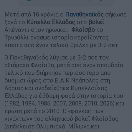
Μετά από 16 χρόνια ο
Παναθηναϊκός
σήκωσε
ξανά το
Κύπελλο Ελλάδας
στο
βόλεϊ
.
Απέναντι στον ηρωικό…
Φλοίσβο
το
Τριφύλλι έγραψε ιστορία κερδίζοντας
έπειτα από έναν τελικό-θρίλερ με 3-2 σετ!
Ο Παναθηναϊκός λύγισε με 3-2 σετ τον
αξιόμαχο Φλοίσβο, μετά από έναν σπουδαίο
τελικό που διήρκησε περισσότερο από
δυόμισι ώρες στο Ε.Α.Κ Νεάπολης στη
Λάρισα και αναδείχθηκε Κυπελλούχος
Ελλάδας για έβδομη φορά στην ιστορία του
(1982, 1984, 1985, 2007, 2008, 2010, 2026) και
πρώτη μετά το 2010. Ο «φονέας των
γιγάντων» του ελληνικού βόλεϊ Φλοίσβος
(απέκλεισε Ολυμπιακό, Μίλωνα και