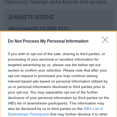
Πανιώνιο) πάλεψε αλλά λύγισε στο φινάλε...
ΔΙΑΒΑΣΤΕ ΕΠΙΣΗΣ
Αθλητισμός
|
20.03.2026 23:31
Euroleague: «Γκάζωσε» στο φινάλε ο
Do Not Process My Personal Information
Παναθηναϊκός και λύγισε τον Ερυθρό
Αστέρα
If you wish to opt-out of the sale, sharing to third parties, or
processing of your personal or sensitive information for
targeted advertising by us, please use the below opt-out
section to confirm your selection. Please note that after your
Ο τελικός άρχισε με τον Φλοίσβο να
opt-out request is processed you may continue seeing
προηγείται για τρεις (1-4), με 2 σερί μπλοκ
interest-based ads based on personal information utilized by
us or personal information disclosed to third parties prior to
του Χαραλαμπίδη και ύστερα από άστοχη
your opt-out. You may separately opt-out of the further
επίθεση του Γκάσμαν πήγε στους 5 (3-8). Ο
disclosure of your personal information by third parties on the
Παναθηναϊκός μείωσε προσωρινά στους 2 (6-
IAB’s list of downstream participants. This information may
8), αλλά η ομάδα του Παλαιού Φαλήρου
also be disclosed by us to third parties on the
IAB’s List of
Downstream Participants
that may further disclose it to other
αύξησε την διαφορά σε +7 (8-15). Ο