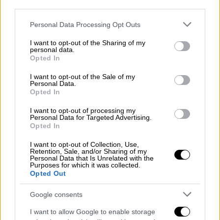
third parties.
Δημήτρης Ανδρεόπουλος έκανε κάποιες
διορθωτικές κινήσεις και αυτό έδωσε.. πνοή
Please note that this website/app uses one or more Google
Personal Data Processing Opt Outs
services and may gather and store information including but
στους «πράσινους» που έφεραν την
not limited to your visit or usage behaviour. You may click to
I want to opt-out of the Sharing of my
απόσταση στον πόντο (18-19). Όμως σε
personal data.
grant or deny consent to Google and its third-party tags to
Opted In
κρίσιμο σημείο ο Φλοίσβος πήγε στο +3 (20-
use your data for below specified purposes in below Google
23) και με εύστοχη επίθεση από τον
consent section.
I want to opt-out of the Sale of my
Personal Data.
Βουτσίτσεβιτς πήρε το πρώτο σετ (22-25).
Opted In
Διαφορετικός Παναθηναϊκός στο δεύτερο
I want to opt-out of processing my
Personal Data for Targeted Advertising.
σετ. Το «τριφύλλι» γρήγορα ξέφυγε με τρεις
Opted In
(4-1), ο Φλοίσβος μείωσε στον ένα (7-6).
Όμως οι πράσινοι με πρωταγωνιστή τον
I want to opt-out of Collection, Use,
Retention, Sale, and/or Sharing of my
Γιάντσουκ που τα δικά του σέρβις
Personal Data that Is Unrelated with the
Purposes for which it was collected.
δημιούργησαν αρκετά προβλήματα στην
Opted Out
υποδοχή των φιλοξενούμενων, απέκτησαν
προβάδισμα με 7 (15-8). Ο Αρμενάκης έκανε
Google consents
το 21-17, αλλά ο Παναθηναϊκός
I want to allow Google to enable storage