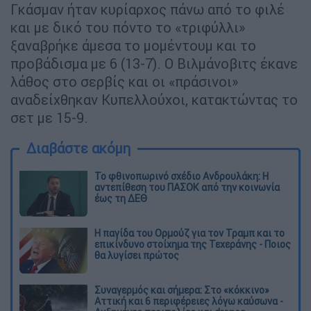
Γκάσμαν ήταν κυρίαρχος πάνω από το φιλέ
και με δικό του πόντο το «τριφύλλι»
ξαναβρήκε άμεσα το μομέντουμ και το
προβάδισμα με 6 (13-7). Ο Βιλμάνοβιτς έκανε
λάθος στο σερβίς και οι «πράσινοι»
αναδείχθηκαν Κυπελλούχοι, κατακτώντας το
σετ με 15-9.
Διαβάστε ακόμη
Το φθινοπωρινό σχέδιο Ανδρουλάκη: Η
αντεπίθεση του ΠΑΣΟΚ από την κοινωνία
έως τη ΔΕΘ
Η παγίδα του Ορμούζ για τον Τραμπ και το
επικίνδυνο στοίχημα της Τεχεράνης - Ποιος
θα λυγίσει πρώτος
Συναγερμός και σήμερα: Στο «κόκκινο»
Αττική και 6 περιφέρειες λόγω καύσωνα -