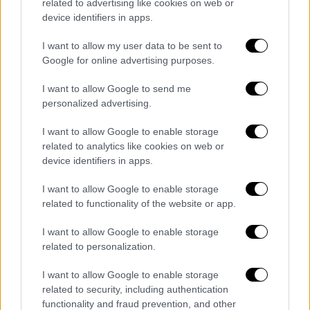
εκμεταλλεύτηκε την απόσταση που είχε
related to advertising like cookies on web or
device identifiers in apps.
χτίσει και ισοφάρισε στα σετ με 25-20.
I want to allow my user data to be sent to
Ο Φλοίσβος πέτυχες τους τρεις πρώτους
Google for online advertising purposes.
πόντους του τρίτου σετ (0-3), ο
Παναθηναϊκός απάντησε με σερί 5-0,
I want to allow Google to send me
περνώντας μπροστά στο σκορ (7-5), αλλά ο
personalized advertising.
Καπετανίδης έκανε νέα ανατροπή σε 8-9. Η
I want to allow Google to enable storage
ομάδα από το Παλαιό Φάληρο ανέβασε στους
related to analytics like cookies on web or
τέσσερις το προβάδισμα του στα μέσα του
device identifiers in apps.
σετ (12-16) μετά από άσο του Βαν
I want to allow Google to enable storage
Γκάρντερεν. Ο Βουλκίδης είχε την ευκαιρία
related to functionality of the website or app.
να μειώσει στους 2 όμως αστόχησε και με
άσο από τον Βουτσίτσεβιτς ο Φλοίσβος
I want to allow Google to enable storage
διεύρυνε την απόσταση σε +6 (16-22) και με
related to personalization.
μόνο μπλοκ του Βιλμάνοβιτς έκανε το 1-2
I want to allow Google to enable storage
στα σετ (20-25).
related to security, including authentication
functionality and fraud prevention, and other